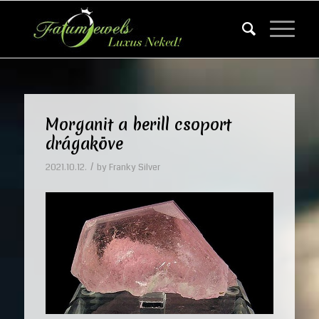
Morganit a berill csoport
drágaköve
/
2021.10.12.
by
Franky Silver