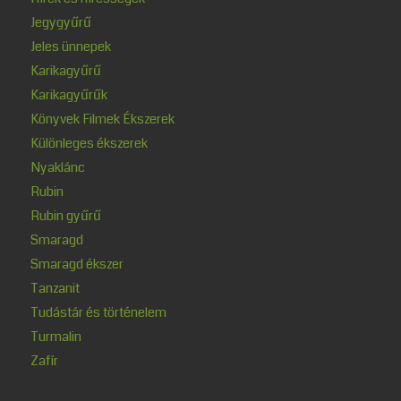
Jegygyűrű
Jeles ünnepek
Karikagyűrű
Karikagyűrűk
Könyvek Filmek Ékszerek
Különleges ékszerek
Nyaklánc
Rubin
Rubin gyűrű
Smaragd
Smaragd ékszer
Tanzanit
Tudástár és történelem
Turmalin
Zafír