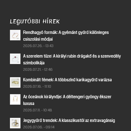
LEGUTÓBBI HÍREK
Rendhagyó formák: A gyémánt gyűrű különleges
csiszolási módjai
2026.07.26. - 13:43
A szerelem tüze: A királyi rubin drágakő és a szenvedély
szimbolikája
2026.07.21. - 12:46
Kombinált fémek: A többszínű karikagyűrű varázsa
2026.07.16. - 11:10
Az óceánok királynője: A déltengeri gyöngy ékszer
luxusa
2026.07.11. - 10:48
Jegygyűrű trendek: A klasszikustól az extravagánsig
2026.07.06. - 09:14