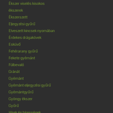
Ékszer viselés kisokos
ékszerek
Ékszerszett
Eljegyzési gyűrű
Elveszett kincsek nyomában
Érdekes drágakövek
Esküvő
Fehérarany gyűrű
Fekete gyémánt
Fülbevaló
Gránát
Gyémánt
Gyémánt eljegyzési gyűrű
Gyémántgyűrű
Gyöngy ékszer
Gyűrű
Hírek és hírességek