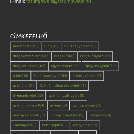
E-mail:
fatumjewels@fatumjewels.hu
CÍMKEFELHŐ
arany ékszer
(15)
Blog
(46)
briliáns gyémánt
(9)
drágaköves ékszer
(49)
drágakő
(60)
drágakő nyakék
(7)
drágakő ritkaság
(13)
egyedi ékszer
(24)
Eljegyzési gyűrű
(40)
esküvő
(8)
Fehérarany gyűrű
(14)
fekete gyémánt
(7)
gyémánt
(52)
Gyémánt eljegyzési gyűrű
(45)
Gyémántgyűrű
(55)
gyémánt zafír gyűrű
(9)
gyémánt ékszer
(54)
gyöngy
(6)
gyöngy ékszer
(27)
híres gyémántok
(13)
hónap drágaköve
(9)
Jegygyűrű
(24)
Karikagyűrű
(8)
kék drágakő
(6)
kék gyémánt
(7)