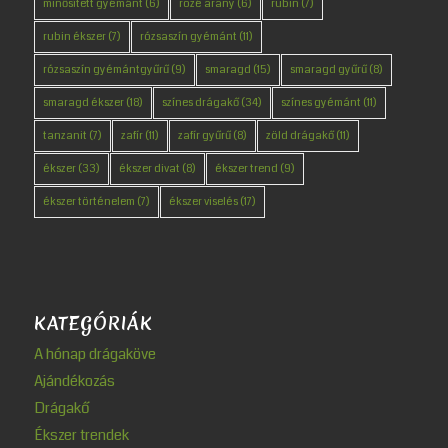
minősített gyémánt
(6)
rozé arany
(6)
rubin
(7)
rubin ékszer
(7)
rózsaszín gyémánt
(11)
rózsaszín gyémántgyűrű
(9)
smaragd
(15)
smaragd gyűrű
(8)
smaragd ékszer
(18)
színes drágakő
(34)
színes gyémánt
(11)
tanzanit
(7)
zafír
(11)
zafír gyűrű
(8)
zöld drágakő
(11)
ékszer
(33)
ékszer divat
(8)
ékszer trend
(9)
ékszer történelem
(7)
ékszer viselés
(17)
KATEGÓRIÁK
A hónap drágaköve
Ajándékozás
Drágakő
Ékszer trendek