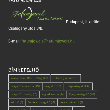
FATUMJEWELS
Budapest, II. kerület
Csalogány utca 3/b.
E-mail:
fatumjewels@fatumjewels.hu
CÍMKEFELHŐ
arany ékszer
(15)
Blog
(46)
briliáns gyémánt
(9)
drágaköves ékszer
(49)
drágakő
(60)
drágakő nyakék
(7)
drágakő ritkaság
(13)
egyedi ékszer
(24)
Eljegyzési gyűrű
(40)
esküvő
(8)
Fehérarany gyűrű
(14)
fekete gyémánt
(7)