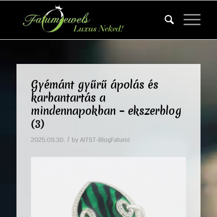
Gyémánt gyűrű ápolás és
karbantartás a
mindennapokban – ekszerblog
(3)
/
2025.09.30.
by
AITST-BlogFatumJ