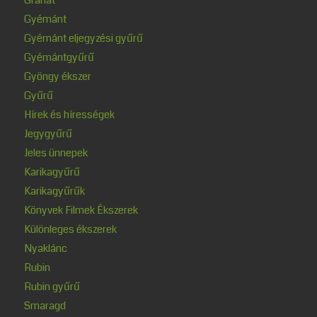
Gyémánt
Gyémánt eljegyzési gyűrű
Gyémántgyűrű
Gyöngy ékszer
Gyűrű
Hírek és hírességek
Jegygyűrű
Jeles ünnepek
Karikagyűrű
Karikagyűrűk
Könyvek Filmek Ékszerek
Különleges ékszerek
Nyaklánc
Rubin
Rubin gyűrű
Smaragd