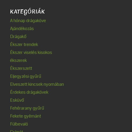
KATEGÓRIÁK
A hónap drágaköve
Ajándékozás
Drágakő
Ékszer trendek
Ékszer viselés kisokos
ékszerek
Ékszerszett
Eljegyzési gyűrű
Elveszett kincsek nyomában
Érdekes drágakövek
Esküvő
Fehérarany gyűrű
Fekete gyémánt
Fülbevaló
Gránát