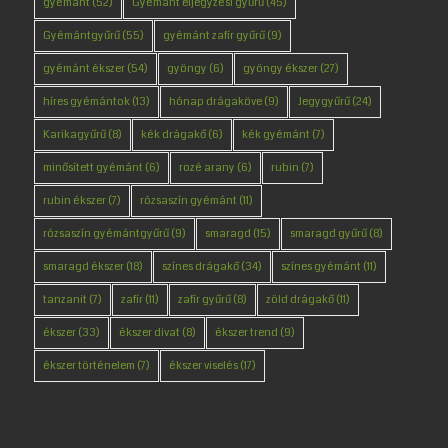
gyémánt
(52)
Gyémánt eljegyzési gyűrű
(45)
Gyémántgyűrű
(55)
gyémánt zafír gyűrű
(9)
gyémánt ékszer
(54)
gyöngy
(6)
gyöngy ékszer
(27)
híres gyémántok
(13)
hónap drágaköve
(9)
Jegygyűrű
(24)
Karikagyűrű
(8)
kék drágakő
(6)
kék gyémánt
(7)
minősített gyémánt
(6)
rozé arany
(6)
rubin
(7)
rubin ékszer
(7)
rózsaszín gyémánt
(11)
rózsaszín gyémántgyűrű
(9)
smaragd
(15)
smaragd gyűrű
(8)
smaragd ékszer
(18)
színes drágakő
(34)
színes gyémánt
(11)
tanzanit
(7)
zafír
(11)
zafír gyűrű
(8)
zöld drágakő
(11)
ékszer
(33)
ékszer divat
(8)
ékszer trend
(9)
ékszer történelem
(7)
ékszer viselés
(17)