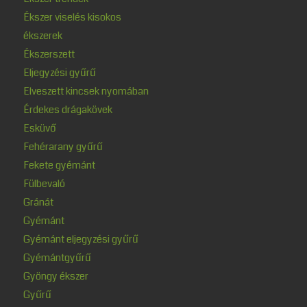
Ékszer viselés kisokos
ékszerek
Ékszerszett
Eljegyzési gyűrű
Elveszett kincsek nyomában
Érdekes drágakövek
Esküvő
Fehérarany gyűrű
Fekete gyémánt
Fülbevaló
Gránát
Gyémánt
Gyémánt eljegyzési gyűrű
Gyémántgyűrű
Gyöngy ékszer
Gyűrű