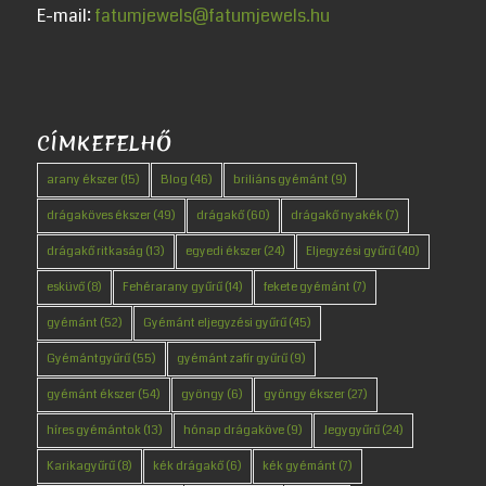
E-mail:
fatumjewels@fatumjewels.hu
CÍMKEFELHŐ
arany ékszer
(15)
Blog
(46)
briliáns gyémánt
(9)
drágaköves ékszer
(49)
drágakő
(60)
drágakő nyakék
(7)
drágakő ritkaság
(13)
egyedi ékszer
(24)
Eljegyzési gyűrű
(40)
esküvő
(8)
Fehérarany gyűrű
(14)
fekete gyémánt
(7)
gyémánt
(52)
Gyémánt eljegyzési gyűrű
(45)
Gyémántgyűrű
(55)
gyémánt zafír gyűrű
(9)
gyémánt ékszer
(54)
gyöngy
(6)
gyöngy ékszer
(27)
híres gyémántok
(13)
hónap drágaköve
(9)
Jegygyűrű
(24)
Karikagyűrű
(8)
kék drágakő
(6)
kék gyémánt
(7)