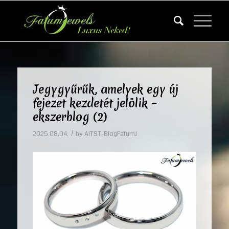
Jegygyűrűk, amelyek egy új
fejezet kezdetét jelölik –
ekszerblog (2)
/
2025.08.04.
by
AITST-BlogFatumJ