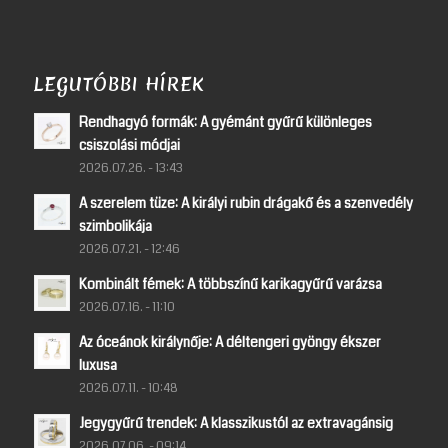
LEGUTÓBBI HÍREK
Rendhagyó formák: A gyémánt gyűrű különleges
csiszolási módjai
2026.07.26. - 13:43
A szerelem tüze: A királyi rubin drágakő és a szenvedély
szimbolikája
2026.07.21. - 12:46
Kombinált fémek: A többszínű karikagyűrű varázsa
2026.07.16. - 11:10
Az óceánok királynője: A déltengeri gyöngy ékszer
luxusa
2026.07.11. - 10:48
Jegygyűrű trendek: A klasszikustól az extravagánsig
2026.07.06. - 09:14