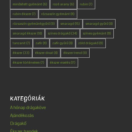
minősített gyémánt
(6)
rozé arany
(6)
rubin
(7)
rubin ékszer
(7)
rózsaszín gyémánt
(11)
rózsaszín gyémántgyűrű
(9)
smaragd
(15)
smaragd gyűrű
(8)
smaragd ékszer
(18)
színes drágakő
(34)
színes gyémánt
(11)
tanzanit
(7)
zafír
(11)
zafír gyűrű
(8)
zöld drágakő
(11)
ékszer
(33)
ékszer divat
(8)
ékszer trend
(9)
ékszer történelem
(7)
ékszer viselés
(17)
KATEGÓRIÁK
A hónap drágaköve
Ajándékozás
Drágakő
Ékszer trendek