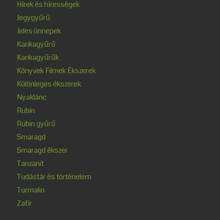
Hírek és hírességek
Jegygyűrű
Jeles ünnepek
Karikagyűrű
Karikagyűrűk
Könyvek Filmek Ékszerek
Különleges ékszerek
Nyaklánc
Rubin
Rubin gyűrű
Smaragd
Smaragd ékszer
Tanzanit
Tudástár és történelem
Turmalin
Zafír