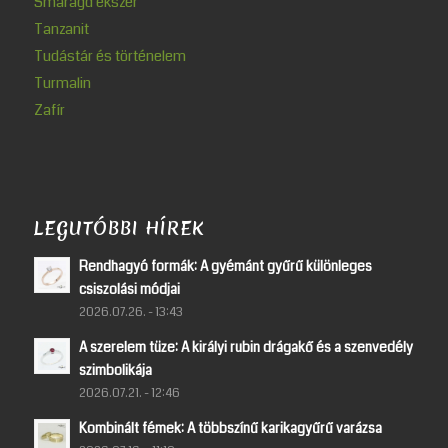
Smaragd ékszer
Tanzanit
Tudástár és történelem
Turmalin
Zafír
LEGUTÓBBI HÍREK
Rendhagyó formák: A gyémánt gyűrű különleges
csiszolási módjai
2026.07.26. - 13:43
A szerelem tüze: A királyi rubin drágakő és a szenvedély
szimbolikája
2026.07.21. - 12:46
Kombinált fémek: A többszínű karikagyűrű varázsa