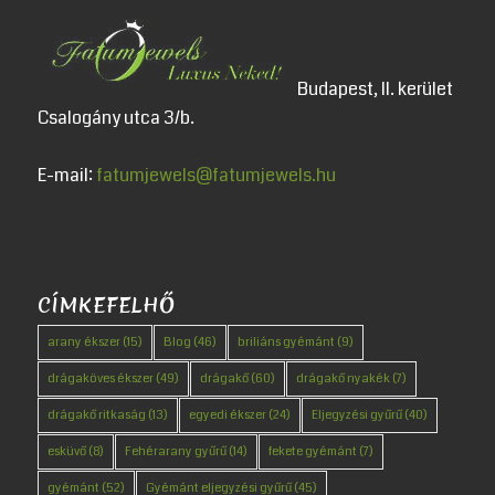
Budapest, II. kerület
Csalogány utca 3/b.
E-mail:
fatumjewels@fatumjewels.hu
CÍMKEFELHŐ
arany ékszer
(15)
Blog
(46)
briliáns gyémánt
(9)
drágaköves ékszer
(49)
drágakő
(60)
drágakő nyakék
(7)
drágakő ritkaság
(13)
egyedi ékszer
(24)
Eljegyzési gyűrű
(40)
esküvő
(8)
Fehérarany gyűrű
(14)
fekete gyémánt
(7)
gyémánt
(52)
Gyémánt eljegyzési gyűrű
(45)