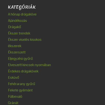
KATEGÓRIÁK
A hónap drágaköve
Ajándékozás
Drágakő
Ékszer trendek
Ékszer viselés kisokos
ékszerek
Ékszerszett
Eljegyzési gyűrű
Elveszett kincsek nyomában
Érdekes drágakövek
Esküvő
Fehérarany gyűrű
Fekete gyémánt
Fülbevaló
Gránát