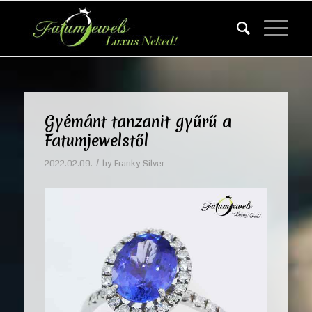
Gyémánt tanzanit gyűrű a
Fatumjewelstől
/
2022.02.09.
by
Franky Silver