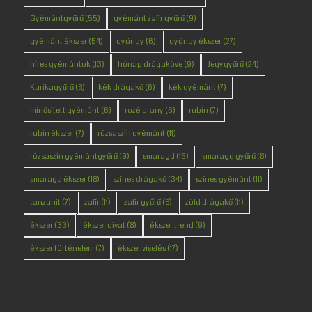
Gyémántgyűrű
(55)
gyémánt zafír gyűrű
(9)
gyémánt ékszer
(54)
gyöngy
(6)
gyöngy ékszer
(27)
híres gyémántok
(13)
hónap drágaköve
(9)
Jegygyűrű
(24)
Karikagyűrű
(8)
kék drágakő
(6)
kék gyémánt
(7)
minősített gyémánt
(6)
rozé arany
(6)
rubin
(7)
rubin ékszer
(7)
rózsaszín gyémánt
(11)
rózsaszín gyémántgyűrű
(9)
smaragd
(15)
smaragd gyűrű
(8)
smaragd ékszer
(18)
színes drágakő
(34)
színes gyémánt
(11)
tanzanit
(7)
zafír
(11)
zafír gyűrű
(8)
zöld drágakő
(11)
ékszer
(33)
ékszer divat
(8)
ékszer trend
(9)
ékszer történelem
(7)
ékszer viselés
(17)