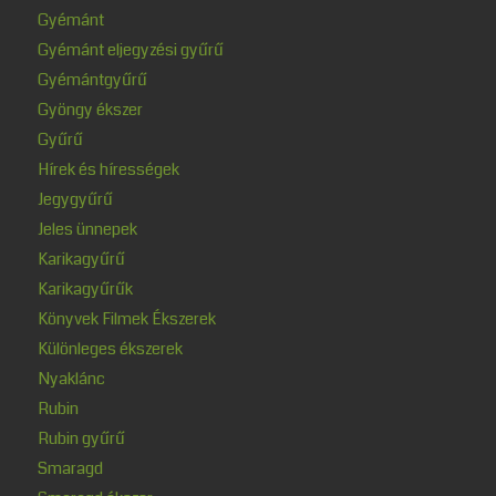
Gyémánt
Gyémánt eljegyzési gyűrű
Gyémántgyűrű
Gyöngy ékszer
Gyűrű
Hírek és hírességek
Jegygyűrű
Jeles ünnepek
Karikagyűrű
Karikagyűrűk
Könyvek Filmek Ékszerek
Különleges ékszerek
Nyaklánc
Rubin
Rubin gyűrű
Smaragd