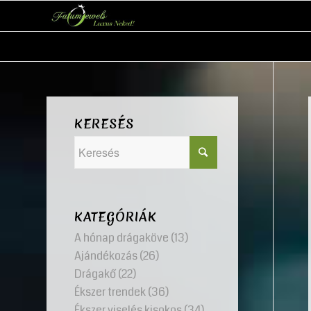
KERESÉS
KATEGÓRIÁK
A hónap drágaköve
(13)
Ajándékozás
(26)
Drágakő
(22)
Ékszer trendek
(36)
Ékszer viselés kisokos
(34)