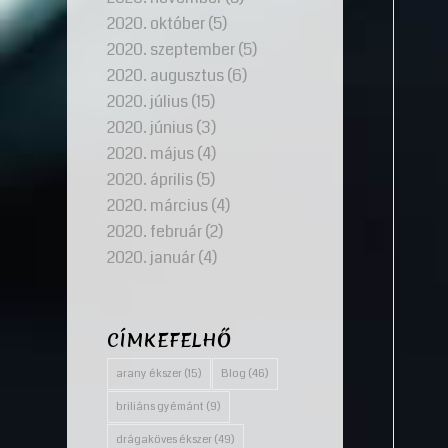
2020. október
(5)
2020. szeptember
(5)
2020. augusztus
(6)
2020. július
(15)
2020. június
(3)
2020. május
(4)
2020. április
(5)
2020. március
(4)
2020. február
(2)
2020. január
(4)
CÍMKEFELHŐ
arany ékszer
(15)
Blog
(46)
briliáns gyémánt
(9)
drágaköves ékszer
(49)