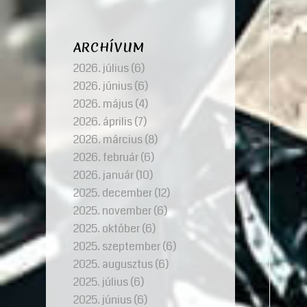
ARCHÍVUM
2026. július
(6)
2026. június
(6)
2026. május
(4)
2026. április
(7)
2026. március
(8)
2026. február
(6)
2026. január
(10)
2025. december
(12)
2025. november
(6)
2025. október
(6)
2025. szeptember
(6)
2025. augusztus
(6)
2025. július
(6)
2025. június
(6)