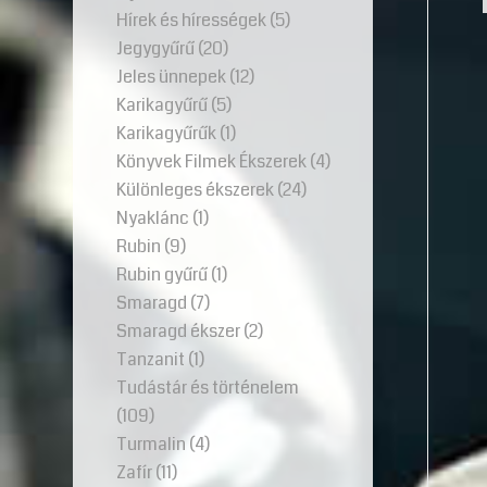
Hírek és hírességek
(5)
Jegygyűrű
(20)
Jeles ünnepek
(12)
Karikagyűrű
(5)
Karikagyűrűk
(1)
Könyvek Filmek Ékszerek
(4)
Különleges ékszerek
(24)
Nyaklánc
(1)
Rubin
(9)
Rubin gyűrű
(1)
Smaragd
(7)
Smaragd ékszer
(2)
Tanzanit
(1)
Tudástár és történelem
(109)
Turmalin
(4)
Zafír
(11)