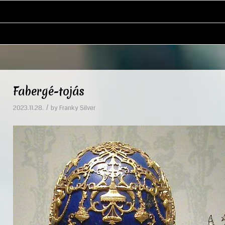
Fabergé-tojás
/
2023.11.28.
by
Franky Silver