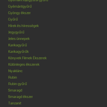
Gyémántgyűrű
Gyöngy ékszer
Gyűrű
Hírek és hírességek
Jegygyűrű
Jeles ünnepek
Karikagyűrű
Karikagyűrűk
Könyvek Filmek Ékszerek
Különleges ékszerek
Nyaklánc
Rubin
Rubin gyűrű
Smaragd
Smaragd ékszer
Tanzanit