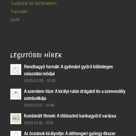
Tudástár és történelem
Turmalin
Zafír
LEGUTÓBBI HÍREK
Rendhagyó formák: A gyémánt gyűrű különleges
csiszolási módjai
2026.07.26. - 13:43
A szerelem tüze: A királyi rubin drágakő és a szenvedély
szimbolikája
2026.07.21. - 12:46
Kombinált fémek: A többszínű karikagyűrű varázsa
2026.07.16. - 11:10
Az óceánok királynője: A déltengeri gyöngy ékszer