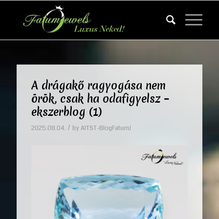
A drágakő ragyogása nem
örök, csak ha odafigyelsz –
ekszerblog (1)
/
2025.08.04.
by
AITST-BlogFatumJ