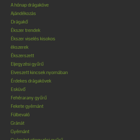
A hónap drágaköve
Ajándékozás
Drágakő
Ékszer trendek
Ékszer viselés kisokos
ékszerek
Ékszerszett
Eljegyzési gyűrű
Elveszett kincsek nyomában
Érdekes drágakövek
Esküvő
Fehérarany gyűrű
Fekete gyémánt
Fülbevaló
Gránát
Gyémánt
Gyémánt eljegyzési gyűrű