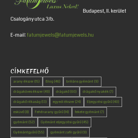
Budapest, II. kerület
Csalogány utca 3/b.
E-mail:
fatumjewels@fatumjewels.hu
CÍMKEFELHŐ
arany ékszer
(15)
Blog
(46)
briliáns gyémánt
(9)
drágaköves ékszer
(49)
drágakő
(60)
drágakő nyakék
(7)
drágakő ritkaság
(13)
egyedi ékszer
(24)
Eljegyzési gyűrű
(40)
esküvő
(8)
Fehérarany gyűrű
(14)
fekete gyémánt
(7)
gyémánt
(52)
Gyémánt eljegyzési gyűrű
(45)
Gyémántgyűrű
(55)
gyémánt zafír gyűrű
(9)