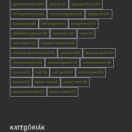
gyémánt ékszer
(54)
gyöngy
(6)
gyöngy ékszer
(27)
híres gyémántok
(13)
hónap drágaköve
(9)
Jegygyűrű
(24)
Karikagyűrű
(8)
kék drágakő
(6)
kék gyémánt
(7)
minősített gyémánt
(6)
rozé arany
(6)
rubin
(7)
rubin ékszer
(7)
rózsaszín gyémánt
(11)
rózsaszín gyémántgyűrű
(9)
smaragd
(15)
smaragd gyűrű
(8)
smaragd ékszer
(18)
színes drágakő
(34)
színes gyémánt
(11)
tanzanit
(7)
zafír
(11)
zafír gyűrű
(8)
zöld drágakő
(11)
ékszer
(33)
ékszer divat
(8)
ékszer trend
(9)
ékszer történelem
(7)
ékszer viselés
(17)
KATEGÓRIÁK