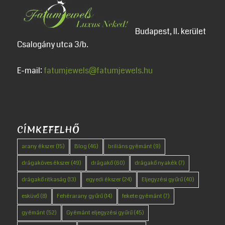
Budapest, II. kerület
Csalogány utca 3/b.
E-mail:
fatumjewels@fatumjewels.hu
CÍMKEFELHŐ
arany ékszer
(15)
Blog
(46)
briliáns gyémánt
(9)
drágaköves ékszer
(49)
drágakő
(60)
drágakő nyakék
(7)
drágakő ritkaság
(13)
egyedi ékszer
(24)
Eljegyzési gyűrű
(40)
esküvő
(8)
Fehérarany gyűrű
(14)
fekete gyémánt
(7)
gyémánt
(52)
Gyémánt eljegyzési gyűrű
(45)