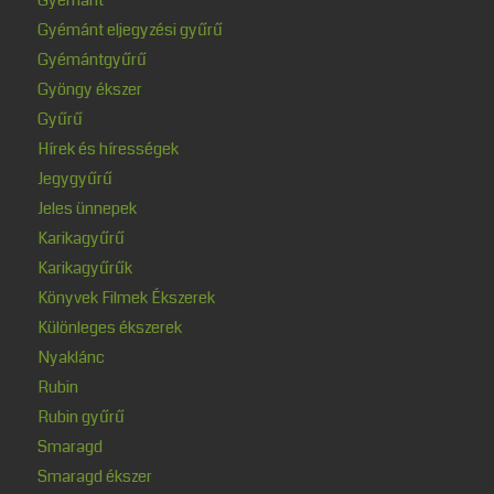
Gyémánt eljegyzési gyűrű
Gyémántgyűrű
Gyöngy ékszer
Gyűrű
Hírek és hírességek
Jegygyűrű
Jeles ünnepek
Karikagyűrű
Karikagyűrűk
Könyvek Filmek Ékszerek
Különleges ékszerek
Nyaklánc
Rubin
Rubin gyűrű
Smaragd
Smaragd ékszer