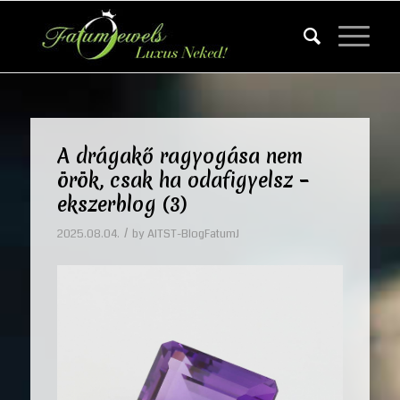
A drágakő ragyogása nem
örök, csak ha odafigyelsz –
ekszerblog (3)
/
2025.08.04.
by
AITST-BlogFatumJ