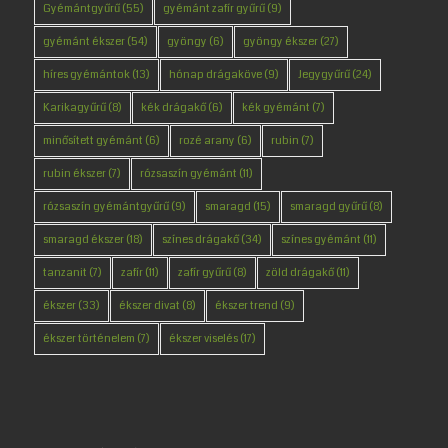
Gyémántgyűrű
(55)
gyémánt zafír gyűrű
(9)
gyémánt ékszer
(54)
gyöngy
(6)
gyöngy ékszer
(27)
híres gyémántok
(13)
hónap drágaköve
(9)
Jegygyűrű
(24)
Karikagyűrű
(8)
kék drágakő
(6)
kék gyémánt
(7)
minősített gyémánt
(6)
rozé arany
(6)
rubin
(7)
rubin ékszer
(7)
rózsaszín gyémánt
(11)
rózsaszín gyémántgyűrű
(9)
smaragd
(15)
smaragd gyűrű
(8)
smaragd ékszer
(18)
színes drágakő
(34)
színes gyémánt
(11)
tanzanit
(7)
zafír
(11)
zafír gyűrű
(8)
zöld drágakő
(11)
ékszer
(33)
ékszer divat
(8)
ékszer trend
(9)
ékszer történelem
(7)
ékszer viselés
(17)