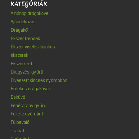
KATEGÓRIÁK
A hónap drágaköve
Ajándékozás
Drágakő
Ékszer trendek
Ékszer viselés kisokos
ékszerek
Ékszerszett
Eljegyzési gyűrű
Elveszett kincsek nyomában
Érdekes drágakövek
Esküvő
Fehérarany gyűrű
Fekete gyémánt
Fülbevaló
Gránát
Gyémánt