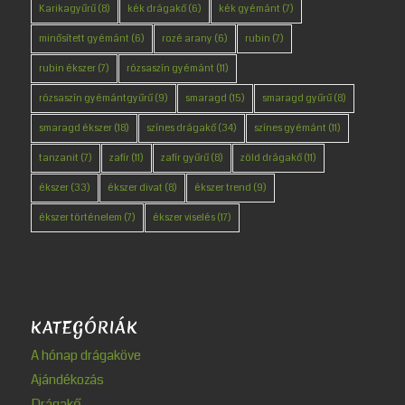
Karikagyűrű
(8)
kék drágakő
(6)
kék gyémánt
(7)
minősített gyémánt
(6)
rozé arany
(6)
rubin
(7)
rubin ékszer
(7)
rózsaszín gyémánt
(11)
rózsaszín gyémántgyűrű
(9)
smaragd
(15)
smaragd gyűrű
(8)
smaragd ékszer
(18)
színes drágakő
(34)
színes gyémánt
(11)
tanzanit
(7)
zafír
(11)
zafír gyűrű
(8)
zöld drágakő
(11)
ékszer
(33)
ékszer divat
(8)
ékszer trend
(9)
ékszer történelem
(7)
ékszer viselés
(17)
KATEGÓRIÁK
A hónap drágaköve
Ajándékozás
Drágakő