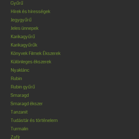
Gyűrű
Hírek és hírességek
Jegygyűrű
Jeles ünnepek
Karikagyűrű
Karikagyűrűk
Könyvek Filmek Ékszerek
Különleges ékszerek
Nyaklánc
Rubin
Rubin gyűrű
Smaragd
Smaragd ékszer
Tanzanit
Tudástár és történelem
Turmalin
Zafír