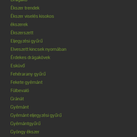
Ékszer trendek
Ékszer viselés kisokos
ékszerek
Ékszerszett
Eljegyzési gyűrű
Elveszett kincsek nyomában
Érdekes drágakövek
Esküvő
Fehérarany gyűrű
Fekete gyémánt
Fülbevaló
Gránát
Gyémánt
Gyémánt eljegyzési gyűrű
Gyémántgyűrű
Gyöngy ékszer