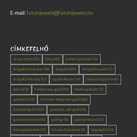
E-mail:
fatumjewels@fatumjewels.hu
CÍMKEFELHŐ
arany ékszer
(15)
Blog
(46)
briliáns gyémánt
(9)
drágaköves ékszer
(49)
drágakő
(60)
drágakő nyakék
(7)
drágakő ritkaság
(13)
egyedi ékszer
(24)
Eljegyzési gyűrű
(40)
esküvő
(8)
Fehérarany gyűrű
(14)
fekete gyémánt
(7)
gyémánt
(52)
Gyémánt eljegyzési gyűrű
(45)
Gyémántgyűrű
(55)
gyémánt zafír gyűrű
(9)
gyémánt ékszer
(54)
gyöngy
(6)
gyöngy ékszer
(27)
híres gyémántok
(13)
hónap drágaköve
(9)
Jegygyűrű
(24)