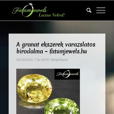
A granat ekszerek varazslatos
birodalma – fatumjewels.hu
/
2024.04.03.
by
AITST-BlogFatumJ