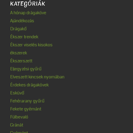
KATEGÓRIÁK
A hónap drágaköve
Ajándékozás
Drágakő
Ékszer trendek
Ékszer viselés kisokos
ékszerek
Ékszerszett
Eljegyzési gyűrű
Elveszett kincsek nyomában
Érdekes drágakövek
Esküvő
Fehérarany gyűrű
Fekete gyémánt
Fülbevaló
Gránát
Gyémánt