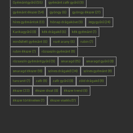
Gyémántgyűrű
(55)
gyémánt zafír gyűrű
(9)
gyémánt ékszer
(54)
gyöngy
(6)
gyöngy ékszer
(27)
híres gyémántok
(13)
hónap drágaköve
(9)
Jegygyűrű
(24)
Karikagyűrű
(8)
kék drágakő
(6)
kék gyémánt
(7)
minősített gyémánt
(6)
rozé arany
(6)
rubin
(7)
rubin ékszer
(7)
rózsaszín gyémánt
(11)
rózsaszín gyémántgyűrű
(9)
smaragd
(15)
smaragd gyűrű
(8)
smaragd ékszer
(18)
színes drágakő
(34)
színes gyémánt
(11)
tanzanit
(7)
zafír
(11)
zafír gyűrű
(8)
zöld drágakő
(11)
ékszer
(33)
ékszer divat
(8)
ékszer trend
(9)
ékszer történelem
(7)
ékszer viselés
(17)