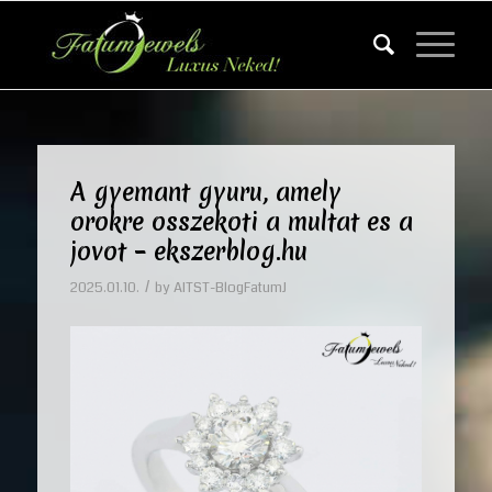
A gyemant gyuru, amely
orokre osszekoti a multat es a
jovot – ekszerblog.hu
/
2025.01.10.
by
AITST-BlogFatumJ