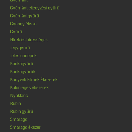
Gyémánt eljegyzési gyűrű
Gyémántgyűrű
Gyöngy ékszer
Gyűrű
Hírek és hírességek
Jegygyűrű
Jeles ünnepek
Karikagyűrű
Karikagyűrűk
Könyvek Filmek Ékszerek
Különleges ékszerek
Nyaklánc
Rubin
Rubin gyűrű
Smaragd
Smaragd ékszer