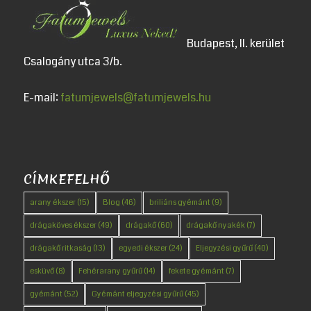
Budapest, II. kerület
Csalogány utca 3/b.
E-mail:
fatumjewels@fatumjewels.hu
CÍMKEFELHŐ
arany ékszer
(15)
Blog
(46)
briliáns gyémánt
(9)
drágaköves ékszer
(49)
drágakő
(60)
drágakő nyakék
(7)
drágakő ritkaság
(13)
egyedi ékszer
(24)
Eljegyzési gyűrű
(40)
esküvő
(8)
Fehérarany gyűrű
(14)
fekete gyémánt
(7)
gyémánt
(52)
Gyémánt eljegyzési gyűrű
(45)