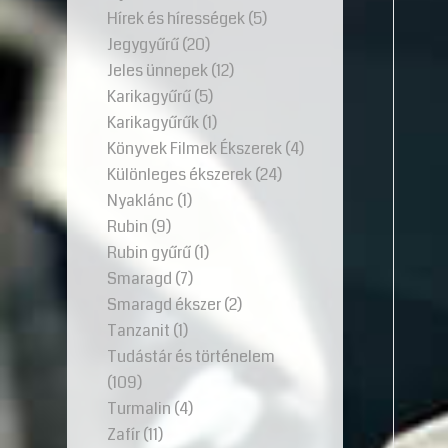
Hírek és hírességek
(5)
Jegygyűrű
(20)
Jeles ünnepek
(12)
Karikagyűrű
(5)
Karikagyűrűk
(1)
Könyvek Filmek Ékszerek
(4)
Különleges ékszerek
(24)
Nyaklánc
(1)
Rubin
(9)
Rubin gyűrű
(1)
Smaragd
(7)
Smaragd ékszer
(2)
Tanzanit
(1)
Tudástár és történelem
(109)
Turmalin
(4)
Zafír
(11)