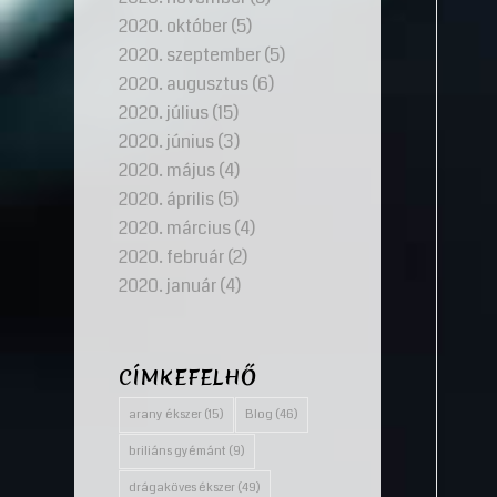
2020. október
(5)
2020. szeptember
(5)
2020. augusztus
(6)
2020. július
(15)
2020. június
(3)
2020. május
(4)
2020. április
(5)
2020. március
(4)
2020. február
(2)
2020. január
(4)
CÍMKEFELHŐ
arany ékszer
(15)
Blog
(46)
briliáns gyémánt
(9)
drágaköves ékszer
(49)