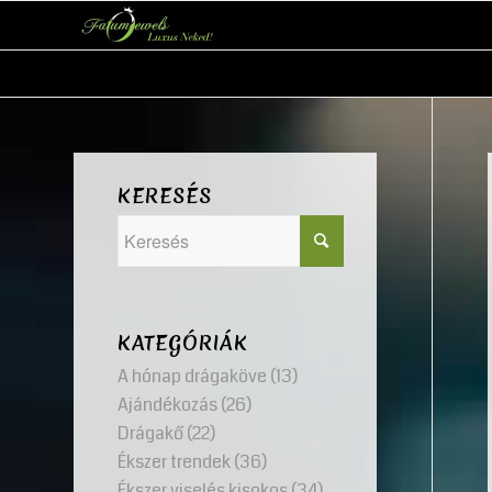
KERESÉS
KATEGÓRIÁK
A hónap drágaköve
(13)
Ajándékozás
(26)
Drágakő
(22)
Ékszer trendek
(36)
Ékszer viselés kisokos
(34)