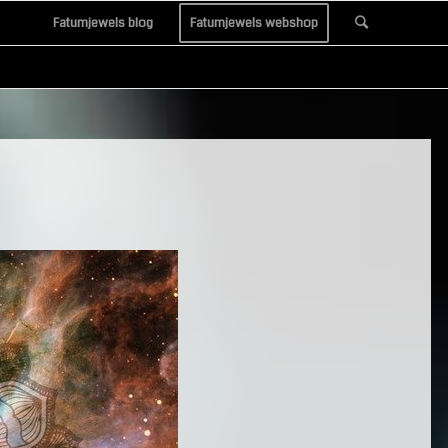
Fatumjewels blog
Fatumjewels webshop