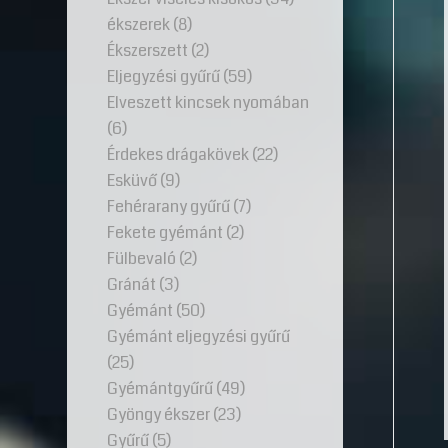
ékszerek
(8)
Ékszerszett
(2)
Eljegyzési gyűrű
(59)
Elveszett kincsek nyomában
(6)
Érdekes drágakövek
(22)
Esküvő
(9)
Fehérarany gyűrű
(7)
Fekete gyémánt
(2)
Fülbevaló
(2)
Gránát
(3)
Gyémánt
(50)
Gyémánt eljegyzési gyűrű
(25)
Gyémántgyűrű
(49)
Gyöngy ékszer
(23)
Gyűrű
(5)