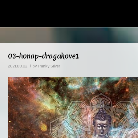
03-honap-dragakove1
/
2021.08.02.
by
Franky Silver