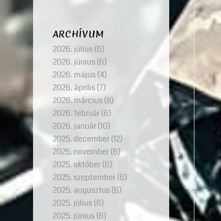
ARCHÍVUM
2026. július
(6)
2026. június
(6)
2026. május
(4)
2026. április
(7)
2026. március
(8)
2026. február
(6)
2026. január
(10)
2025. december
(12)
2025. november
(6)
2025. október
(6)
2025. szeptember
(6)
2025. augusztus
(6)
2025. július
(6)
2025. június
(6)