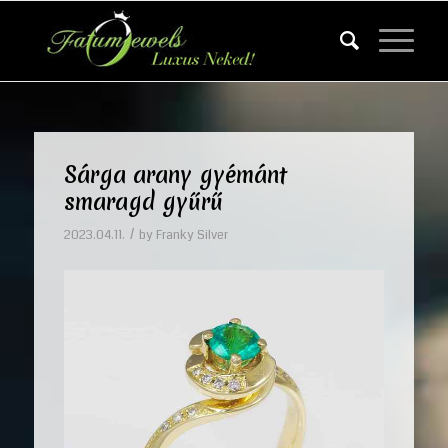
Sárga arany gyémánt
smaragd gyűrű
/
2023.04.11.
by
Franky Silver