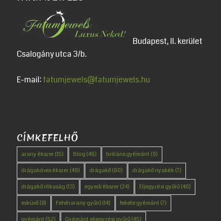
Budapest, II. kerület
Csalogány utca 3/b.
E-mail:
fatumjewels@fatumjewels.hu
CÍMKEFELHŐ
arany ékszer
(15)
Blog
(46)
briliáns gyémánt
(9)
drágaköves ékszer
(49)
drágakő
(60)
drágakő nyakék
(7)
drágakő ritkaság
(13)
egyedi ékszer
(24)
Eljegyzési gyűrű
(40)
esküvő
(8)
Fehérarany gyűrű
(14)
fekete gyémánt
(7)
gyémánt
(52)
Gyémánt eljegyzési gyűrű
(45)