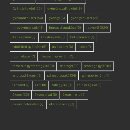
Gyémántgyűrű
(55)
gyémánt zafír gyűrű
(9)
gyémánt ékszer
(54)
gyöngy
(6)
gyöngy ékszer
(27)
híres gyémántok
(13)
hónap drágaköve
(9)
Jegygyűrű
(24)
Karikagyűrű
(8)
kék drágakő
(6)
kék gyémánt
(7)
minősített gyémánt
(6)
rozé arany
(6)
rubin
(7)
rubin ékszer
(7)
rózsaszín gyémánt
(11)
rózsaszín gyémántgyűrű
(9)
smaragd
(15)
smaragd gyűrű
(8)
smaragd ékszer
(18)
színes drágakő
(34)
színes gyémánt
(11)
tanzanit
(7)
zafír
(11)
zafír gyűrű
(8)
zöld drágakő
(11)
ékszer
(33)
ékszer divat
(8)
ékszer trend
(9)
ékszer történelem
(7)
ékszer viselés
(17)