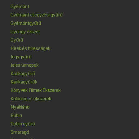
Gyémánt
Gyémánt eljegyzési gyűrű
Gyémántgyűrű
Gyöngy ékszer
Gyűrű
Hírek és hírességek
Jegygyűrű
Jeles ünnepek
Karikagyűrű
Karikagyűrűk
Könyvek Filmek Ékszerek
Különleges ékszerek
Nyaklánc
Rubin
Rubin gyűrű
Smaragd