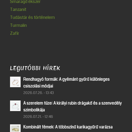
Smaragd ékszer
Tanzanit
Tudástár és történelem
Turmalin
Zafír
LEGUTÓBBI HÍREK
Rendhagyó formák: A gyémánt gyűrű különleges
csiszolási módjai
2026.07.26. - 13:43
A szerelem tüze: A királyi rubin drágakő és a szenvedély
szimbolikája
2026.07.21. - 12:46
Kombinált fémek: A többszínű karikagyűrű varázsa