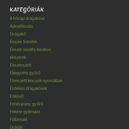
KATEGÓRIÁK
A hónap drágaköve
Ajándékozás
Drágakő
Ékszer trendek
Ékszer viselés kisokos
ékszerek
Ékszerszett
Eljegyzési gyűrű
Elveszett kincsek nyomában
Érdekes drágakövek
Esküvő
Fehérarany gyűrű
Fekete gyémánt
Fülbevaló
Gránát