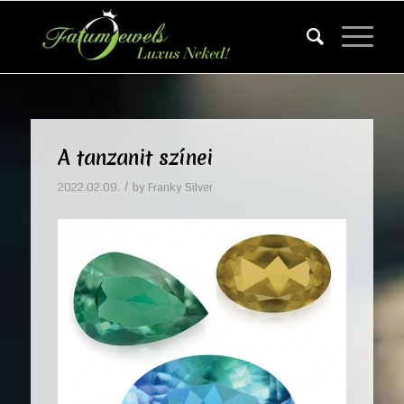
A tanzanit színei
/
2022.02.09.
by
Franky Silver