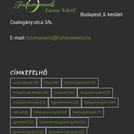
Budapest, II. kerület
Csalogány utca 3/b.
E-mail:
fatumjewels@fatumjewels.hu
CÍMKEFELHŐ
arany ékszer
(15)
Blog
(46)
briliáns gyémánt
(9)
drágaköves ékszer
(49)
drágakő
(60)
drágakő nyakék
(7)
drágakő ritkaság
(13)
egyedi ékszer
(24)
Eljegyzési gyűrű
(40)
esküvő
(8)
Fehérarany gyűrű
(14)
fekete gyémánt
(7)
gyémánt
(52)
Gyémánt eljegyzési gyűrű
(45)
Gyémántgyűrű
(55)
gyémánt zafír gyűrű
(9)