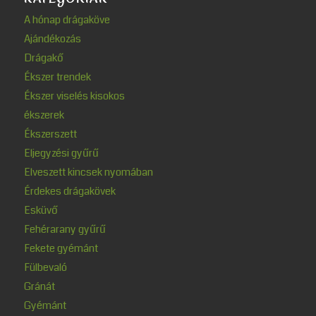
A hónap drágaköve
Ajándékozás
Drágakő
Ékszer trendek
Ékszer viselés kisokos
ékszerek
Ékszerszett
Eljegyzési gyűrű
Elveszett kincsek nyomában
Érdekes drágakövek
Esküvő
Fehérarany gyűrű
Fekete gyémánt
Fülbevaló
Gránát
Gyémánt