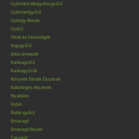
Gyémánt eljegyzési gyűrű
Gyémántgyűrű
Gyöngy ékszer
Gyűrű
Hírek és hírességek
Jegygyűrű
Jeles ünnepek
Karikagyűrű
Karikagyűrűk
Könyvek Filmek Ékszerek
Különleges ékszerek
Nyaklánc
Rubin
Rubin gyűrű
Smaragd
Smaragd ékszer
Tanzanit