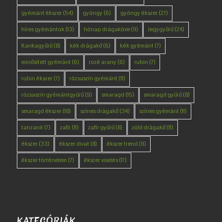
gyémánt ékszer
(54)
gyöngy
(6)
gyöngy ékszer
(27)
híres gyémántok
(13)
hónap drágaköve
(9)
Jegygyűrű
(24)
Karikagyűrű
(8)
kék drágakő
(6)
kék gyémánt
(7)
minősített gyémánt
(6)
rozé arany
(6)
rubin
(7)
rubin ékszer
(7)
rózsaszín gyémánt
(11)
rózsaszín gyémántgyűrű
(9)
smaragd
(15)
smaragd gyűrű
(8)
smaragd ékszer
(18)
színes drágakő
(34)
színes gyémánt
(11)
tanzanit
(7)
zafír
(11)
zafír gyűrű
(8)
zöld drágakő
(11)
ékszer
(33)
ékszer divat
(8)
ékszer trend
(9)
ékszer történelem
(7)
ékszer viselés
(17)
KATEGÓRIÁK