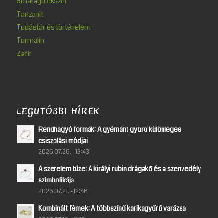
Smaragd ékszer
Tanzanit
Tudástár és történelem
Turmalin
Zafír
LEGUTÓBBI HÍREK
Rendhagyó formák: A gyémánt gyűrű különleges
csiszolási módjai
2026.07.26. - 13:43
A szerelem tüze: A királyi rubin drágakő és a szenvedély
szimbolikája
2026.07.21. - 12:46
Kombinált fémek: A többszínű karikagyűrű varázsa