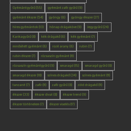
Gyémántgyűrű
(55)
gyémánt zafír gyűrű
(9)
gyémánt ékszer
(54)
gyöngy
(6)
gyöngy ékszer
(27)
híres gyémántok
(13)
hónap drágaköve
(9)
Jegygyűrű
(24)
Karikagyűrű
(8)
kék drágakő
(6)
kék gyémánt
(7)
minősített gyémánt
(6)
rozé arany
(6)
rubin
(7)
rubin ékszer
(7)
rózsaszín gyémánt
(11)
rózsaszín gyémántgyűrű
(9)
smaragd
(15)
smaragd gyűrű
(8)
smaragd ékszer
(18)
színes drágakő
(34)
színes gyémánt
(11)
tanzanit
(7)
zafír
(11)
zafír gyűrű
(8)
zöld drágakő
(11)
ékszer
(33)
ékszer divat
(8)
ékszer trend
(9)
ékszer történelem
(7)
ékszer viselés
(17)