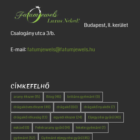
Budapest, II. kerület
Csalogány utca 3/b.
E-mail:
fatumjewels@fatumjewels.hu
CÍMKEFELHŐ
arany ékszer
(15)
Blog
(46)
briliáns gyémánt
(9)
drágaköves ékszer
(49)
drágakő
(60)
drágakő nyakék
(7)
drágakő ritkaság
(13)
egyedi ékszer
(24)
Eljegyzési gyűrű
(40)
esküvő
(8)
Fehérarany gyűrű
(14)
fekete gyémánt
(7)
gyémánt
(52)
Gyémánt eljegyzési gyűrű
(45)