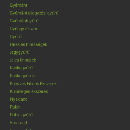
Gyémánt
Gyémánt eljegyzési gyűrű
Gyémántgyűrű
Gyöngy ékszer
Gyűrű
Hírek és hírességek
Jegygyűrű
Jeles ünnepek
Karikagyűrű
Karikagyűrűk
Könyvek Filmek Ékszerek
Különleges ékszerek
Nyaklánc
Rubin
Rubin gyűrű
Smaragd