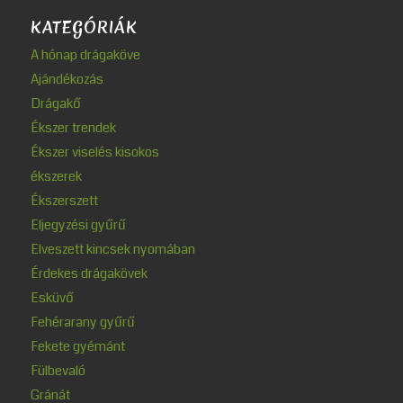
KATEGÓRIÁK
A hónap drágaköve
Ajándékozás
Drágakő
Ékszer trendek
Ékszer viselés kisokos
ékszerek
Ékszerszett
Eljegyzési gyűrű
Elveszett kincsek nyomában
Érdekes drágakövek
Esküvő
Fehérarany gyűrű
Fekete gyémánt
Fülbevaló
Gránát