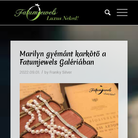
Marilyn gyémánt karkötő a
Fatumjewels Galériában
/
2022.09.01.
by
Franky Silver