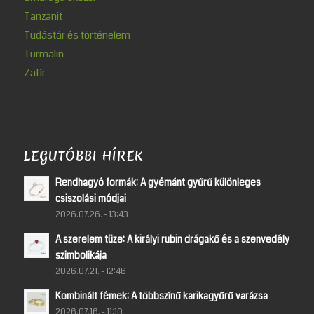
Tanzanit
Tudástár és történelem
Turmalin
Zafír
LEGUTÓBBI HÍREK
Rendhagyó formák: A gyémánt gyűrű különleges
csiszolási módjai
2026.07.26. - 13:43
A szerelem tüze: A királyi rubin drágakő és a szenvedély
szimbolikája
2026.07.21. - 12:46
Kombinált fémek: A többszínű karikagyűrű varázsa
2026.07.16. - 11:10