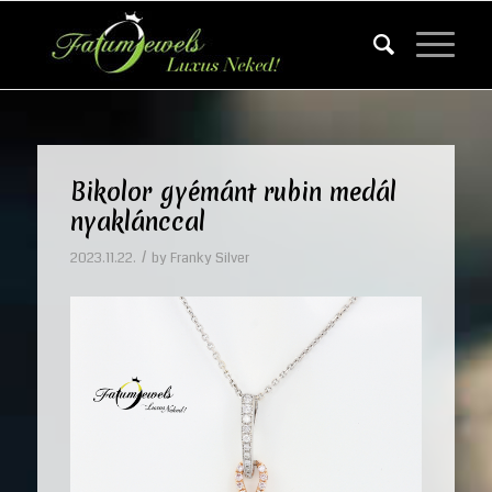
Bikolor gyémánt rubin medál
nyaklánccal
/
2023.11.22.
by
Franky Silver