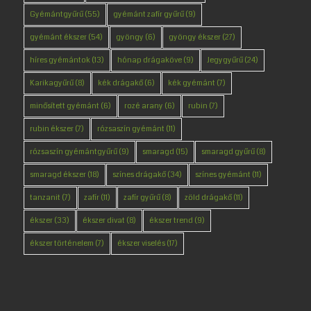
Gyémántgyűrű
(55)
gyémánt zafír gyűrű
(9)
gyémánt ékszer
(54)
gyöngy
(6)
gyöngy ékszer
(27)
híres gyémántok
(13)
hónap drágaköve
(9)
Jegygyűrű
(24)
Karikagyűrű
(8)
kék drágakő
(6)
kék gyémánt
(7)
minősített gyémánt
(6)
rozé arany
(6)
rubin
(7)
rubin ékszer
(7)
rózsaszín gyémánt
(11)
rózsaszín gyémántgyűrű
(9)
smaragd
(15)
smaragd gyűrű
(8)
smaragd ékszer
(18)
színes drágakő
(34)
színes gyémánt
(11)
tanzanit
(7)
zafír
(11)
zafír gyűrű
(8)
zöld drágakő
(11)
ékszer
(33)
ékszer divat
(8)
ékszer trend
(9)
ékszer történelem
(7)
ékszer viselés
(17)