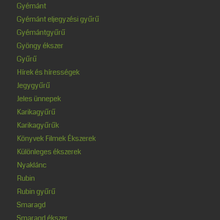
Gyémánt
Gyémánt eljegyzési gyűrű
Gyémántgyűrű
Gyöngy ékszer
Gyűrű
Hírek és hírességek
Jegygyűrű
Jeles ünnepek
Karikagyűrű
Karikagyűrűk
Könyvek Filmek Ékszerek
Különleges ékszerek
Nyaklánc
Rubin
Rubin gyűrű
Smaragd
Smaragd ékszer