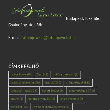
Budapest, II. kerület
Csalogány utca 3/b.
E-mail:
fatumjewels@fatumjewels.hu
CÍMKEFELHŐ
arany ékszer
(15)
Blog
(46)
briliáns gyémánt
(9)
drágaköves ékszer
(49)
drágakő
(60)
drágakő nyakék
(7)
drágakő ritkaság
(13)
egyedi ékszer
(24)
Eljegyzési gyűrű
(40)
esküvő
(8)
Fehérarany gyűrű
(14)
fekete gyémánt
(7)
gyémánt
(52)
Gyémánt eljegyzési gyűrű
(45)