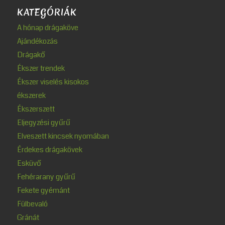
KATEGÓRIÁK
A hónap drágaköve
Ajándékozás
Drágakő
Ékszer trendek
Ékszer viselés kisokos
ékszerek
Ékszerszett
Eljegyzési gyűrű
Elveszett kincsek nyomában
Érdekes drágakövek
Esküvő
Fehérarany gyűrű
Fekete gyémánt
Fülbevaló
Gránát