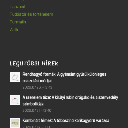
Tanzanit
Tudástár és történelem
Turmalin
Zafír
LEGUTÓBBI HÍREK
Rendhagyó formák: A gyémánt gyűrű különleges
csiszolási módjai
2026.07.26. - 13:43
A szerelem tüze: A királyi rubin drágakő és a szenvedély
szimbolikája
2026.07.21. - 12:46
Kombinált fémek: A többszínű karikagyűrű varázsa
2026.07.16. - 11:10