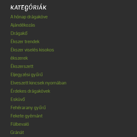
KATEGÓRIÁK
A hónap drágaköve
Ajándékozás
Drágakő
Ékszer trendek
Ékszer viselés kisokos
ékszerek
Ékszerszett
Eljegyzési gyűrű
Elveszett kincsek nyomában
Érdekes drágakövek
Esküvő
Fehérarany gyűrű
Fekete gyémánt
Fülbevaló
Gránát