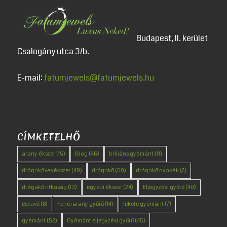
Budapest, II. kerület
Csalogány utca 3/b.
E-mail:
fatumjewels@fatumjewels.hu
CÍMKEFELHŐ
arany ékszer
(15)
Blog
(46)
briliáns gyémánt
(9)
drágaköves ékszer
(49)
drágakő
(60)
drágakő nyakék
(7)
drágakő ritkaság
(13)
egyedi ékszer
(24)
Eljegyzési gyűrű
(40)
esküvő
(8)
Fehérarany gyűrű
(14)
fekete gyémánt
(7)
gyémánt
(52)
Gyémánt eljegyzési gyűrű
(45)