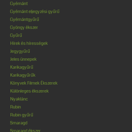
Gyémánt
Gyémánt eljegyzési gyűrű
Gyémántgyűrű
Gyöngy ékszer
Gyűrű
Hírek és hírességek
Jegygyűrű
Jeles ünnepek
Karikagyűrű
Karikagyűrűk
Könyvek Filmek Ékszerek
Különleges ékszerek
Nyaklánc
Rubin
Rubin gyűrű
Smaragd
Smaragd ékszer