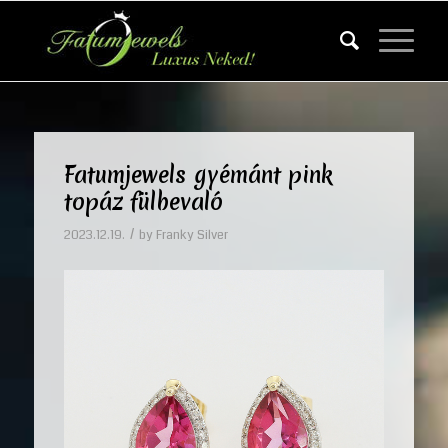
Fatumjewels gyémánt pink
topáz fülbevaló
/
2023.12.19.
by
Franky Silver