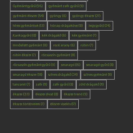
Gyémántgyűrű
(55)
gyémánt zafír gyűrű
(9)
gyémánt ékszer
(54)
gyöngy
(6)
gyöngy ékszer
(27)
híres gyémántok
(13)
hónap drágaköve
(9)
Jegygyűrű
(24)
Karikagyűrű
(8)
kék drágakő
(6)
kék gyémánt
(7)
minősített gyémánt
(6)
rozé arany
(6)
rubin
(7)
rubin ékszer
(7)
rózsaszín gyémánt
(11)
rózsaszín gyémántgyűrű
(9)
smaragd
(15)
smaragd gyűrű
(8)
smaragd ékszer
(18)
színes drágakő
(34)
színes gyémánt
(11)
tanzanit
(7)
zafír
(11)
zafír gyűrű
(8)
zöld drágakő
(11)
ékszer
(33)
ékszer divat
(8)
ékszer trend
(9)
ékszer történelem
(7)
ékszer viselés
(17)