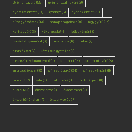
Gyémántgyűrű
(55)
gyémánt zafír gyűrű
(9)
gyémánt ékszer
(54)
gyöngy
(6)
gyöngy ékszer
(27)
híres gyémántok
(13)
hónap drágaköve
(9)
Jegygyűrű
(24)
Karikagyűrű
(8)
kék drágakő
(6)
kék gyémánt
(7)
minősített gyémánt
(6)
rozé arany
(6)
rubin
(7)
rubin ékszer
(7)
rózsaszín gyémánt
(11)
rózsaszín gyémántgyűrű
(9)
smaragd
(15)
smaragd gyűrű
(8)
smaragd ékszer
(18)
színes drágakő
(34)
színes gyémánt
(11)
tanzanit
(7)
zafír
(11)
zafír gyűrű
(8)
zöld drágakő
(11)
ékszer
(33)
ékszer divat
(8)
ékszer trend
(9)
ékszer történelem
(7)
ékszer viselés
(17)