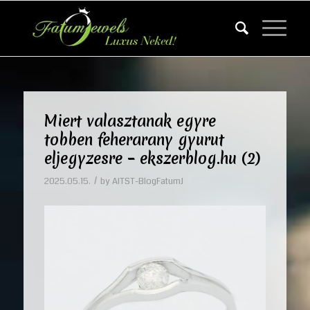
Miert valasztanak egyre
tobben feherarany gyurut
eljegyzesre – ekszerblog.hu (2)
/
2025.05.15.
by
AITST-BlogFatumJ