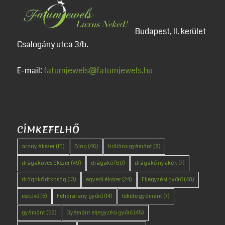
Budapest, II. kerület
Csalogány utca 3/b.
E-mail:
fatumjewels@fatumjewels.hu
CÍMKEFELHŐ
arany ékszer
(15)
Blog
(46)
briliáns gyémánt
(9)
drágaköves ékszer
(49)
drágakő
(60)
drágakő nyakék
(7)
drágakő ritkaság
(13)
egyedi ékszer
(24)
Eljegyzési gyűrű
(40)
esküvő
(8)
Fehérarany gyűrű
(14)
fekete gyémánt
(7)
gyémánt
(52)
Gyémánt eljegyzési gyűrű
(45)