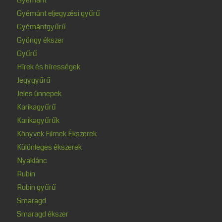
Gyémánt eljegyzési gyűrű
Gyémántgyűrű
Gyöngy ékszer
Gyűrű
Hírek és hírességek
Jegygyűrű
Jeles ünnepek
Karikagyűrű
Karikagyűrűk
Könyvek Filmek Ékszerek
Különleges ékszerek
Nyaklánc
Rubin
Rubin gyűrű
Smaragd
Smaragd ékszer