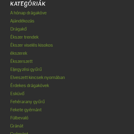
KATEGÓRIÁK
A hónap drágaköve
Ajándékozás
Drágakő
Ékszer trendek
Ékszer viselés kisokos
ékszerek
Ékszerszett
Eljegyzési gyűrű
Elveszett kincsek nyomában
Érdekes drágakövek
Esküvő
Fehérarany gyűrű
Fekete gyémánt
Fülbevaló
Gránát
Gyémánt