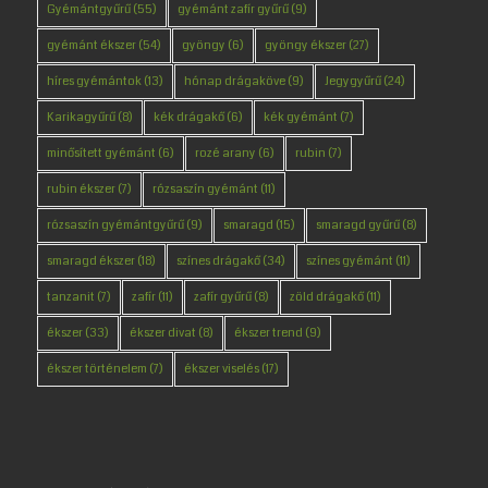
Gyémántgyűrű
(55)
gyémánt zafír gyűrű
(9)
gyémánt ékszer
(54)
gyöngy
(6)
gyöngy ékszer
(27)
híres gyémántok
(13)
hónap drágaköve
(9)
Jegygyűrű
(24)
Karikagyűrű
(8)
kék drágakő
(6)
kék gyémánt
(7)
minősített gyémánt
(6)
rozé arany
(6)
rubin
(7)
rubin ékszer
(7)
rózsaszín gyémánt
(11)
rózsaszín gyémántgyűrű
(9)
smaragd
(15)
smaragd gyűrű
(8)
smaragd ékszer
(18)
színes drágakő
(34)
színes gyémánt
(11)
tanzanit
(7)
zafír
(11)
zafír gyűrű
(8)
zöld drágakő
(11)
ékszer
(33)
ékszer divat
(8)
ékszer trend
(9)
ékszer történelem
(7)
ékszer viselés
(17)