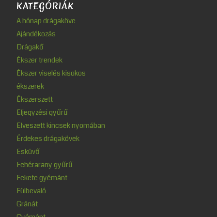
KATEGÓRIÁK
A hónap drágaköve
Ajándékozás
Drágakő
Ékszer trendek
Ékszer viselés kisokos
ékszerek
Ékszerszett
Eljegyzési gyűrű
Elveszett kincsek nyomában
Érdekes drágakövek
Esküvő
Fehérarany gyűrű
Fekete gyémánt
Fülbevaló
Gránát
Gyémánt