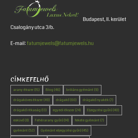
Budapest, II. kerület
Csalogány utca 3/b.
E-mail:
fatumjewels@fatumjewels.hu
CÍMKEFELHŐ
arany ékszer
(15)
Blog
(46)
briliáns gyémánt
(9)
drágaköves ékszer
(49)
drágakő
(60)
drágakő nyakék
(7)
drágakő ritkaság
(13)
egyedi ékszer
(24)
Eljegyzési gyűrű
(40)
esküvő
(8)
Fehérarany gyűrű
(14)
fekete gyémánt
(7)
gyémánt
(52)
Gyémánt eljegyzési gyűrű
(45)