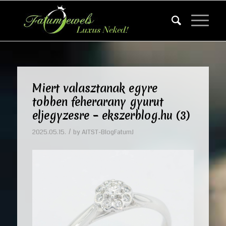
Miert valasztanak egyre
tobben feherarany gyurut
eljegyzesre – ekszerblog.hu (3)
/
2025.05.15.
by
AITST-BlogFatumJ