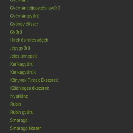
Gyémánt eljegyzési gyűrű
Gyémántgyűrű
Gyöngy ékszer
Gyűrű
Hírek és hírességek
Jegygyűrű
Jeles ünnepek
Karikagyűrű
Karikagyűrűk
Könyvek Filmek Ékszerek
Különleges ékszerek
Nyaklánc
Rubin
Rubin gyűrű
Smaragd
Smaragd ékszer