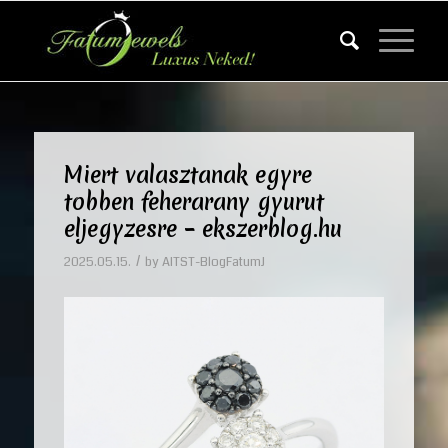
Miert valasztanak egyre
tobben feherarany gyurut
eljegyzesre – ekszerblog.hu
/
2025.05.15.
by
AITST-BlogFatumJ