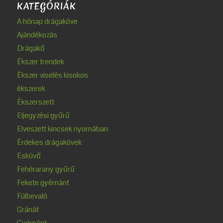
KATEGÓRIÁK
A hónap drágaköve
Ajándékozás
Drágakő
Ékszer trendek
Ékszer viselés kisokos
ékszerek
Ékszerszett
Eljegyzési gyűrű
Elveszett kincsek nyomában
Érdekes drágakövek
Esküvő
Fehérarany gyűrű
Fekete gyémánt
Fülbevaló
Gránát
Gyémánt