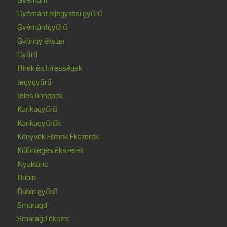
Gyémánt eljegyzési gyűrű
Gyémántgyűrű
Gyöngy ékszer
Gyűrű
Hírek és hírességek
Jegygyűrű
Jeles ünnepek
Karikagyűrű
Karikagyűrűk
Könyvek Filmek Ékszerek
Különleges ékszerek
Nyaklánc
Rubin
Rubin gyűrű
Smaragd
Smaragd ékszer