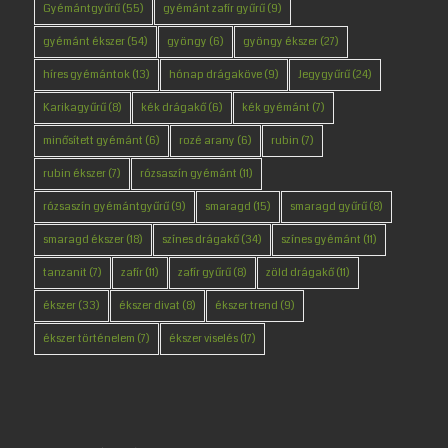
Gyémántgyűrű
(55)
gyémánt zafír gyűrű
(9)
gyémánt ékszer
(54)
gyöngy
(6)
gyöngy ékszer
(27)
híres gyémántok
(13)
hónap drágaköve
(9)
Jegygyűrű
(24)
Karikagyűrű
(8)
kék drágakő
(6)
kék gyémánt
(7)
minősített gyémánt
(6)
rozé arany
(6)
rubin
(7)
rubin ékszer
(7)
rózsaszín gyémánt
(11)
rózsaszín gyémántgyűrű
(9)
smaragd
(15)
smaragd gyűrű
(8)
smaragd ékszer
(18)
színes drágakő
(34)
színes gyémánt
(11)
tanzanit
(7)
zafír
(11)
zafír gyűrű
(8)
zöld drágakő
(11)
ékszer
(33)
ékszer divat
(8)
ékszer trend
(9)
ékszer történelem
(7)
ékszer viselés
(17)