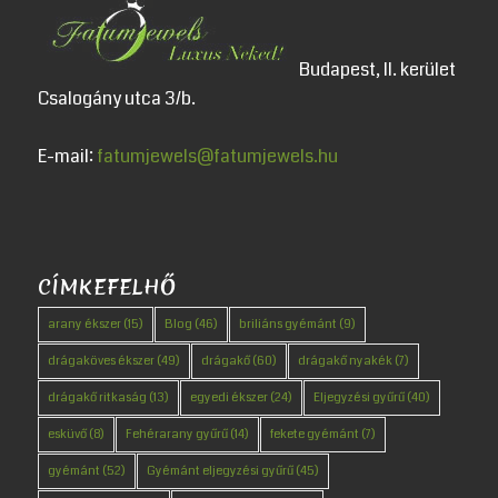
Budapest, II. kerület
Csalogány utca 3/b.
E-mail:
fatumjewels@fatumjewels.hu
CÍMKEFELHŐ
arany ékszer
(15)
Blog
(46)
briliáns gyémánt
(9)
drágaköves ékszer
(49)
drágakő
(60)
drágakő nyakék
(7)
drágakő ritkaság
(13)
egyedi ékszer
(24)
Eljegyzési gyűrű
(40)
esküvő
(8)
Fehérarany gyűrű
(14)
fekete gyémánt
(7)
gyémánt
(52)
Gyémánt eljegyzési gyűrű
(45)