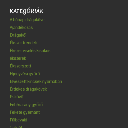
KATEGÓRIÁK
A hónap drágaköve
Ajándékozás
Drágakő
Ékszer trendek
Ékszer viselés kisokos
ékszerek
Ékszerszett
Eljegyzési gyűrű
Elveszett kincsek nyomában
Érdekes drágakövek
Esküvő
Fehérarany gyűrű
Fekete gyémánt
Fülbevaló
Gránát