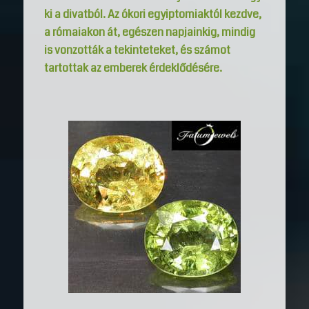
ki a divatból. Az ókori egyiptomiaktól kezdve,
a rómaiakon át, egészen napjainkig, mindig
is vonzották a tekinteteket, és számot
tartottak az emberek érdeklődésére.