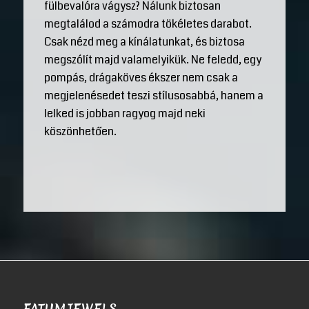
fülbevalóra vágysz? Nálunk biztosan
megtalálod a számodra tökéletes darabot.
Csak nézd meg a kínálatunkat, és biztosa
megszólít majd valamelyikük. Ne feledd, egy
pompás, drágaköves ékszer nem csak a
megjelenésedet teszi stílusosabbá, hanem a
lelked is jobban ragyog majd neki
köszönhetően.
FATUMJEWELS