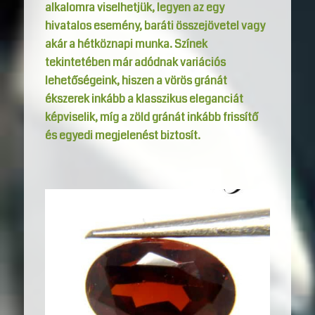
alkalomra viselhetjük, legyen az egy
hivatalos esemény, baráti összejövetel vagy
akár a hétköznapi munka. Színek
tekintetében már adódnak variációs
lehetőségeink, hiszen a vörös gránát
ékszerek inkább a klasszikus eleganciát
képviselik, míg a zöld gránát inkább frissítő
és egyedi megjelenést biztosít.