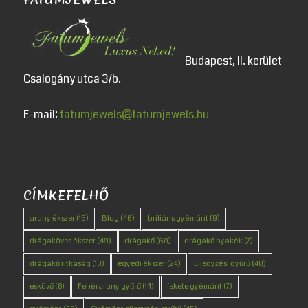
Budapest, II. kerület
Csalogány utca 3/b.
E-mail:
fatumjewels@fatumjewels.hu
CÍMKEFELHŐ
arany ékszer
(15)
Blog
(46)
briliáns gyémánt
(9)
drágaköves ékszer
(49)
drágakő
(60)
drágakő nyakék
(7)
drágakő ritkaság
(13)
egyedi ékszer
(24)
Eljegyzési gyűrű
(40)
esküvő
(8)
Fehérarany gyűrű
(14)
fekete gyémánt
(7)