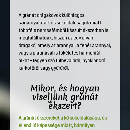
A gránát drágakövek különleges
színárnyalataik és sokoldalúságuk miatt
többféle nemesfémből készült ékszerben is
megtalálhatóak, hiszen ez egy olyan
drágakő, amely az arannyal, a fehér arannyal,
vagy a platinával is tökéletes harmóniát
alkot – legyen szó fülbevalóról, nyakláncról,
karkötőről vagy gyűrűről.
Mikor, és hogyan
viseljünk gránát
ékszert?
A gránát ékszereket a kő sokoldalúsága, és
ellenálló képessége miatt, bármilyen