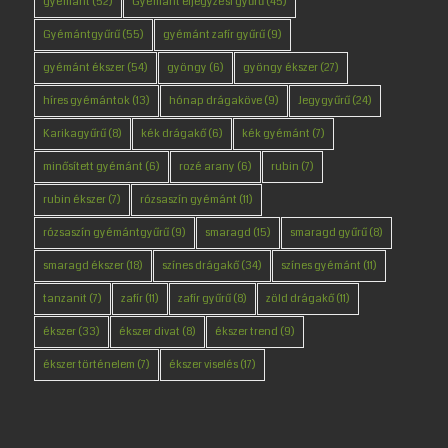
gyémánt
(52)
Gyémánt eljegyzési gyűrű
(45)
Gyémántgyűrű
(55)
gyémánt zafír gyűrű
(9)
gyémánt ékszer
(54)
gyöngy
(6)
gyöngy ékszer
(27)
híres gyémántok
(13)
hónap drágaköve
(9)
Jegygyűrű
(24)
Karikagyűrű
(8)
kék drágakő
(6)
kék gyémánt
(7)
minősített gyémánt
(6)
rozé arany
(6)
rubin
(7)
rubin ékszer
(7)
rózsaszín gyémánt
(11)
rózsaszín gyémántgyűrű
(9)
smaragd
(15)
smaragd gyűrű
(8)
smaragd ékszer
(18)
színes drágakő
(34)
színes gyémánt
(11)
tanzanit
(7)
zafír
(11)
zafír gyűrű
(8)
zöld drágakő
(11)
ékszer
(33)
ékszer divat
(8)
ékszer trend
(9)
ékszer történelem
(7)
ékszer viselés
(17)