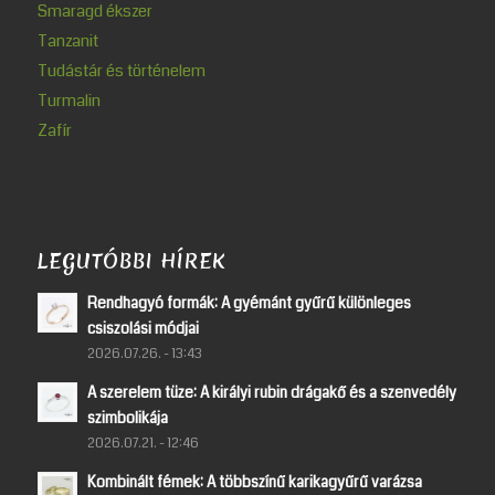
Smaragd ékszer
Tanzanit
Tudástár és történelem
Turmalin
Zafír
LEGUTÓBBI HÍREK
Rendhagyó formák: A gyémánt gyűrű különleges
csiszolási módjai
2026.07.26. - 13:43
A szerelem tüze: A királyi rubin drágakő és a szenvedély
szimbolikája
2026.07.21. - 12:46
Kombinált fémek: A többszínű karikagyűrű varázsa