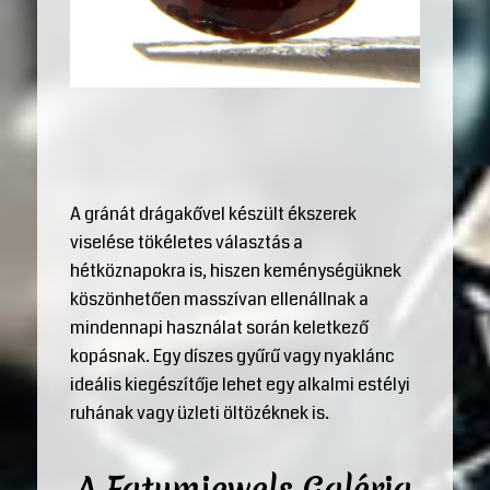
A gránát drágakővel készült ékszerek
viselése tökéletes választás a
hétköznapokra is, hiszen keménységüknek
köszönhetően masszívan ellenállnak a
mindennapi használat során keletkező
kopásnak. Egy díszes gyűrű vagy nyaklánc
ideális kiegészítője lehet egy alkalmi estélyi
ruhának vagy üzleti öltözéknek is.
A Fatumjewels Galéria