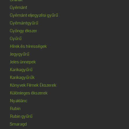
Gyémánt
Gyémánt eljegyzési gyűrű
Gyémántgyűrű
Gyöngy ékszer
Gyűrű
Hírek és hírességek
Jegygyűrű
Jeles ünnepek
Karikagyűrű
Karikagyűrűk
Könyvek Filmek Ékszerek
Különleges ékszerek
Nyaklánc
Rubin
Rubin gyűrű
Smaragd