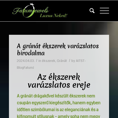
A gránát ékszerek varázslatos
birodalma
/
/
2024.04.03.
in
ékszerek
,
Gránát
by
AITST-
BlogFatumJ
Az ékszerek
varázslatos ereje
A gránát drágakővel készült ékszerek nem
csupán egyszerű kiegészítők, hanem egyben
időtlen szimbólumai is az eleganciának és a
kifinomult stílusnak – amely soha nem megy