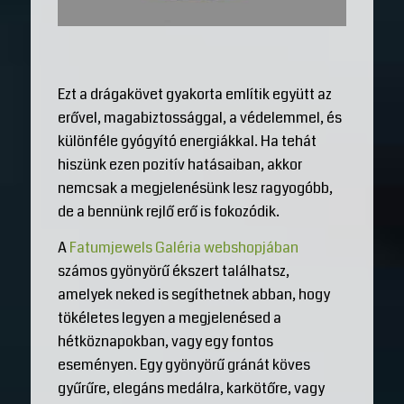
Ezt a drágakövet gyakorta említik együtt az
erővel, magabiztossággal, a védelemmel, és
különféle gyógyító energiákkal. Ha tehát
hiszünk ezen pozitív hatásaiban, akkor
nemcsak a megjelenésünk lesz ragyogóbb,
de a bennünk rejlő erő is fokozódik.
A
Fatumjewels Galéria webshopjában
számos gyönyörű ékszert találhatsz,
amelyek neked is segíthetnek abban, hogy
tökéletes legyen a megjelenésed a
hétköznapokban, vagy egy fontos
eseményen. Egy gyönyörű gránát köves
gyűrűre, elegáns medálra, karkötőre, vagy