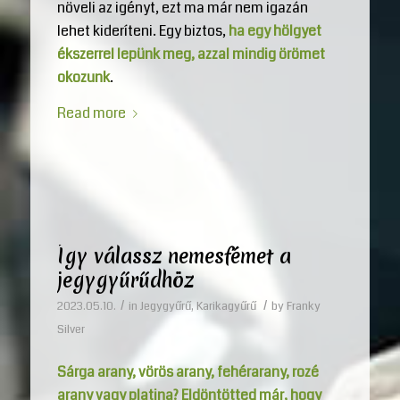
növeli az igényt, ezt ma már nem igazán
lehet kideríteni. Egy biztos,
ha egy hölgyet
ékszerrel lepünk meg, azzal mindig örömet
okozunk
.
Read more
Így válassz nemesfémet a
jegygyűrűdhöz
/
/
2023.05.10.
in
Jegygyűrű
,
Karikagyűrű
by
Franky
Silver
Sárga arany, vörös arany, fehérarany, rozé
arany vagy platina? Eldöntötted már, hogy