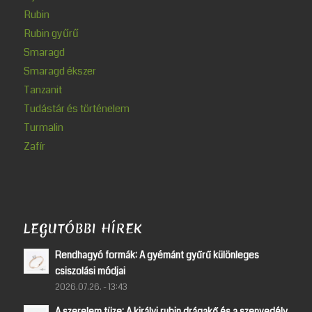
Rubin
Rubin gyűrű
Smaragd
Smaragd ékszer
Tanzanit
Tudástár és történelem
Turmalin
Zafír
LEGUTÓBBI HÍREK
Rendhagyó formák: A gyémánt gyűrű különleges
csiszolási módjai
2026.07.26. - 13:43
A szerelem tüze: A királyi rubin drágakő és a szenvedély