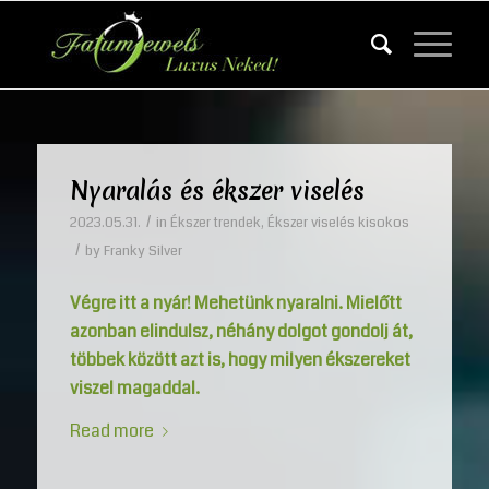
Nyaralás és ékszer viselés
/
2023.05.31.
in
Ékszer trendek
,
Ékszer viselés kisokos
/
by
Franky Silver
Végre itt a nyár! Mehetünk nyaralni. Mielőtt
azonban elindulsz, néhány dolgot gondolj át,
többek között azt is, hogy milyen ékszereket
viszel magaddal.
Read more