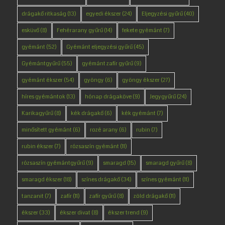
drágakő ritkaság
(13)
egyedi ékszer
(24)
Eljegyzési gyűrű
(40)
esküvő
(8)
Fehérarany gyűrű
(14)
fekete gyémánt
(7)
gyémánt
(52)
Gyémánt eljegyzési gyűrű
(45)
Gyémántgyűrű
(55)
gyémánt zafír gyűrű
(9)
gyémánt ékszer
(54)
gyöngy
(6)
gyöngy ékszer
(27)
híres gyémántok
(13)
hónap drágaköve
(9)
Jegygyűrű
(24)
Karikagyűrű
(8)
kék drágakő
(6)
kék gyémánt
(7)
minősített gyémánt
(6)
rozé arany
(6)
rubin
(7)
rubin ékszer
(7)
rózsaszín gyémánt
(11)
rózsaszín gyémántgyűrű
(9)
smaragd
(15)
smaragd gyűrű
(8)
smaragd ékszer
(18)
színes drágakő
(34)
színes gyémánt
(11)
tanzanit
(7)
zafír
(11)
zafír gyűrű
(8)
zöld drágakő
(11)
ékszer
(33)
ékszer divat
(8)
ékszer trend
(9)