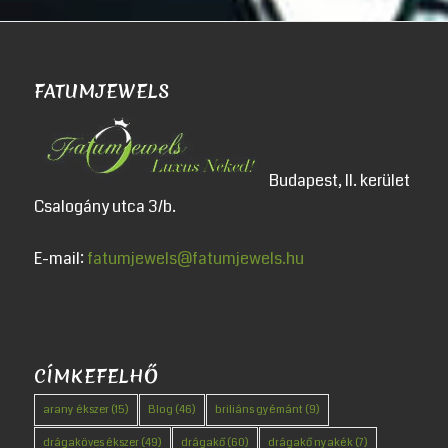
FATUMJEWELS
Budapest, II. kerület
Csalogány utca 3/b.
E-mail:
fatumjewels@fatumjewels.hu
CÍMKEFELHŐ
arany ékszer
(15)
Blog
(46)
briliáns gyémánt
(9)
drágaköves ékszer
(49)
drágakő
(60)
drágakő nyakék
(7)