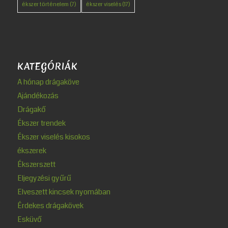
ékszer történelem
(7)
ékszer viselés
(17)
KATEGÓRIÁK
A hónap drágaköve
Ajándékozás
Drágakő
Ékszer trendek
Ékszer viselés kisokos
ékszerek
Ékszerszett
Eljegyzési gyűrű
Elveszett kincsek nyomában
Érdekes drágakövek
Esküvő