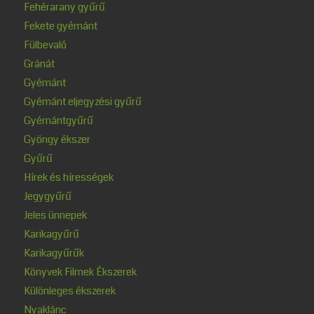
Fehérarany gyűrű
Fekete gyémánt
Fülbevaló
Gránát
Gyémánt
Gyémánt eljegyzési gyűrű
Gyémántgyűrű
Gyöngy ékszer
Gyűrű
Hírek és hírességek
Jegygyűrű
Jeles ünnepek
Karikagyűrű
Karikagyűrűk
Könyvek Filmek Ékszerek
Különleges ékszerek
Nyaklánc