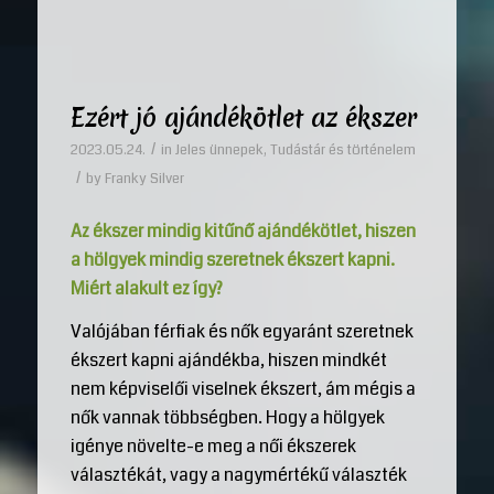
Ezért jó ajándékötlet az ékszer
/
2023.05.24.
in
Jeles ünnepek
,
Tudástár és történelem
/
by
Franky Silver
Az ékszer mindig kitűnő ajándékötlet, hiszen
a hölgyek mindig szeretnek ékszert kapni.
Miért alakult ez így?
Valójában férfiak és nők egyaránt szeretnek
ékszert kapni ajándékba, hiszen mindkét
nem képviselői viselnek ékszert, ám mégis a
nők vannak többségben. Hogy a hölgyek
igénye növelte-e meg a női ékszerek
választékát, vagy a nagymértékű választék