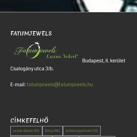
FATUMJEWELS
Budapest, II. kerület
Csalogány utca 3/b.
E-mail:
fatumjewels@fatumjewels.hu
CÍMKEFELHŐ
arany ékszer
(15)
Blog
(46)
briliáns gyémánt
(9)