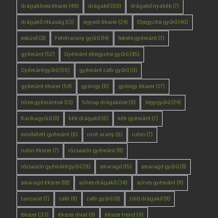
drágaköves ékszer
(49)
drágakő
(60)
drágakő nyakék
(7)
drágakő ritkaság
(13)
egyedi ékszer
(24)
Eljegyzési gyűrű
(40)
esküvő
(8)
Fehérarany gyűrű
(14)
fekete gyémánt
(7)
gyémánt
(52)
Gyémánt eljegyzési gyűrű
(45)
Gyémántgyűrű
(55)
gyémánt zafír gyűrű
(9)
gyémánt ékszer
(54)
gyöngy
(6)
gyöngy ékszer
(27)
híres gyémántok
(13)
hónap drágaköve
(9)
Jegygyűrű
(24)
Karikagyűrű
(8)
kék drágakő
(6)
kék gyémánt
(7)
minősített gyémánt
(6)
rozé arany
(6)
rubin
(7)
rubin ékszer
(7)
rózsaszín gyémánt
(11)
rózsaszín gyémántgyűrű
(9)
smaragd
(15)
smaragd gyűrű
(8)
smaragd ékszer
(18)
színes drágakő
(34)
színes gyémánt
(11)
tanzanit
(7)
zafír
(11)
zafír gyűrű
(8)
zöld drágakő
(11)
ékszer
(33)
ékszer divat
(8)
ékszer trend
(9)