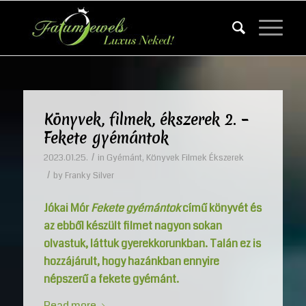
Könyvek, filmek, ékszerek 2. –
Fekete gyémántok
/
2023.01.25.
in
Gyémánt
,
Könyvek Filmek Ékszerek
/
by
Franky Silver
Jókai Mór
Fekete gyémántok
című könyvét és
az ebből készült filmet nagyon sokan
olvastuk, láttuk gyerekkorunkban. Talán ez is
hozzájárult, hogy hazánkban ennyire
népszerű a fekete gyémánt.
Read more