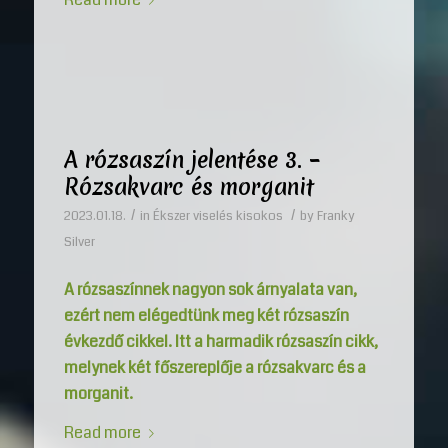
A rózsaszín jelentése 3. –
Rózsakvarc és morganit
/
/
2023.01.18.
in
Ékszer viselés kisokos
by
Franky
Silver
A rózsaszínnek nagyon sok árnyalata van,
ezért nem elégedtünk meg két rózsaszín
évkezdő cikkel. Itt a harmadik rózsaszín cikk,
melynek két főszereplője a rózsakvarc és a
morganit.
Read more