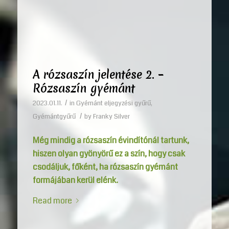
A rózsaszín jelentése 2. –
Rózsaszín gyémánt
/
2023.01.11.
in
Gyémánt eljegyzési gyűrű
,
/
Gyémántgyűrű
by
Franky Silver
Még mindig a rózsaszín évindítónál tartunk,
hiszen olyan gyönyörű ez a szín, hogy csak
csodáljuk, főként, ha rózsaszín gyémánt
formájában kerül elénk.
Read more