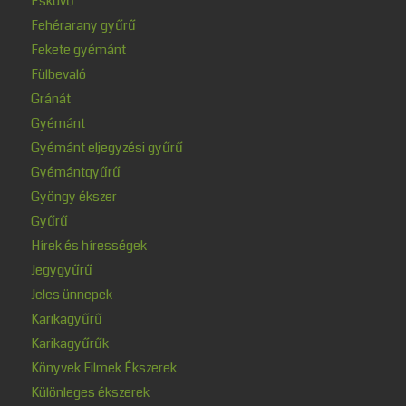
Esküvő
Fehérarany gyűrű
Fekete gyémánt
Fülbevaló
Gránát
Gyémánt
Gyémánt eljegyzési gyűrű
Gyémántgyűrű
Gyöngy ékszer
Gyűrű
Hírek és hírességek
Jegygyűrű
Jeles ünnepek
Karikagyűrű
Karikagyűrűk
Könyvek Filmek Ékszerek
Különleges ékszerek