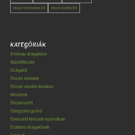
ékszer történelem
(7)
ékszer viselés
(17)
KATEGÓRIÁK
A hónap drágaköve
Ajándékozás
Drágakő
Ékszer trendek
Ékszer viselés kisokos
ékszerek
Ékszerszett
Eljegyzési gyűrű
Elveszett kincsek nyomában
Érdekes drágakövek