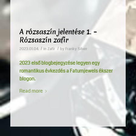
A rózsaszín jelentése 1. –
Rózsaszín zafír
/
/
2023.01.04.
in
Zafír
by
Franky Silver
2023 első blogbejegyzése legyen egy
romantikus évkezdés a Fatumjewels ékszer
blogon.
Read more