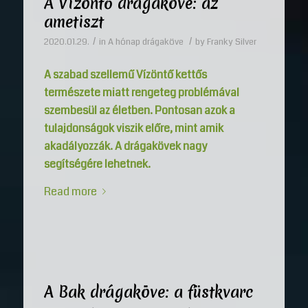
A Vízöntő drágaköve: az
ametiszt
/
/
2020.01.29.
in
A hónap drágaköve
by
Franky Silver
A szabad szellemű Vízöntő kettős
természete miatt rengeteg problémával
szembesül az életben. Pontosan azok a
tulajdonságok viszik előre, mint amik
akadályozzák. A drágakövek nagy
segítségére lehetnek.
Read more
A Bak drágaköve: a füstkvarc