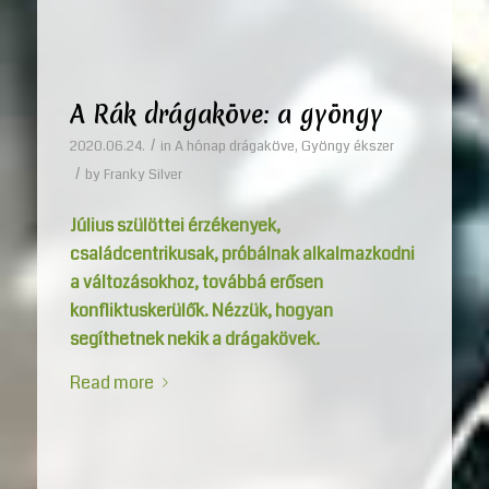
A Rák drágaköve: a gyöngy
/
2020.06.24.
in
A hónap drágaköve
,
Gyöngy ékszer
/
by
Franky Silver
Július szülöttei érzékenyek,
családcentrikusak, próbálnak alkalmazkodni
a változásokhoz, továbbá erősen
konfliktuskerülők. Nézzük, hogyan
segíthetnek nekik a drágakövek.
Read more