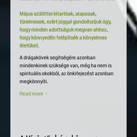
Május szülöttei kitartóak, alaposak,
türelmesek, ezért joggal gondolhatjuk úgy,
hogy minden adottságuk megvan ahhoz,
hogy könnyedén felépítsék a kényelmes
életüket.
A drágakövek segítségére azonban
mindenkinek szüksége van, még ha nem is
spirituális okokból, az önkifejezést azonban
megkönnyíti.
Read more