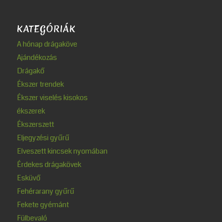
KATEGÓRIÁK
A hónap drágaköve
Ajándékozás
Drágakő
Ékszer trendek
Ékszer viselés kisokos
ékszerek
Ékszerszett
Eljegyzési gyűrű
Elveszett kincsek nyomában
Érdekes drágakövek
Esküvő
Fehérarany gyűrű
Fekete gyémánt
Fülbevaló