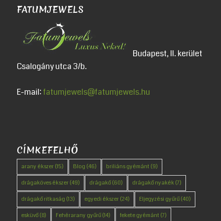
FATUMJEWELS
Budapest, II. kerület
Csalogány utca 3/b.
E-mail:
fatumjewels@fatumjewels.hu
CÍMKEFELHŐ
arany ékszer
(15)
Blog
(46)
briliáns gyémánt
(9)
drágaköves ékszer
(49)
drágakő
(60)
drágakő nyakék
(7)
drágakő ritkaság
(13)
egyedi ékszer
(24)
Eljegyzési gyűrű
(40)
esküvő
(8)
Fehérarany gyűrű
(14)
fekete gyémánt
(7)