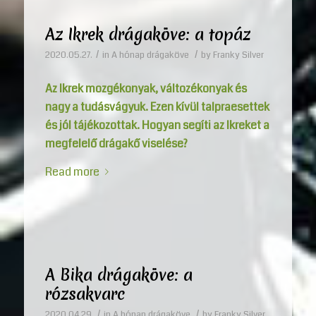
Az Ikrek drágaköve: a topáz
/
/
2020.05.27.
in
A hónap drágaköve
by
Franky Silver
Az Ikrek mozgékonyak, változékonyak és
nagy a tudásvágyuk. Ezen kívül talpraesettek
és jól tájékozottak. Hogyan segíti az Ikreket a
megfelelő drágakő viselése?
Read more
A Bika drágaköve: a
rózsakvarc
/
/
2020.04.29.
in
A hónap drágaköve
by
Franky Silver