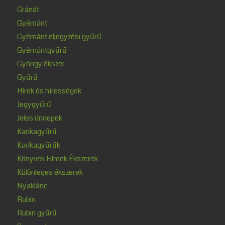
Gránát
Gyémánt
Gyémánt eljegyzési gyűrű
Gyémántgyűrű
Gyöngy ékszer
Gyűrű
Hírek és hírességek
Jegygyűrű
Jeles ünnepek
Karikagyűrű
Karikagyűrűk
Könyvek Filmek Ékszerek
Különleges ékszerek
Nyaklánc
Rubin
Rubin gyűrű