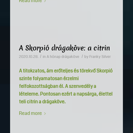
Read more
A Skorpió drágaköve: a citrin
/
/
2020.10.28.
in
A hónap drágaköve
by
Franky Silver
A titokzatos, ám erőteljes és törekvő Skorpió
szinte folyamatosan érzelmi
felfokozottságban él. A szenvedély a
lételeme. Pontosan ezért a napsárga, élettel
teli citrin a drágaköve.
Read more