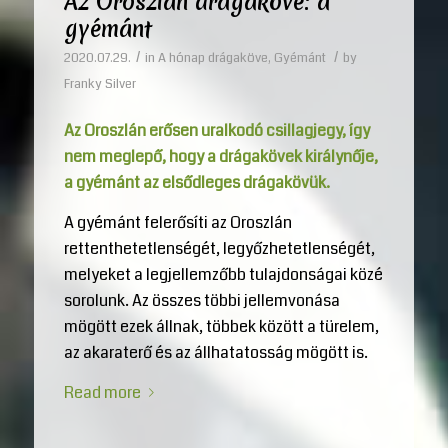
Az Oroszlán drágaköve: a
gyémánt
/
/
2020.07.29.
in
A hónap drágaköve
,
Gyémánt
by
Franky Silver
Az Oroszlán erősen uralkodó csillagjegy, így
nem meglepő, hogy a drágakövek királynője,
a gyémánt az elsődleges drágakövük.
A gyémánt felerősíti az Oroszlán
rettenthetetlenségét, legyőzhetetlenségét,
melyeket a legjellemzőbb tulajdonságai közé
sorolunk. Az összes többi jellemvonása
mögött ezek állnak, többek között a türelem,
az akaraterő és az állhatatosság mögött is.
Read more