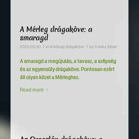
A Mérleg drágaköve: a
smaragd
/
/
2020.09.30.
in
A hónap drágaköve
by
Franky Silver
A smaragd a megújulás, a tavasz, a szépség
és az egyensúly drágaköve. Pontosan ezért
áll olyan közel a Mérleghez.
Read more