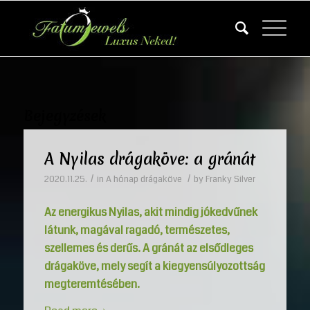
Bejegyzések
A Nyilas drágaköve: a gránát
/
/
2020.11.25.
in
A hónap drágaköve
by
Franky Silver
Az energikus Nyilas, akit mindig jókedvűnek
látunk, magával ragadó, természetes,
szellemes és derűs. A gránát az elsődleges
drágaköve, mely segít a kiegyensúlyozottság
megteremtésében.