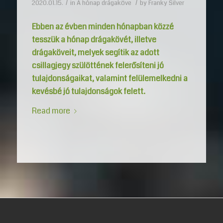
/
/
2020.01.15.
in
A hónap drágaköve
by
Franky Silver
Ebben az évben minden hónapban közzé
tesszük a hónap drágakövét, illetve
drágaköveit, melyek segítik az adott
csillagjegy szülöttének felerősíteni jó
tulajdonságaikat, valamint felülemelkedni a
kevésbé jó tulajdonságok felett.
Read more