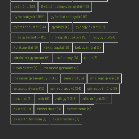
gyémánt
(52)
Gyémánt eljegyzési gyűrű
(45)
Gyémántgyűrű
(55)
gyémánt zafír gyűrű
(9)
gyémánt ékszer
(54)
gyöngy
(6)
gyöngy ékszer
(27)
híres gyémántok
(13)
hónap drágaköve
(9)
Jegygyűrű
(24)
Karikagyűrű
(8)
kék drágakő
(6)
kék gyémánt
(7)
minősített gyémánt
(6)
rozé arany
(6)
rubin
(7)
rubin ékszer
(7)
rózsaszín gyémánt
(11)
rózsaszín gyémántgyűrű
(9)
smaragd
(15)
smaragd gyűrű
(8)
smaragd ékszer
(18)
színes drágakő
(34)
színes gyémánt
(11)
tanzanit
(7)
zafír
(11)
zafír gyűrű
(8)
zöld drágakő
(11)
ékszer
(33)
ékszer divat
(8)
ékszer trend
(9)
ékszer történelem
(7)
ékszer viselés
(17)