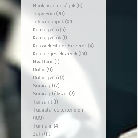
Hírek és hírességek
(5)
Jegygyűrű
(20)
Jeles ünnepek
(12)
Karikagyűrű
(5)
Karikagyűrűk
(1)
Könyvek Filmek Ékszerek
(4)
Különleges ékszerek
(24)
Nyaklánc
(1)
Rubin
(9)
Rubin gyűrű
(1)
Smaragd
(7)
Smaragd ékszer
(2)
Tanzanit
(1)
Tudástár és történelem
(109)
Turmalin
(4)
Zafír
(11)