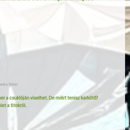
anky Silver
er a csuklóján viselhet. De miért tenisz karkötő?
et a titokról.