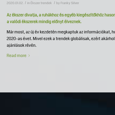
/
/
2020.01.02.
in
Ékszer trendek
by
Franky Silver
Az ékszer divatja, a ruhákhoz és egyéb kiegészítőkhöz hason
a valódi ékszerek mindig előnyt élveznek.
Már most, az új év kezdetén megkaptuk az információkat, h
2020-as évet. Mivel ezek a trendek globálisak, ezért akárhol 
ajánlások révén.
Read more