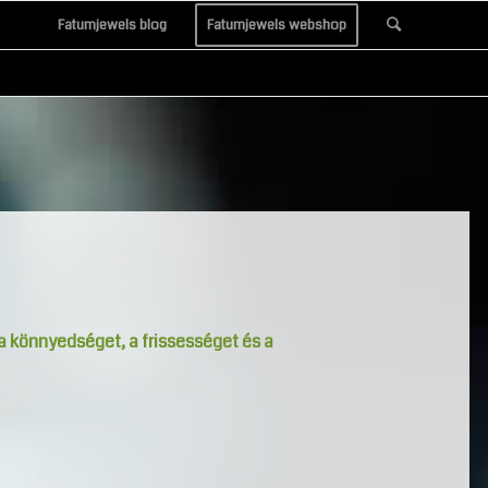
Fatumjewels blog
Fatumjewels webshop
a könnyedséget, a frissességet és a