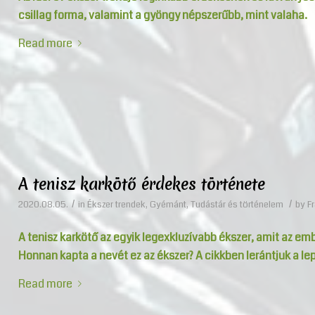
csillag forma, valamint a gyöngy népszerűbb, mint valaha.
Read more
A tenisz karkötő érdekes története
/
/
2020.08.05.
in
Ékszer trendek
,
Gyémánt
,
Tudástár és történelem
by
Fr
A tenisz karkötő az egyik legexkluzívabb ékszer, amit az emb
Honnan kapta a nevét ez az ékszer? A cikkben lerántjuk a lepl
Read more