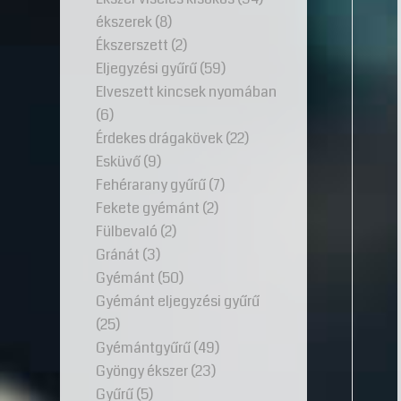
ékszerek
(8)
Ékszerszett
(2)
Eljegyzési gyűrű
(59)
Elveszett kincsek nyomában
(6)
Érdekes drágakövek
(22)
Esküvő
(9)
Fehérarany gyűrű
(7)
Fekete gyémánt
(2)
Fülbevaló
(2)
Gránát
(3)
Gyémánt
(50)
Gyémánt eljegyzési gyűrű
(25)
Gyémántgyűrű
(49)
Gyöngy ékszer
(23)
Gyűrű
(5)