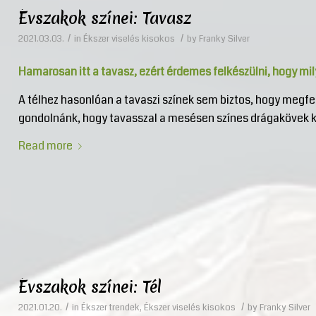
Évszakok színei: Tavasz
/
/
2021.03.03.
in
Ékszer viselés kisokos
by
Franky Silver
Hamarosan itt a tavasz, ezért érdemes felkészülni, hogy mil
A télhez hasonlóan a tavaszi színek sem biztos, hogy megfe
gondolnánk, hogy tavasszal a mesésen színes drágakövek k
Read more
Évszakok színei: Tél
/
/
2021.01.20.
in
Ékszer trendek
,
Ékszer viselés kisokos
by
Franky Silver