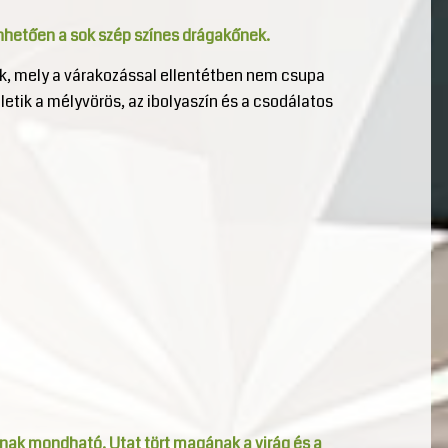
önhetően a sok szép színes drágakőnek.
ük, mely a várakozással ellentétben nem csupa
illetik a mélyvörös, az ibolyaszín és a csodálatos
snak mondható. Utat tört magának a virág és a