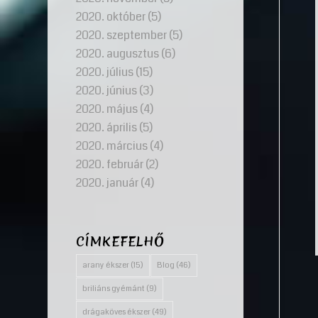
2020. október
(5)
2020. szeptember
(5)
2020. augusztus
(6)
2020. július
(15)
2020. június
(3)
2020. május
(4)
2020. április
(5)
2020. március
(4)
2020. február
(2)
2020. január
(4)
CÍMKEFELHŐ
arany ékszer
(15)
Blog
(46)
briliáns gyémánt
(9)
drágaköves ékszer
(49)