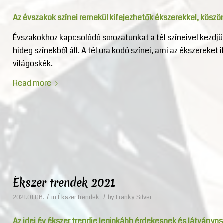
Az évszakok színei remekül kifejezhetők ékszerekkel, kösz
Évszakokhoz kapcsolódó sorozatunkat a tél színeivel kezdj
hideg színekből áll. A tél uralkodó színei, ami az ékszereket 
világoskék.
Read more
Ékszer trendek 2021
/
/
2021.01.06.
in
Ékszer trendek
by
Franky Silver
Az idei év ékszer trendje leginkább érdekesnek és látványo