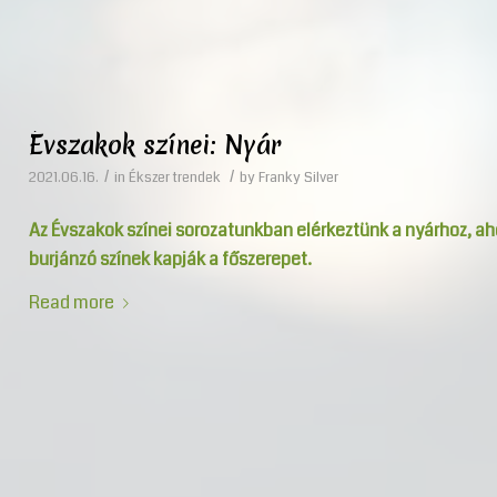
Évszakok színei: Nyár
/
/
2021.06.16.
in
Ékszer trendek
by
Franky Silver
Az Évszakok színei sorozatunkban elérkeztünk a nyárhoz, a
burjánzó színek kapják a főszerepet.
Read more