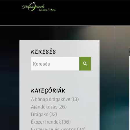
KERESÉS
KATEGÓRIÁK
A hónap drágaköve
(13)
Ajándékozás
(26)
Drágakő
(22)
Ékszer trendek
(36)
Ékszer viselés kisokos
(34)