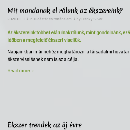
Mit mondanak el rólunk az ékszereink?
/
/
2020.03.11.
in
Tudástár és történelem
by
Franky Silver
Az ékszereink többet elárulnak rólunk, mint gondolnánk, ez
időben a megfelelő ékszert viseljük.
Napjainkban már nehéz meghatározni a társadalmi hovatarto
ékszerviselésnek nem is ez a célja.
Read more
Ékszer trendek az új évre