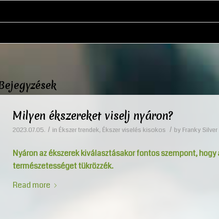
Bejegyzések
Milyen ékszereket viselj nyáron?
/
/
2023.07.05.
in
Ékszer trendek
,
Ékszer viselés kisokos
by
Franky Silver
Nyáron az ékszerek kiválasztásakor fontos szempont, hogy 
természetességet tükrözzék.
Read more