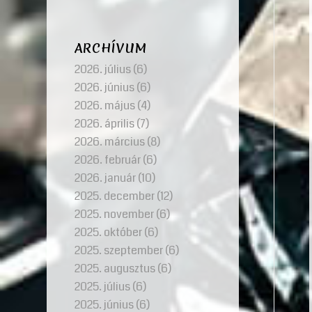
ARCHÍVUM
2026. július
(6)
2026. június
(6)
2026. május
(4)
2026. április
(7)
2026. március
(8)
2026. február
(6)
2026. január
(10)
2025. december
(12)
2025. november
(6)
2025. október
(6)
2025. szeptember
(6)
2025. augusztus
(6)
2025. július
(6)
2025. június
(6)