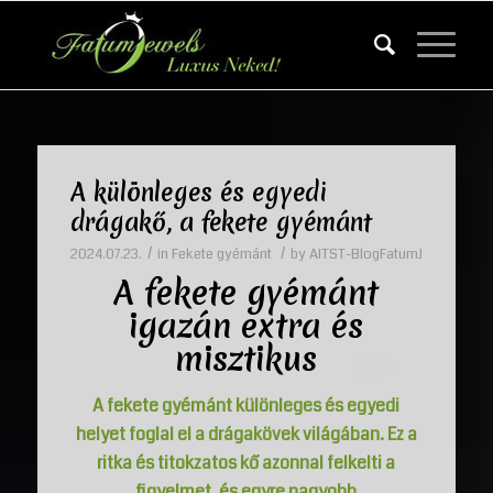
A különleges és egyedi
drágakő, a fekete gyémánt
/
/
2024.07.23.
in
Fekete gyémánt
by
AITST-BlogFatumJ
A fekete gyémánt
igazán extra és
misztikus
A fekete gyémánt különleges és egyedi
helyet foglal el a drágakövek világában. Ez a
ritka és titokzatos kő azonnal felkelti a
figyelmet, és egyre nagyobb