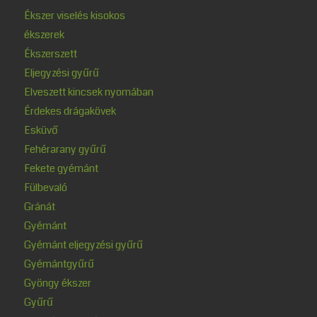
Ékszer viselés kisokos
ékszerek
Ékszerszett
Eljegyzési gyűrű
Elveszett kincsek nyomában
Érdekes drágakövek
Esküvő
Fehérarany gyűrű
Fekete gyémánt
Fülbevaló
Gránát
Gyémánt
Gyémánt eljegyzési gyűrű
Gyémántgyűrű
Gyöngy ékszer
Gyűrű