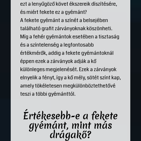
ezt a lenyűgöző követ ékszereik díszítésére,
és miért fekete ez a gyémánt?
A fekete gyémánt a színét a belsejében
található grafit zárványoknak köszönheti.
Míg a fehér gyémántok esetében a tisztaság
és a színtelenség a legfontosabb
értékmérők, addig a fekete gyémántoknál
éppen ezek a zárványok adják a kő
különleges megjelenését. Ezek a zárványok
elnyelik a fényt, így a kő mély, sötét színt kap,
amely tökéletesen megkülönböztethetővé
teszi a többi gyémánttól.
Értékesebb-e a fekete
gyémánt, mint más
drágakő?