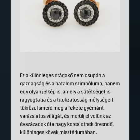
Ez a különleges drágakő nem csupán a
gazdagság és a hatalom szimbóluma, hanem
egy olyan jelkép is, amely a sötétséget is
ragyogtatja és a titokzatosság mélységeit
tükrözi. Ismerd meg a fekete gyémánt
varázslatos világát, és merülj el velünk az
évszázadok óta nagy keresletnek örvendő,
különleges kövek misztériumában.