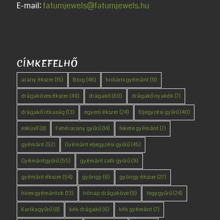
E-mail:
fatumjewels@fatumjewels.hu
CÍMKEFELHŐ
arany ékszer
(15)
Blog
(46)
briliáns gyémánt
(9)
drágaköves ékszer
(49)
drágakő
(60)
drágakő nyakék
(7)
drágakő ritkaság
(13)
egyedi ékszer
(24)
Eljegyzési gyűrű
(40)
esküvő
(8)
Fehérarany gyűrű
(14)
fekete gyémánt
(7)
gyémánt
(52)
Gyémánt eljegyzési gyűrű
(45)
Gyémántgyűrű
(55)
gyémánt zafír gyűrű
(9)
gyémánt ékszer
(54)
gyöngy
(6)
gyöngy ékszer
(27)
híres gyémántok
(13)
hónap drágaköve
(9)
Jegygyűrű
(24)
Karikagyűrű
(8)
kék drágakő
(6)
kék gyémánt
(7)