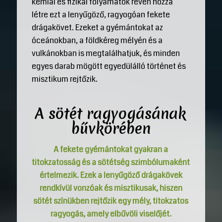
kémiai és fizikai folyamatok révén hozza
létre ezt a lenyűgöző, ragyogóan fekete
drágakövet. Ezeket a gyémántokat az
óceánokban, a földkéreg mélyén és a
vulkánokban is megtalálhatjuk, és minden
egyes darab mögött egyedülálló történet és
misztikum rejtőzik.
A sötét ragyogásának
bűvkörében
A fekete gyémántokat gyakran a
titokzatosság és a sötétség szimbólumaként
értelmezik. Ezek a lenyűgöző drágakövek
rendkívül vonzóak és misztikusak, hiszen
sötét színükben rejtőzik egy mély, titokzatos
ragyogás, amely elbűvöli viselőjét.