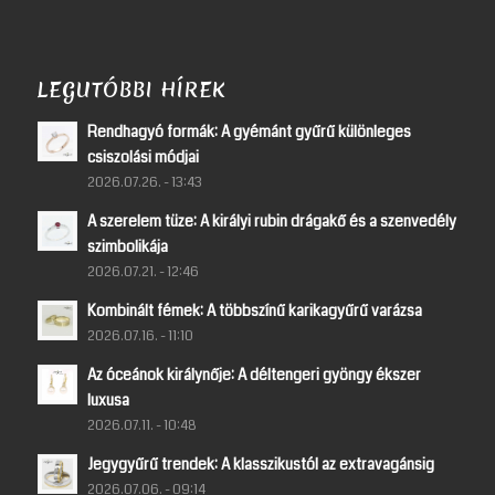
LEGUTÓBBI HÍREK
Rendhagyó formák: A gyémánt gyűrű különleges
csiszolási módjai
2026.07.26. - 13:43
A szerelem tüze: A királyi rubin drágakő és a szenvedély
szimbolikája
2026.07.21. - 12:46
Kombinált fémek: A többszínű karikagyűrű varázsa
2026.07.16. - 11:10
Az óceánok királynője: A déltengeri gyöngy ékszer
luxusa
2026.07.11. - 10:48
Jegygyűrű trendek: A klasszikustól az extravagánsig
2026.07.06. - 09:14