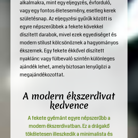
alkalmakra, mint egy eljegyzés, évforduló,
vagy egy fontos életesemény, esetleg kerek
születésnap. Az eljegyzési gyűrűk között is
egyre népszerűbbek a fekete kövekkel
díszített darabok, mivel ezek egyediséget és
modern stílust kölcsönöznek a hagyományos
ékszernek. Egy fekete ékkővel díszített
nyaklánc vagy fülbevaló szintén különleges
ajándék lehet, amely biztosan lenyűgözi a
megajándékozottat.
A modern ékszerdivat
kedvence
A fekete gyémánt egyre népszerűbb a
modern ékszerdivatban. Ez a drágakő
tökéletesen illeszkedik a minimalista és