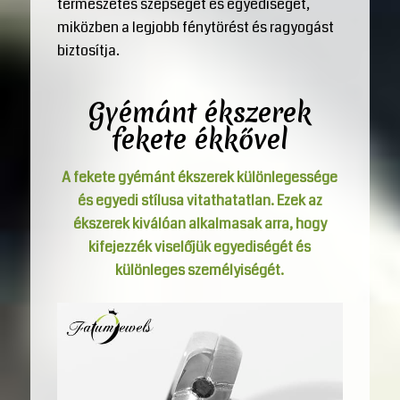
természetes szépségét és egyediségét,
miközben a legjobb fénytörést és ragyogást
biztosítja.
Gyémánt ékszerek
fekete ékkővel
A fekete gyémánt ékszerek különlegessége
és egyedi stílusa vitathatatlan. Ezek az
ékszerek kiválóan alkalmasak arra, hogy
kifejezzék viselőjük egyediségét és
különleges személyiségét.