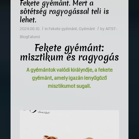
Fekete gyémánt. Mert a
sötétség ragyogással teli is
lehet.
/
/
2024.06.10.
in
Fekete gyémánt
,
Gyémánt
by
AITST-
BlogFatumJ
Fekete gyémánt:
misztikum és ragyogás
A gyémántok valódi királynője, a fekete
gyémánt, amely igazán lenyűgöző
misztikumot sugall.