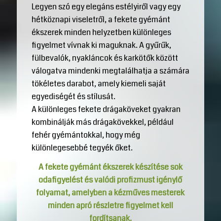
Legyen szó egy elegáns estélyiről vagy egy
hétköznapi viseletről, a fekete gyémánt
ékszerek minden helyzetben különleges
figyelmet vívnak ki maguknak. A gyűrűk,
fülbevalók, nyakláncok és karkötők között
válogatva mindenki megtalálhatja a számára
tökéletes darabot, amely kiemeli saját
egyediségét és stílusát.
A különleges fekete drágaköveket gyakran
kombinálják más drágakövekkel, például
fehér gyémántokkal, hogy még
különlegesebbé tegyék őket.
A fekete gyémánt ékszerek készítése sok
odafigyelést és valódi profizmust igénylő
folyamat, amelyben a kézműves mesterek
minden apró részletre figyelmet kell
fordítsanak.