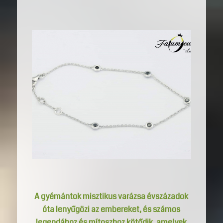
A gyémántok misztikus varázsa évszázadok
óta lenyűgözi az embereket, és számos
legendához és mítoszhoz kötődik, amelyek