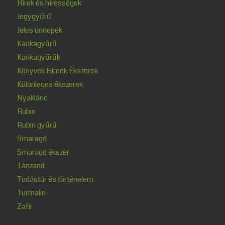
Hírek és hírességek
Jegygyűrű
Jeles ünnepek
Karikagyűrű
Karikagyűrűk
Könyvek Filmek Ékszerek
Különleges ékszerek
Nyaklánc
Rubin
Rubin gyűrű
Smaragd
Smaragd ékszer
Tanzanit
Tudástár és történelem
Turmalin
Zafír