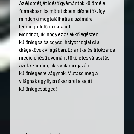
Az éj sötétjét idéző gyémántok különféle
formákban és méretekben elérhetők, így
mindenki megtalálhatja a számára
legmegfelelőbb darabot.
Mondhatjuk, hogy ez az ékkő egészen
különleges és egyedi helyet foglal el a
drágakövek világában. Ez a ritka és titokzatos
megjelenésű gyémánt tökéletes választás
azok számára, akik valami igazán
különlegesre vágynak. Mutasd meg a
világnak egy ilyen ékszerrel a saját
különlegességed!