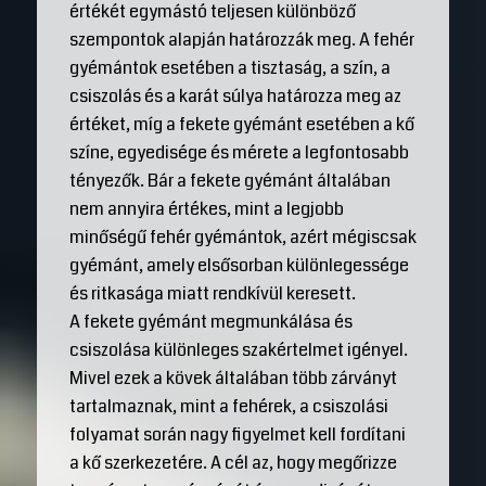
értékét egymástó teljesen különböző
szempontok alapján határozzák meg. A fehér
gyémántok esetében a tisztaság, a szín, a
csiszolás és a karát súlya határozza meg az
értéket, míg a fekete gyémánt esetében a kő
színe, egyedisége és mérete a legfontosabb
tényezők. Bár a fekete gyémánt általában
nem annyira értékes, mint a legjobb
minőségű fehér gyémántok, azért mégiscsak
gyémánt, amely elsősorban különlegessége
és ritkasága miatt rendkívül keresett.
A fekete gyémánt megmunkálása és
csiszolása különleges szakértelmet igényel.
Mivel ezek a kövek általában több zárványt
tartalmaznak, mint a fehérek, a csiszolási
folyamat során nagy figyelmet kell fordítani
a kő szerkezetére. A cél az, hogy megőrizze