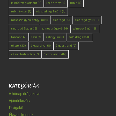
minősített gyémánt
(6)
rozé arany
(6)
rubin
(7)
rubin ékszer
(7)
rózsaszín gyémánt
(11)
rózsaszín gyémántgyűrű
(9)
smaragd
(15)
smaragd gyűrű
(8)
smaragd ékszer
(18)
színes drágakő
(34)
színes gyémánt
(11)
tanzanit
(7)
zafír
(11)
zafír gyűrű
(8)
zöld drágakő
(11)
ékszer
(33)
ékszer divat
(8)
ékszer trend
(9)
ékszer történelem
(7)
ékszer viselés
(17)
KATEGÓRIÁK
A hónap drágaköve
Ajándékozás
Drágakő
Ékszer trendek