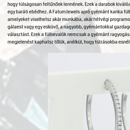
hogy túlságosan feltűnőek lennének. Ezek a darabok kiváló
egy baráti ebédhez. A FatumJewels apró gyémánt karika fülb
amelyeket viselhetsz akár munkába, akár hétvégi programo
gálaest vagy egy esküvő, a nagyobb, gyémántokkal gazdagon 
választást. Ezek a fülbevalók nemcsak a gyémánt ragyogás
megjelenést kaphatsz tőlük, anélkül, hogy túlzásokba esnél