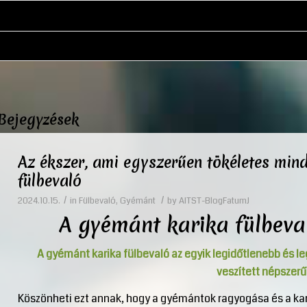
Bejegyzések
Az ékszer, ami egyszerűen tökéletes min
fülbevaló
/
/
2024.10.15.
in
Fülbevaló
,
Gyémánt
by
AITST-BlogFatumJ
A gyémánt karika fülbeva
A gyémánt karika fülbevaló az egyik legidőtlenebb és l
veszített népszer
Köszönheti ezt annak, hogy a gyémántok ragyogása és a ka