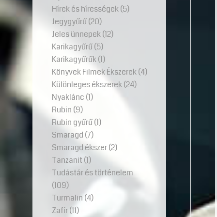
Hírek és hírességek
(5)
Jegygyűrű
(20)
Jeles ünnepek
(12)
Karikagyűrű
(5)
Karikagyűrűk
(1)
Könyvek Filmek Ékszerek
(4)
Különleges ékszerek
(24)
Nyaklánc
(1)
Rubin
(9)
Rubin gyűrű
(1)
Smaragd
(7)
Smaragd ékszer
(2)
Tanzanit
(1)
Tudástár és történelem
(109)
Turmalin
(4)
Zafír
(11)