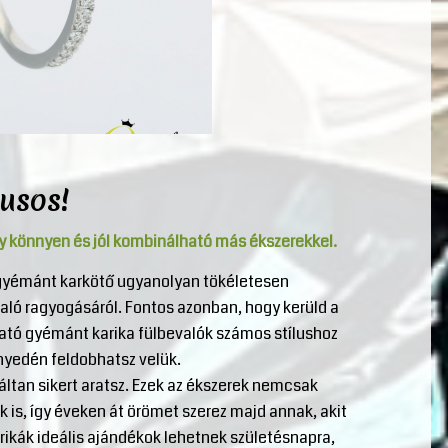
lusos!
y könnyen és jól kombinálható más ékszerekkel.
 gyémánt karkötő ugyanolyan tökéletesen
való ragyogásáról. Fontos azonban, hogy kerüld a
ható gyémánt karika fülbevalók számos stílushoz
nyedén feldobhatsz velük.
táltan sikert aratsz. Ezek az ékszerek nemcsak
is, így éveken át örömet szerez majd annak, akit
ikák ideális ajándékok lehetnek születésnapra,