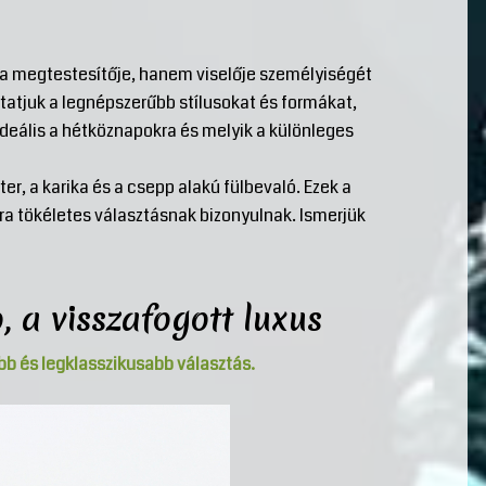
a megtestesítője, hanem viselője személyiségét
utatjuk a legnépszerűbb stílusokat és formákat,
ideális a hétköznapokra és melyik a különleges
ter, a karika és a csepp alakú fülbevaló. Ezek a
ra tökéletes választásnak bizonyulnak. Ismerjük
, a visszafogott luxus
bb és legklasszikusabb választás.