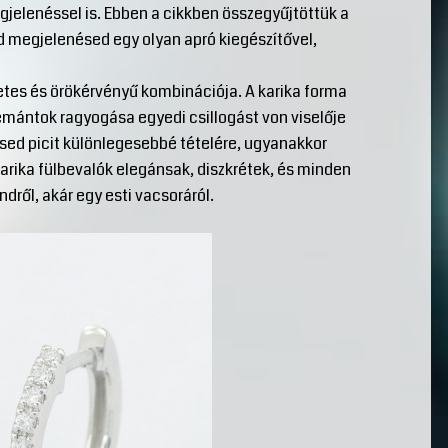
gjelenéssel is. Ebben a cikkben összegyűjtöttük a
d megjelenésed egy olyan apró kiegészítővel,
etes és örökérvényű kombinációja. A karika forma
yémántok ragyogása egyedi csillogást von viselője
sed picit különlegesebbé tételére, ugyanakkor
arika fülbevalók elegánsak, diszkrétek, és minden
dről, akár egy esti vacsoráról.