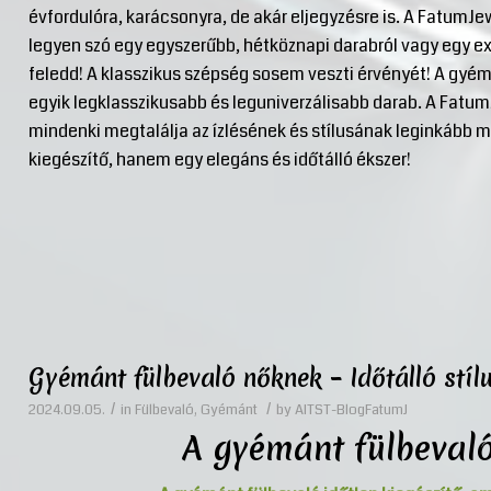
évfordulóra, karácsonyra, de akár eljegyzésre is. A FatumJe
legyen szó egy egyszerűbb, hétköznapi darabról vagy egy e
feledd! A klasszikus szépség sosem veszti érvényét! A gyém
egyik legklasszikusabb és leguniverzálisabb darab. A Fatum
mindenki megtalálja az ízlésének és stílusának leginkább 
kiegészítő, hanem egy elegáns és időtálló ékszer!
Gyémánt fülbevaló nőknek – Időtálló stíl
/
/
2024.09.05.
in
Fülbevaló
,
Gyémánt
by
AITST-BlogFatumJ
A gyémánt fülbevaló