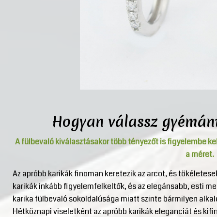
Hogyan válassz gyémánt
A fülbevaló kiválasztásakor több tényezőt is figyelembe ke
a méret.
Az apróbb karikák finoman keretezik az arcot, és tökéletes
karikák inkább figyelemfelkeltők, és az elegánsabb, esti 
karika fülbevaló sokoldalúsága miatt szinte bármilyen alka
Hétköznapi viseletként az apróbb karikák eleganciát és ki