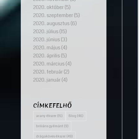
2020. október
(5)
2020. szeptember
(5)
2020. augusztus
(6)
2020. július
(15)
2020. június
(3)
2020. május
(4)
2020. április
(5)
2020. március
(4)
2020. február
(2)
2020. január
(4)
CÍMKEFELHŐ
arany ékszer
(15)
Blog
(46)
briliáns gyémánt
(9)
drágaköves ékszer
(49)