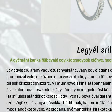
Legyél stí
A gyémánt karika fülbevaló egyik legnagyobb előnye, hog
Egy egyszerű arany vagy ezüst nyaklánc, vagy egy elegáns
harmonizál vele, miközben nem veszi el a figyelmet a fülbe
túl sok ékszert egyszerre. A FatumJewels kínálatában talál
és alkalomhoz illeszkednek, így bármilyen megjelenést kön
Ha stílusos ajándékot keresel, egy ilyen fülbevalóval garan
szépségükkel és ragyogásukkal hódítanak, hanem időtállóak 
megajándékozol vele. Az elegáns, gyémántokkal kirakott kar