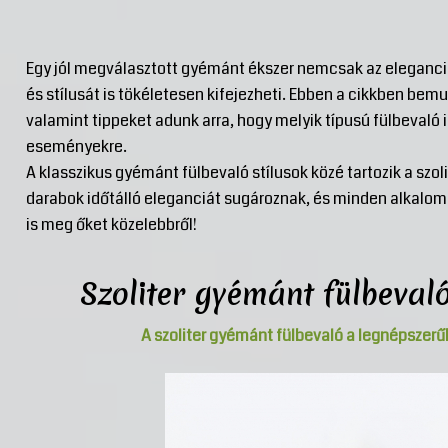
Egy jól megválasztott gyémánt ékszer nemcsak az eleganci
és stílusát is tökéletesen kifejezheti. Ebben a cikkben bem
valamint tippeket adunk arra, hogy melyik típusú fülbevaló 
eseményekre.
A klasszikus gyémánt fülbevaló stílusok közé tartozik a szoli
darabok időtálló eleganciát sugároznak, és minden alkalom
is meg őket közelebbről!
Szoliter gyémánt fülbevaló
A szoliter gyémánt fülbevaló a legnépszerű