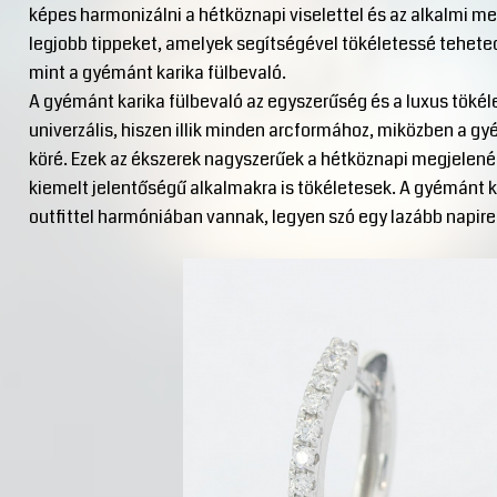
képes harmonizálni a hétköznapi viselettel és az alkalmi me
legjobb tippeket, amelyek segítségével tökéletessé tehete
mint a gyémánt karika fülbevaló.
A gyémánt karika fülbevaló az egyszerűség és a luxus tökél
univerzális, hiszen illik minden arcformához, miközben a g
köré. Ezek az ékszerek nagyszerűek a hétköznapi megjelené
kiemelt jelentőségű alkalmakra is tökéletesek. A gyémánt k
outfittel harmóniában vannak, legyen szó egy lazább napiren