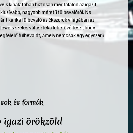
wels kínálatában biztosan megtalálod az igazit,
xkluzívabb, nagyobb méretű fülbevalóról. Ne
ánt karika fülbevaló az ékszerek világában az
Jewels széles választéka lehetővé teszi, hogy
megfelelő fülbevalót, amely nemcsak egy egyszerű
usok és formák
 igazi örökzöld