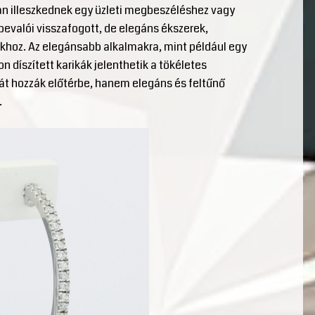
an illeszkednek egy üzleti megbeszéléshez vagy
evalói visszafogott, de elegáns ékszerek,
khoz. Az elegánsabb alkalmakra, mint például egy
díszített karikák jelenthetik a tökéletes
át hozzák előtérbe, hanem elegáns és feltűnő
.