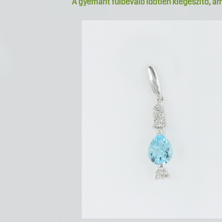
A gyémánt fülbevaló időtlen kiegészítő, a