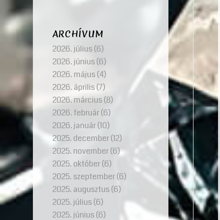
ARCHÍVUM
2026. július
(6)
2026. június
(6)
2026. május
(4)
2026. április
(7)
2026. március
(8)
2026. február
(6)
2026. január
(10)
2025. december
(12)
2025. november
(6)
2025. október
(6)
2025. szeptember
(6)
2025. augusztus
(6)
2025. július
(6)
2025. június
(6)