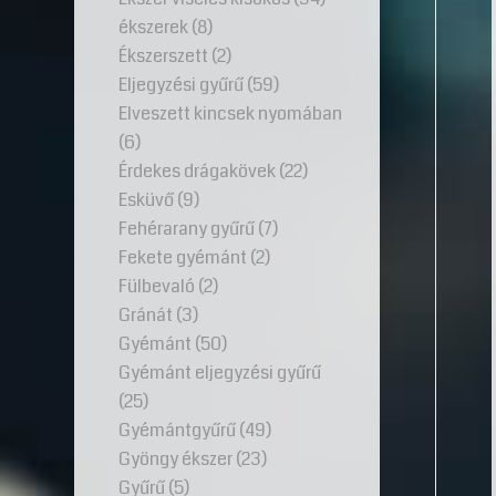
ékszerek
(8)
Ékszerszett
(2)
Eljegyzési gyűrű
(59)
Elveszett kincsek nyomában
(6)
Érdekes drágakövek
(22)
Esküvő
(9)
Fehérarany gyűrű
(7)
Fekete gyémánt
(2)
Fülbevaló
(2)
Gránát
(3)
Gyémánt
(50)
Gyémánt eljegyzési gyűrű
(25)
Gyémántgyűrű
(49)
Gyöngy ékszer
(23)
Gyűrű
(5)