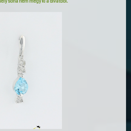
mely soha nem megy ki a divatból.