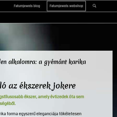
Fatumjewels blog
Fatumjewels webshop
den alkalomra: a gyémánt karika
ló az ékszerek jokere
egstílusosabb ékszer, amely évtizedek óta sem
űségéből.
rika forma egyszerű eleganciája tökéletesen