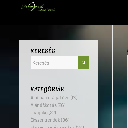
KERESÉS
KATEGÓRIÁK
A hónap drágaköve
(13)
Ajándékozás
(26)
Drágakő
(22)
Ékszer trendek
(36)
Ékszer viselés kisokos
(34)