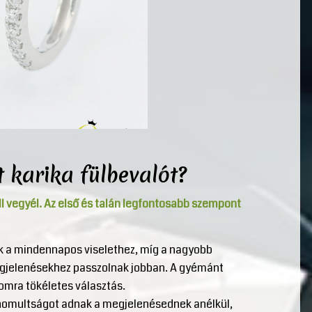
 karika fülbevalót?
ll vegyél. Az első és talán legfontosabb szempont
ek a mindennapos viselethez, míg a nagyobb
megjelenésekhez passzolnak jobban. A gyémánt
lomra tökéletes választás.
finomultságot adnak a megjelenésednek anélkül,