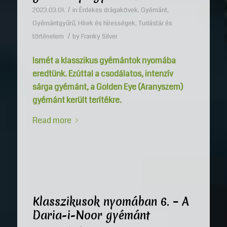
/
2023.03.01.
in
Érdekes drágakövek
,
Gyémánt
,
Gyémántgyűrű
,
Hírek és hírességek
,
Tudástár és
/
történelem
by
Franky Silver
Ismét a klasszikus gyémántok nyomába
eredtünk. Ezúttal a csodálatos, intenzív
sárga gyémánt, a Golden Eye (Aranyszem)
gyémánt került terítékre.
Read more
Klasszikusok nyomában 6. – A
Daria-i-Noor gyémánt