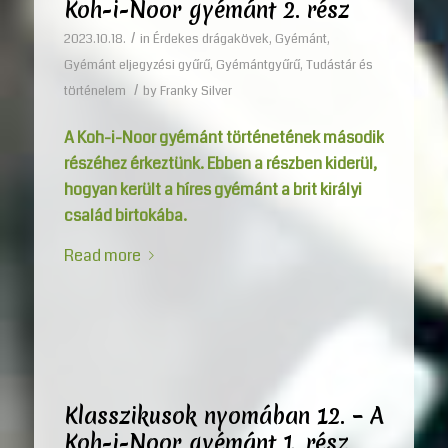
Koh-i-Noor gyémánt 2. rész
/
2023.10.18.
in
Érdekes drágakövek
,
Gyémánt
,
Gyémánt eljegyzési gyűrű
,
Gyémántgyűrű
,
Tudástár és
/
történelem
by
Franky Silver
A Koh-i-Noor gyémánt történetének második
részéhez érkeztünk. Ebben a részben kiderül,
hogyan került a híres gyémánt a brit királyi
család birtokába.
Read more
Klasszikusok nyomában 12. – A
Koh-i-Noor gyémánt 1. rész