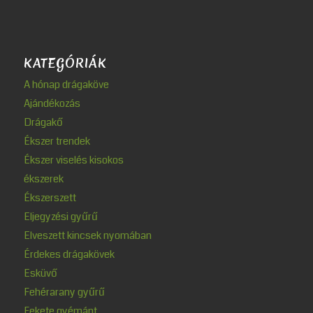
KATEGÓRIÁK
A hónap drágaköve
Ajándékozás
Drágakő
Ékszer trendek
Ékszer viselés kisokos
ékszerek
Ékszerszett
Eljegyzési gyűrű
Elveszett kincsek nyomában
Érdekes drágakövek
Esküvő
Fehérarany gyűrű
Fekete gyémánt