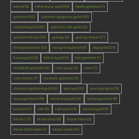
esküvő
(8)
Fehérarany gyűrű
(14)
fekete gyémánt
(7)
gyémánt
(52)
Gyémánt eljegyzési gyűrű
(45)
Gyémántgyűrű
(55)
gyémánt zafír gyűrű
(9)
gyémánt ékszer
(54)
gyöngy
(6)
gyöngy ékszer
(27)
híres gyémántok
(13)
hónap drágaköve
(9)
Jegygyűrű
(24)
Karikagyűrű
(8)
kék drágakő
(6)
kék gyémánt
(7)
minősített gyémánt
(6)
rozé arany
(6)
rubin
(7)
rubin ékszer
(7)
rózsaszín gyémánt
(11)
rózsaszín gyémántgyűrű
(9)
smaragd
(15)
smaragd gyűrű
(8)
smaragd ékszer
(18)
színes drágakő
(34)
színes gyémánt
(11)
tanzanit
(7)
zafír
(11)
zafír gyűrű
(8)
zöld drágakő
(11)
ékszer
(33)
ékszer divat
(8)
ékszer trend
(9)
ékszer történelem
(7)
ékszer viselés
(17)