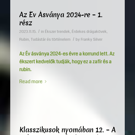
Az Év Ásványa 2024-re – 1.
rész
/
2023.11.15.
in
Ékszer trendek
,
Érdekes drágakövek
,
/
Rubin
,
Tudástár és történelem
by
Franky Silver
Az Év ásványa 2024-es évre a korrund lett. Az
ékszert kedvelők tudják, hogy ez a zafír és a
rubin.
Read more
Klasszikusok nyomában 12. – A