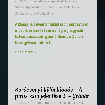
/
2023.02.01.
in
Érdekes drágakövek
,
Gyémánt
,
Gyémántgyűrű
,
Hírek és hírességek
,
Tudástár és
/
történelem
by
Franky Silver
A klasszikus gyémántokról szóló sorozatunk
most következő része a világ legnagyobb
halvány rózsaszín gyémántjáról, a Daria-i-
Noor gyémántról szól.
Read more
Karácsonyi különkiadás – A
piros szín jelentése 1. – Gránát
/
2022.12.07.
in
Ékszer trendek
,
Érdekes drágakövek
,