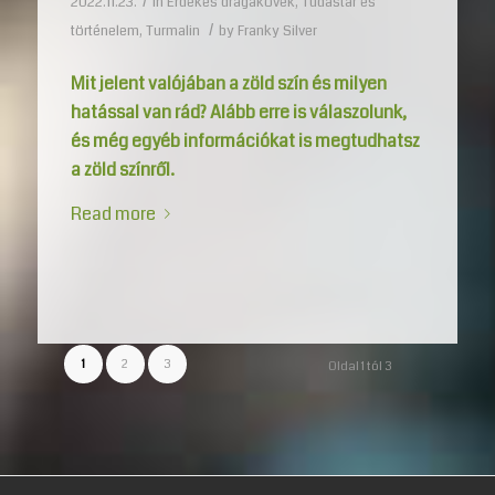
/
2022.11.23.
in
Érdekes drágakövek
,
Tudástár és
/
történelem
,
Turmalin
by
Franky Silver
Mit jelent valójában a zöld szín és milyen
hatással van rád? Alább erre is válaszolunk,
és még egyéb információkat is megtudhatsz
a zöld színről.
Read more
1
2
3
Oldal 1 tól 3