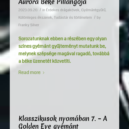
Aurora Béke Pillangója
/
2023.09.20.
in
Érdekes drágakövek
,
Gyémántgyűrű
,
/
Különleges ékszerek
,
Tudástár és történelem
by
Franky Silver
Sorozatunknak ebben a részében egy olyan
színes gyémánt gyűjteményt mutatunk be,
melynek szépsége magával ragadó, továbbá
a béke üzenetét közvetíti.
Read more
Klasszikusok nyomában 7. – A
Golden Eye gyémánt