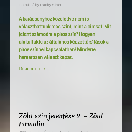
/
Gránát
by
Franky Silver
A karácsonyhoz közeledve nem is
választhattunk más színt, mint a pirosat. Mit
jelent számodra a piros szín? Hogyan
alakultak ki az általános képzettársítások a
piros színnel kapcsolatban? Minderre
hamarosan választ kapsz.
Read more
Zöld szín jelentése 2. – Zöld
turmalin