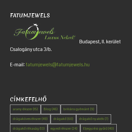
FATUMJEWELS
Budapest, II. kerület
Csalogány utca 3/b.
E-mail:
fatumjewels@fatumjewels.hu
CÍMKEFELHŐ
arany ékszer
(15)
Blog
(46)
briliáns gyémánt
(9)
drágaköves ékszer
(49)
drágakő
(60)
drágakő nyakék
(7)
drágakő ritkaság
(13)
egyedi ékszer
(24)
Eljegyzési gyűrű
(40)