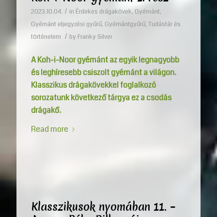
/
2023.10.04.
in
Érdekes drágakövek
,
Gyémánt
,
Gyémánt eljegyzési gyűrű
,
Gyémántgyűrű
,
Tudástár és
/
történelem
by
Franky Silver
A Koh-i-Noor gyémánt az egyik legnagyobb
és leghíresebb csiszolt gyémánt a világon.
Klasszikus drágakövekkel foglalkozó
sorozatunk következő tárgya ez a csodás
drágakő.
Read more
Klasszikusok nyomában 11. –