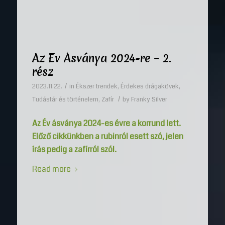
Az Év Ásványa 2024-re – 2.
rész
/
2023.11.22.
in
Ékszer trendek
,
Érdekes drágakövek
,
/
Tudástár és történelem
,
Zafír
by
Franky Silver
Az Év ásványa 2024-es évre a korrund lett.
Előző cikkünkben a rubinról esett szó, jelen
írás pedig a zafírról szól.
Read more