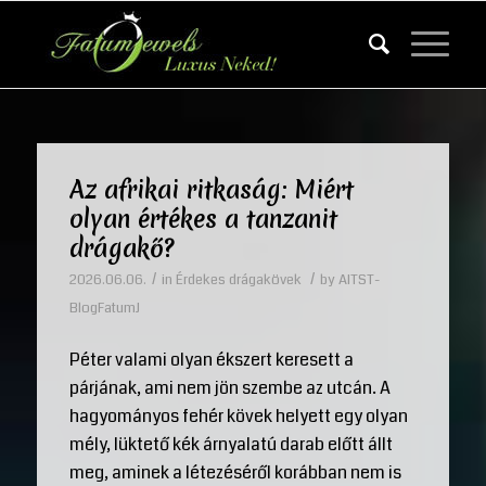
Az afrikai ritkaság: Miért
olyan értékes a tanzanit
drágakő?
/
/
2026.06.06.
in
Érdekes drágakövek
by
AITST-
BlogFatumJ
Péter valami olyan ékszert keresett a
párjának, ami nem jön szembe az utcán. A
hagyományos fehér kövek helyett egy olyan
mély, lüktető kék árnyalatú darab előtt állt
meg, aminek a létezéséről korábban nem is