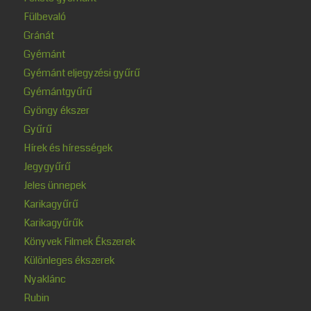
Fülbevaló
Gránát
Gyémánt
Gyémánt eljegyzési gyűrű
Gyémántgyűrű
Gyöngy ékszer
Gyűrű
Hírek és hírességek
Jegygyűrű
Jeles ünnepek
Karikagyűrű
Karikagyűrűk
Könyvek Filmek Ékszerek
Különleges ékszerek
Nyaklánc
Rubin