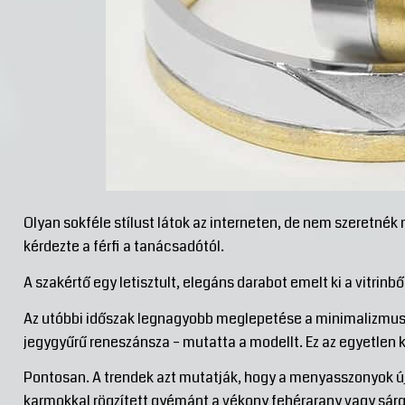
Olyan sokféle stílust látok az interneten, de nem szeretnék 
kérdezte a férfi a tanácsadótól.
A szakértő egy letisztult, elegáns darabot emelt ki a vitrinből
Az utóbbi időszak legnagyobb meglepetése a minimalizmus vi
jegygyűrű reneszánsza – mutatta a modellt. Ez az egyetlen kőv
Pontosan. A trendek azt mutatják, hogy a menyasszonyok újra
karmokkal rögzített gyémánt a vékony fehérarany vagy sárg