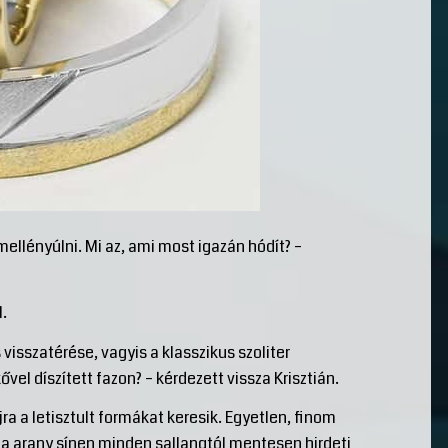
mellényúlni. Mi az, ami most igazán hódít? –
.
sszatérése, vagyis a klasszikus szoliter
el díszített fazon? – kérdezett vissza Krisztián.
 a letisztult formákat keresik. Egyetlen, finom
a arany sínen minden sallangtól mentesen hirdeti