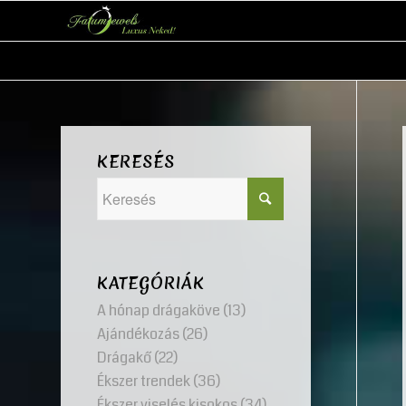
KERESÉS
KATEGÓRIÁK
A hónap drágaköve
(13)
Ajándékozás
(26)
Drágakő
(22)
Ékszer trendek
(36)
Ékszer viselés kisokos
(34)