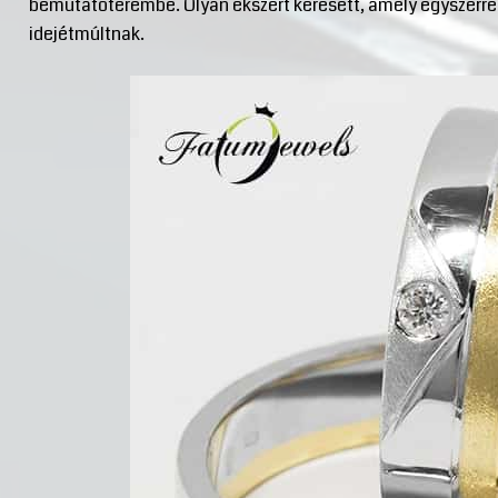
bemutatóterembe. Olyan ékszert keresett, amely egyszerr
idejétmúltnak.