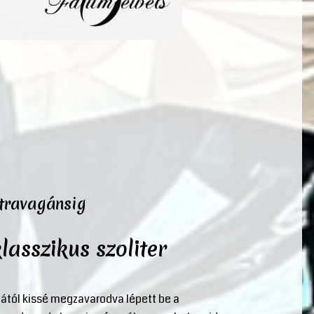
xtravagánsig
lasszikus szoliter
atától kissé megzavarodva lépett be a