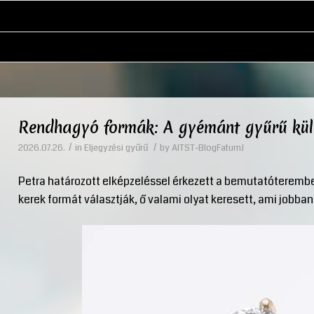
Rendhagyó formák: A gyémánt gyűrű külö
/
/
2026.07.26.
in
Eljegyzési gyűrű
by
AITST-BlogFatumJ
Petra határozott elképzeléssel érkezett a bemutatóteremb
kerek formát választják, ő valami olyat keresett, ami jobban