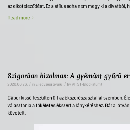
az elköteleződést. Ez a stílus soha nem megy ki a divatból, h
Read more
Szigorúan bizalmas: A gyémánt gyűrű ere
/
/
2026.06.26.
in
Eljegyzési gyűrű
by
AITST-BlogFatumJ
Gábor kissé feszülten ült az ékszerészasztallal szemben. Éle
választania a tökéletes ékszert a lánykéréshez. Bár a látván
követelt.