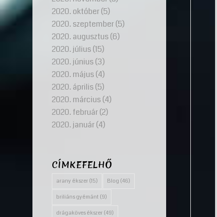
2020. október
(5)
2020. szeptember
(5)
2020. augusztus
(6)
2020. július
(15)
2020. június
(3)
2020. május
(4)
2020. április
(5)
2020. március
(4)
2020. február
(2)
2020. január
(4)
CÍMKEFELHŐ
arany ékszer
(15)
Blog
(46)
briliáns gyémánt
(9)
drágaköves ékszer
(49)