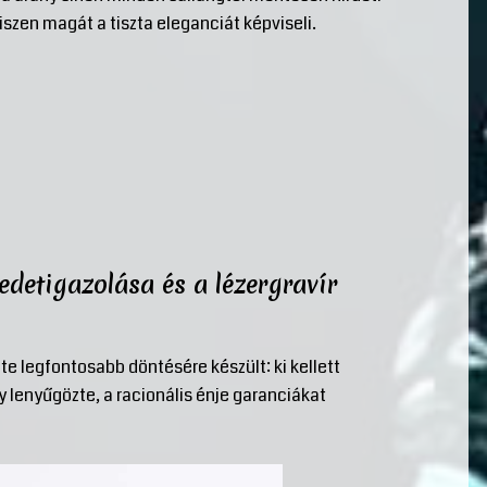
iszen magát a tiszta eleganciát képviseli.
detigazolása és a lézergravír
te legfontosabb döntésére készült: ki kellett
y lenyűgözte, a racionális énje garanciákat