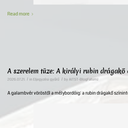
Read more
A szerelem tüze: A királyi rubin drágakő
/
/
2026.07.21.
in
Eljegyzési gyűrű
by
AITST-BlogFatumJ
A galambvér vöröstől a mélybordóig: a rubin drágakő színin