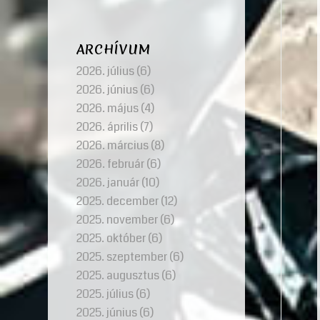
ARCHÍVUM
2026. július
(6)
2026. június
(6)
2026. május
(4)
2026. április
(7)
2026. március
(8)
2026. február
(6)
2026. január
(10)
2025. december
(12)
2025. november
(6)
2025. október
(6)
2025. szeptember
(6)
2025. augusztus
(6)
2025. július
(6)
2025. június
(6)