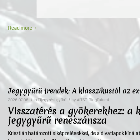
Read more
Jegygyűrű trendek: A klasszikustól az e
/
/
2026.07.06.
in
Eljegyzési gyűrű
by
AITST-BlogFatumJ
Visszatérés a gyökerekhez: a k
jegygyűrű reneszánsza
Krisztián határozott elképzelésekkel, de a divatlapok kínál