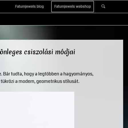
Fatumjewels blog
Fatumjewels webshop
nleges csiszolási módjai
e. Bár tudta, hogy a legtöbben a hagyományos,
 tükrözi a modern, geometrikus stílusát.