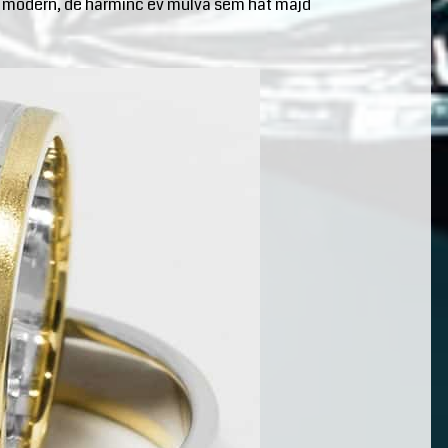
e modern, de harminc év múlva sem hat majd