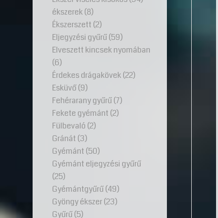
ékszerek
(8)
Ékszerszett
(2)
Eljegyzési gyűrű
(59)
Elveszett kincsek nyomában
(6)
Érdekes drágakövek
(22)
Esküvő
(9)
Fehérarany gyűrű
(7)
Fekete gyémánt
(2)
Fülbevaló
(2)
Gránát
(3)
Gyémánt
(50)
Gyémánt eljegyzési gyűrű
(25)
Gyémántgyűrű
(49)
Gyöngy ékszer
(23)
Gyűrű
(5)