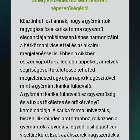
amely évtizedek óta sem veszített
népszerűségéből.
Köszönheti ezt annak, hogy a gyémántok
ragyogása és a karika forma egyszerű
eleganciája tökéletesen képes harmonizálni
a hétköznapi viselettel és az alkalmi
megjelenéssel is. Ebben a cikkben
összegyűjtöttük a legjobb tippeket, amelyek
segítségével tökéletessé teheted
megjelenésed egy olyan apró kiegészítővel,
mint a gyémánt karika fülbevaló.
A gyémánt karika fülbevaló az egyszerűség
és a luxus tökéletes és örökérvényű
kombinációja. A karika forma univerzális,
hiszen illik minden arcformához, miközben a
gyémántok ragyogása egyedi csillogást von
viselője köré. Ezek az ékszerek nagyszerűek a