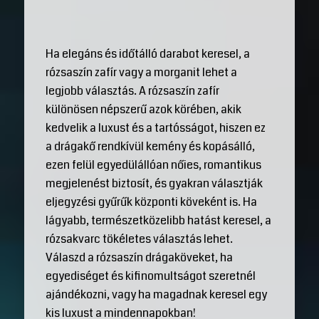
Ha elegáns és időtálló darabot keresel, a
rózsaszín zafír vagy a morganit lehet a
legjobb választás. A rózsaszín zafír
különösen népszerű azok körében, akik
kedvelik a luxust és a tartósságot, hiszen ez
a drágakő rendkívül kemény és kopásálló,
ezen felül egyedülállóan nőies, romantikus
megjelenést biztosít, és gyakran választják
eljegyzési gyűrűk központi köveként is. Ha
lágyabb, természetközelibb hatást keresel, a
rózsakvarc tökéletes választás lehet.
Válaszd a rózsaszín drágaköveket, ha
egyediséget és kifinomultságot szeretnél
ajándékozni, vagy ha magadnak keresel egy
kis luxust a mindennapokban!