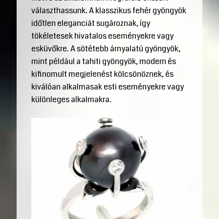
választhassunk. A klasszikus fehér gyöngyök
időtlen eleganciát sugároznak, így
tökéletesek hivatalos eseményekre vagy
esküvőkre. A sötétebb árnyalatú gyöngyök,
mint például a tahiti gyöngyök, modern és
kifinomult megjelenést kölcsönöznek, és
kiválóan alkalmasak esti eseményekre vagy
különleges alkalmakra.