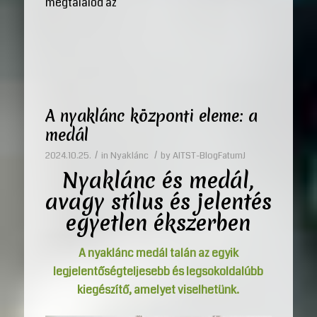
megtalálod az
A nyaklánc központi eleme: a
medál
/
/
2024.10.25.
in
Nyaklánc
by
AITST-BlogFatumJ
Nyaklánc és medál,
avagy stílus és jelentés
egyetlen ékszerben
A nyaklánc medál talán az egyik
legjelentőségteljesebb és legsokoldalúbb
kiegészítő, amelyet viselhetünk.