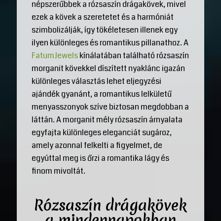
népszerűbbek a rózsaszín drágakövek, mivel
ezek a kövek a szeretetet és a harmóniát
szimbolizálják, így tökéletesen illenek egy
ilyen különleges és romantikus pillanathoz. A
FatumJewels
kínálatában található rózsaszín
morganit kövekkel díszített nyaklánc igazán
különleges választás lehet eljegyzési
ajándék gyanánt, a romantikus lelkületű
menyasszonyok szíve biztosan megdobban a
láttán. A morganit mély rózsaszín árnyalata
egyfajta különleges eleganciát sugároz,
amely azonnal felkelti a figyelmet, de
egyúttal meg is őrzi a romantika lágy és
finom mivoltát.
Rózsaszín drágakövek
a mindennapokban