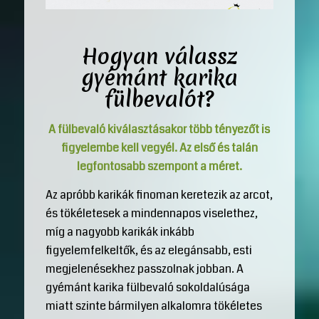
Hogyan válassz
gyémánt karika
fülbevalót?
A fülbevaló kiválasztásakor több tényezőt is
figyelembe kell vegyél. Az első és talán
legfontosabb szempont a méret.
Az apróbb karikák finoman keretezik az arcot,
és tökéletesek a mindennapos viselethez,
míg a nagyobb karikák inkább
figyelemfelkeltők, és az elegánsabb, esti
megjelenésekhez passzolnak jobban. A
gyémánt karika fülbevaló sokoldalúsága
miatt szinte bármilyen alkalomra tökéletes