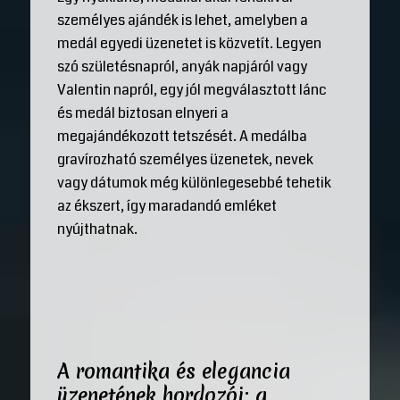
személyes ajándék is lehet, amelyben a
medál egyedi üzenetet is közvetít. Legyen
szó születésnapról, anyák napjáról vagy
Valentin napról, egy jól megválasztott lánc
és medál biztosan elnyeri a
megajándékozott tetszését. A medálba
gravírozható személyes üzenetek, nevek
vagy dátumok még különlegesebbé tehetik
az ékszert, így maradandó emléket
nyújthatnak.
A romantika és elegancia
üzenetének hordozói: a