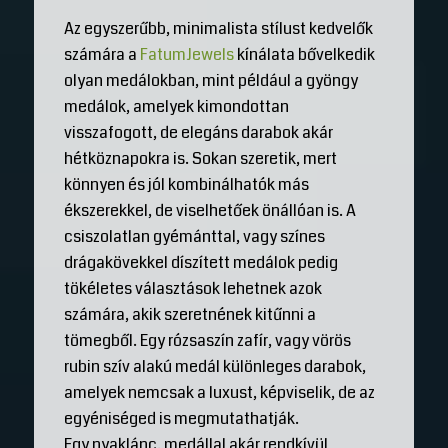
Az egyszerűbb, minimalista stílust kedvelők
számára a
FatumJewels
kínálata bővelkedik
olyan medálokban, mint például a gyöngy
medálok, amelyek kimondottan
visszafogott, de elegáns darabok akár
hétköznapokra is. Sokan szeretik, mert
könnyen és jól kombinálhatók más
ékszerekkel, de viselhetőek önállóan is. A
csiszolatlan gyémánttal, vagy színes
drágakövekkel díszített medálok pedig
tökéletes választások lehetnek azok
számára, akik szeretnének kitűnni a
tömegből. Egy rózsaszín zafír, vagy vörös
rubin szív alakú medál különleges darabok,
amelyek nemcsak a luxust, képviselik, de az
egyéniséged is megmutathatják.
Egy nyaklánc, medállal akár rendkívül