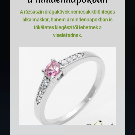
A rózsaszín drágakövek nemcsak különleges
alkalmakkor, hanem a mindennapokban is
tökéletes kiegészítői lehetnek a
viseletednek.