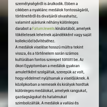
személyiségéről is árulkodik. Ebben a
cikkben a nyaklánc medálok fontosságáról,
történetéről és divatjáról olvashatsz,
valamint ajánlunk néhány különleges
darabot a
FatumJewels
kínálatából, amelyek
tökéletesek lehetnek ajándékként vagy saját
kollekciód bővítéséhez.
A medálok viselése hosszú múltra tekint
vissza, és a történelem során számos
kultúrában fontos szerepet töltött be. Az
ókori Egyiptomban a medálok gyakran
amulettként szolgáltak, szerepük az volt,
hogy védelmet nyújtsanak a viselőjüknek. A
középkorban a nemesek és királyok hordtak
különleges medálokat, amelyek rangjukat,
gazdagságukat és hatalmukat
szimbolizálták. A medálok a vallási és