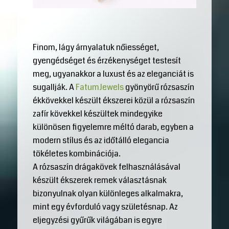
Finom, lágy árnyalatuk nőiességet,
gyengédséget és érzékenységet testesít
meg, ugyanakkor a luxust és az eleganciát is
sugallják. A
FatumJewels
gyönyörű rózsaszín
ékkövekkel készült ékszerei közül a rózsaszín
zafír kövekkel készültek mindegyike
különösen figyelemre méltó darab, egyben a
modern stílus és az időtálló elegancia
tökéletes kombinációja.
A rózsaszín drágakövek felhasználásával
készült ékszerek remek választásnak
bizonyulnak olyan különleges alkalmakra,
mint egy évforduló vagy születésnap. Az
eljegyzési gyűrűk világában is egyre