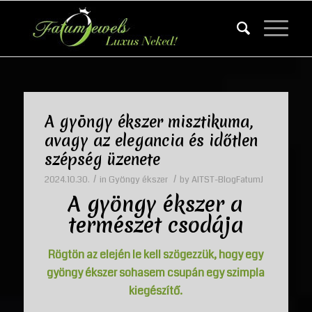
A gyöngy ékszer misztikuma,
avagy az elegancia és időtlen
szépség üzenete
/
/
2024.10.30.
in
Gyöngy ékszer
by
AITST-BlogFatumJ
A gyöngy ékszer a
természet csodája
Rögtön az elején le kell szögezzük, hogy egy
gyöngy ékszer sohasem csupán egy szimpla
kiegészítő.