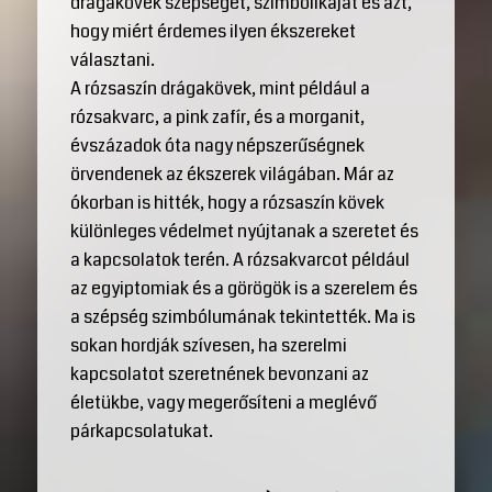
drágakövek szépségét, szimbolikáját és azt,
hogy miért érdemes ilyen ékszereket
választani.
A rózsaszín drágakövek, mint például a
rózsakvarc, a pink zafír, és a morganit,
évszázadok óta nagy népszerűségnek
örvendenek az ékszerek világában. Már az
ókorban is hitték, hogy a rózsaszín kövek
különleges védelmet nyújtanak a szeretet és
a kapcsolatok terén. A rózsakvarcot például
az egyiptomiak és a görögök is a szerelem és
a szépség szimbólumának tekintették. Ma is
sokan hordják szívesen, ha szerelmi
kapcsolatot szeretnének bevonzani az
életükbe, vagy megerősíteni a meglévő
párkapcsolatukat.