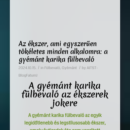
Az ékszer, ami egyszerűen
tökéletes minden alkalomra: a
gyémánt karika fülbevaló
/
/
2024.10.15.
in
Fülbevaló
,
Gyémánt
by
AITST-
BlogFatumJ
A gyémánt karika
fülbevaló az ékszerek
jokere
A gyémánt karika fülbevaló az egyik
legidőtlenebb és legstílusosabb ékszer,