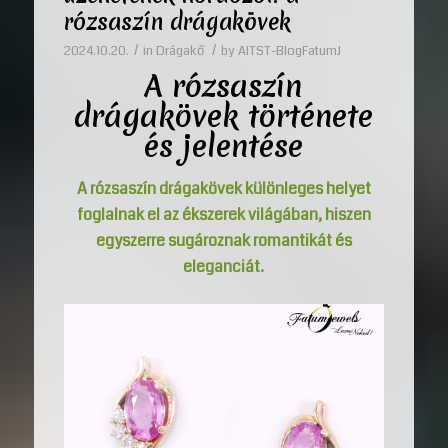
rózsaszín drágakövek
/
/
2024.10.20.
in
Drágakő
by
AITST-BlogFatumJ
A rózsaszín
drágakövek története
és jelentése
A rózsaszín drágakövek különleges helyet
foglalnak el az ékszerek világában, hiszen
egyszerre sugároznak romantikát és
eleganciát.