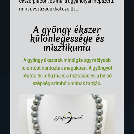
ékszerpiacon, és ma is ugyanolyan népszerű,
mint évszázadokkal ezelőtt.
A gyöngy ékszer
különlegessége és
misztikuma
A gyöngy ékszerek mindig is egy mélyebb
jelentést hordoztak magukban. A gyöngyöt
régóta és még ma is a tisztaság és a belső
szépség szimbólumának tartják.