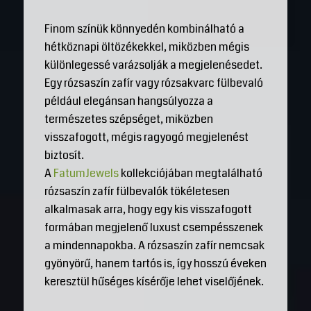
Finom színük könnyedén kombinálható a
hétköznapi öltözékekkel, miközben mégis
különlegessé varázsolják a megjelenésedet.
Egy rózsaszín zafír vagy rózsakvarc fülbevaló
például elegánsan hangsúlyozza a
természetes szépséget, miközben
visszafogott, mégis ragyogó megjelenést
biztosít.
A
FatumJewels
kollekciójában megtalálható
rózsaszín zafír fülbevalók tökéletesen
alkalmasak arra, hogy egy kis visszafogott
formában megjelenő luxust csempésszenek
a mindennapokba. A rózsaszín zafír nemcsak
gyönyörű, hanem tartós is, így hosszú éveken
keresztül hűséges kísérője lehet viselőjének.