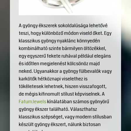
A gyöngy ékszerek sokoldalúsága lehetővé
teszi, hogy különböző módon viseld őket. Egy
klasszikus gyöngy nyaklánc könnyedén
kombinálható szinte bármilyen öltözékkel,
egy egyszerű fekete ruhával például elegáns
és időtlen megjelenést kölcsönöz majd
neked. Ugyanakkor a gyöngy fülbevalók vagy
karkötők hétköznapi viselethez is
tökéletesek lehetnek, hiszen visszafogott,
de mégis kifinomult stílust képviselnek. A
FatumJewels
kínálatában számos gyönyörű
gyöngy ékszer található. Választhatsz
klasszikus szépséget, vagy modern stílusban
készült gyöngy ékszert, nálunk biztosan