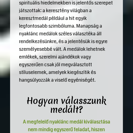
spirituális hiedelmekben is jelentős szerepet
játszottak: a keresztény világban a
keresztmedál például a hit egyik
legfontosabb szimbóluma. Manapság a
nyaklánc medálok széles választéka áll
rendelkezésünkre, és a jelentésük is egyre
személyesebbé vált. A medálok lehetnek
emlékek, szerelmi ajándékok vagy
egyszerűen csak jól megválasztott
stíluselemek, amelyek kiegészítik és
hangsúlyozzák a viselő egyéniségét.
Hogyan válasszunk
medált?
A megfelelő nyaklánc medál kiválasztása
nem mindig egyszerű feladat, hiszen