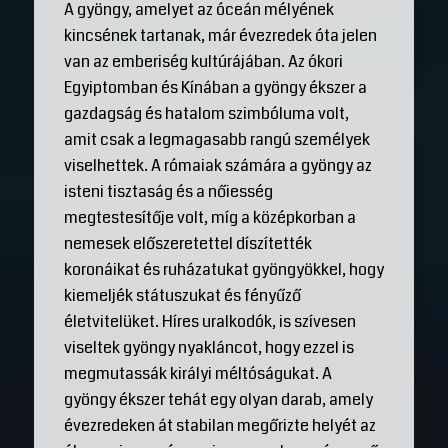
A gyöngy, amelyet az óceán mélyének
kincsének tartanak, már évezredek óta jelen
van az emberiség kultúrájában. Az ókori
Egyiptomban és Kínában a gyöngy ékszer a
gazdagság és hatalom szimbóluma volt,
amit csak a legmagasabb rangú személyek
viselhettek. A rómaiak számára a gyöngy az
isteni tisztaság és a nőiesség
megtestesítője volt, míg a középkorban a
nemesek előszeretettel díszítették
koronáikat és ruházatukat gyöngyökkel, hogy
kiemeljék státuszukat és fényűző
életvitelüket. Híres uralkodók, is szívesen
viseltek gyöngy nyakláncot, hogy ezzel is
megmutassák királyi méltóságukat. A
gyöngy ékszer tehát egy olyan darab, amely
évezredeken át stabilan megőrizte helyét az