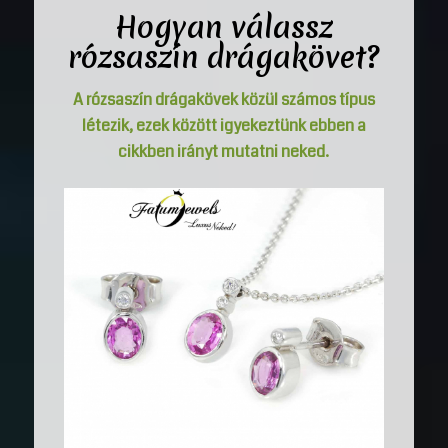
Hogyan válassz
rózsaszín drágakövet?
A rózsaszín drágakövek közül számos típus
létezik, ezek között igyekeztünk ebben a
cikkben irányt mutatni neked.