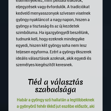
eseményekhez, mint például esküvők,
eljegyzések vagy évfordulók. A tradíciókat
kedvelő menyasszonyok szívesen viselnek
gyöngy nyakláncot a nagy napon, hiszen a
gyöngy a tisztaság és az új kezdetek
szimbóluma. Ha igazgyöngyről beszélünk,
tudnunk kell, hogy ezeknek mindegyike
egyedi, hiszen két gyöngy soha nem lesz
teljesen egyforma. Ezért a gyöngy ékszerek
ideális választások azoknak, akik egyedi és
személyes kiegészítőt keresnek.
Tiéd a választás
szabadsága
Habár a gyöngy szó hallatán a legtöbbeknek
a gyönyörű fehér ékkő jut eszébe először, aki