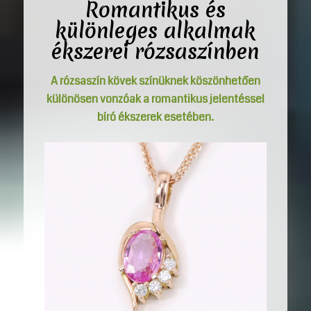
Romantikus és
különleges alkalmak
ékszerei rózsaszínben
A rózsaszín kövek színüknek köszönhetően
különösen vonzóak a romantikus jelentéssel
bíró ékszerek esetében.