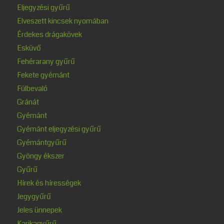
Eljegyzési gyűrű
Elveszett kincsek nyomában
Érdekes drágakövek
Esküvő
Fehérarany gyűrű
Fekete gyémánt
Fülbevaló
Gránát
Gyémánt
Gyémánt eljegyzési gyűrű
Gyémántgyűrű
Gyöngy ékszer
Gyűrű
Hírek és hírességek
Jegygyűrű
Jeles ünnepek
Karikagyűrű