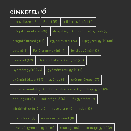
CÍMKEFELHŐ
arany ékszer
(15)
Blog
(46)
briliáns gyémánt
(9)
drágaköves ékszer
(49)
drágakő
(60)
drágakő nyakék
(7)
drágakő ritkaság
(13)
egyedi ékszer
(24)
Eljegyzési gyűrű
(40)
esküvő
(8)
Fehérarany gyűrű
(14)
fekete gyémánt
(7)
gyémánt
(52)
Gyémánt eljegyzési gyűrű
(45)
Gyémántgyűrű
(55)
gyémánt zafír gyűrű
(9)
gyémánt ékszer
(54)
gyöngy
(6)
gyöngy ékszer
(27)
híres gyémántok
(13)
hónap drágaköve
(9)
Jegygyűrű
(24)
Karikagyűrű
(8)
kék drágakő
(6)
kék gyémánt
(7)
minősített gyémánt
(6)
rozé arany
(6)
rubin
(7)
rubin ékszer
(7)
rózsaszín gyémánt
(11)
rózsaszín gyémántgyűrű
(9)
smaragd
(15)
smaragd gyűrű
(8)