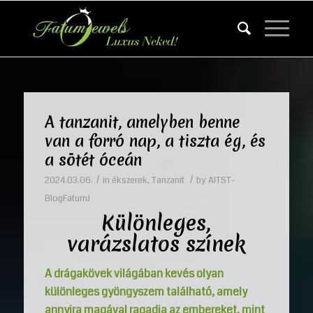
A tanzanit, amelyben benne
van a forró nap, a tiszta ég, és
a sötét óceán
/
/
2024.03.06.
in
ékszerek
,
Tanzanit
by
AITST-
BlogFatumJ
Különleges,
varázslatos színek
A drágakövek világában kevés olyan
különleges gyöngyszem található, amely
annyira magával ragadja az embereket, mint