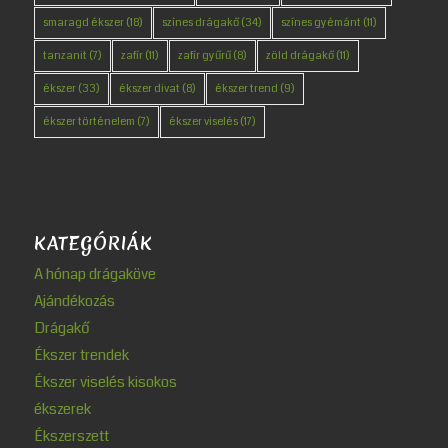
smaragd ékszer
(18)
színes drágakő
(34)
színes gyémánt
(11)
tanzanit
(7)
zafír
(11)
zafír gyűrű
(8)
zöld drágakő
(11)
ékszer
(33)
ékszer divat
(8)
ékszer trend
(9)
ékszer történelem
(7)
ékszer viselés
(17)
KATEGÓRIÁK
A hónap drágaköve
Ajándékozás
Drágakő
Ékszer trendek
Ékszer viselés kisokos
ékszerek
Ékszerszett