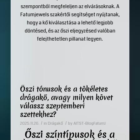
szempontból megfeleljen az elvárásoknak. A
Fatumjewels szakértői segítséget nyújtanak,
hogy a kő kiválasztása a lehető legjobb
döntésed, és az őszi eljegyzésed valóban
felejthetetlen pillanat legyen.
Őszi tónusok és a tökéletes
drágakő, avagy milyen követ
válassz szeptemberi
szettekhez?
/
/
2025.11.26.
in
Drágakő
by
AITST-BlogFatumJ
Őszi színtípusok és a