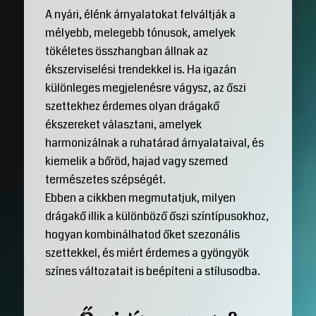
A nyári, élénk árnyalatokat felváltják a
mélyebb, melegebb tónusok, amelyek
tökéletes összhangban állnak az
ékszerviselési trendekkel is. Ha igazán
különleges megjelenésre vágysz, az őszi
szettekhez érdemes olyan drágakő
ékszereket választani, amelyek
harmonizálnak a ruhatárad árnyalataival, és
kiemelik a bőröd, hajad vagy szemed
természetes szépségét.
Ebben a cikkben megmutatjuk, milyen
drágakő illik a különböző őszi színtípusokhoz,
hogyan kombinálhatod őket szezonális
szettekkel, és miért érdemes a gyöngyök
színes változatait is beépíteni a stílusodba.