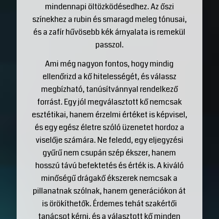
mindennapi öltözködésedhez. Az őszi
színekhez a rubin és smaragd meleg tónusai,
és a zafír hűvösebb kék árnyalata is remekül
passzol.
Ami még nagyon fontos, hogy mindig
ellenőrizd a kő hitelességét, és válassz
megbízható, tanúsítvánnyal rendelkező
forrást. Egy jól megválasztott kő nemcsak
esztétikai, hanem érzelmi értéket is képvisel,
és egy egész életre szóló üzenetet hordoz a
viselője számára. Ne feledd, egy eljegyzési
gyűrű nem csupán szép ékszer, hanem
hosszú távú befektetés és érték is. A kiváló
minőségű drágakő ékszerek nemcsak a
pillanatnak szólnak, hanem generációkon át
is örökíthetők. Érdemes tehát szakértői
tanácsot kérni, és a választott kő minden