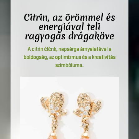
Citrin, az örömmel és
energiával teli
ragyogás
drágaköve
A citrin élénk, napsárga árnyalatával a
boldogság, az optimizmus és a kreativitás
szimbóluma.