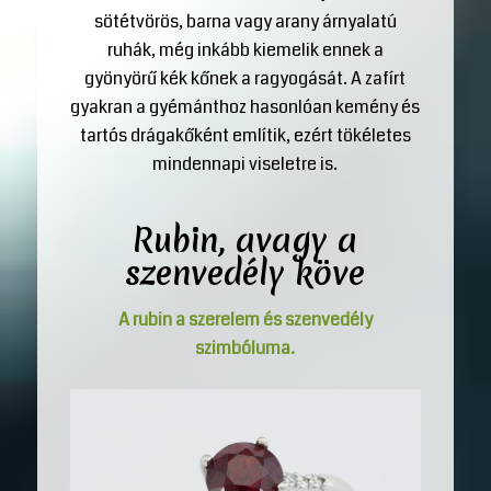
sötétvörös, barna vagy arany árnyalatú
ruhák, még inkább kiemelik ennek a
gyönyörű kék kőnek a ragyogását. A zafírt
gyakran a gyémánthoz hasonlóan kemény és
tartós drágakőként említik, ezért tökéletes
mindennapi viseletre is.
Rubin, avagy a
szenvedély köve
A rubin a szerelem és szenvedély
szimbóluma.