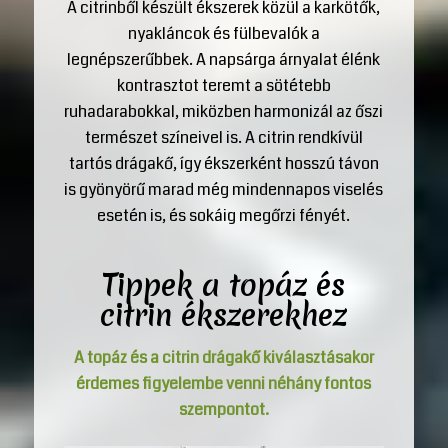
A citrinből készült ékszerek közül a karkötők,
nyakláncok és fülbevalók a
legnépszerűbbek. A napsárga árnyalat élénk
kontrasztot teremt a sötétebb
ruhadarabokkal, miközben harmonizál az őszi
természet színeivel is. A citrin rendkívül
tartós drágakő, így ékszerként hosszú távon
is gyönyörű marad még mindennapos viselés
esetén is, és sokáig megőrzi fényét.
Tippek a topáz és
citrin ékszerekhez
A topáz és a citrin
drágakő
kiválasztásakor
érdemes figyelembe venni néhány fontos
szempontot.