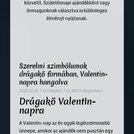
közvetít. Születésnapi ajándékként vagy
önmagunknak választva is különleges
élményt nyújtanak.
Szerelmi szimbólumok
drágakő formában, Valentin-
napra hangolva
/
/
2026.02.10.
in
Drágakő
by
AITST-BlogFatumJ
Drágakő Valentin-
napra
A Valentin-nap az év egyik legérzelmesebb
ünnepe, amikor az ajándék nem pusztán egy