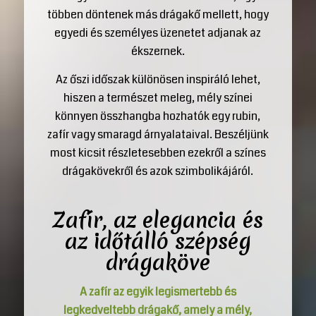
többen döntenek más drágakő mellett, hogy
egyedi és személyes üzenetet adjanak az
ékszernek.
Az őszi időszak különösen inspiráló lehet,
hiszen a természet meleg, mély színei
könnyen összhangba hozhatók egy rubin,
zafír vagy smaragd árnyalataival. Beszéljünk
most kicsit részletesebben ezekről a színes
drágakövekről és azok szimbolikájáról.
Zafír, az elegancia és
az időtálló szépség
drágaköve
A zafír az egyik legismertebb és
legkedveltebb drágakő, amely a mély,