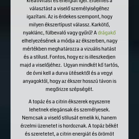
kreativitást és energiát ígér. Érdemes a
választást a viselő személyiségéhez
igazítani. Az is érdekes szempont, hogy
milyen ékszertípust válassz. Karkötő,
nyaklánc, fülbevaló vagy gyűrű? A
drágakő
elhelyezésének a módja az ékszerben, nagy
mértékben meghatározza a vizuális hatást
és a stílust. Fontos, hogy ez is illeszkedjen
majd a viselőjéhez. Ugyan mindkét kő tartós,
de óvni kell a durva ütésektől és a vegyi
anyagoktól, hogy az ékszer hosszú távon is
megőrizze szépségét.
A topáz és a citrin ékszerek egyszerre
lehetnek elegánsak és személyesek.
Nemcsak a viselő stílusát emelik ki, hanem
érzelmi üzenetet is hordoznak. A topáz békét
és szeretetet, a citrin energiát és örömöt