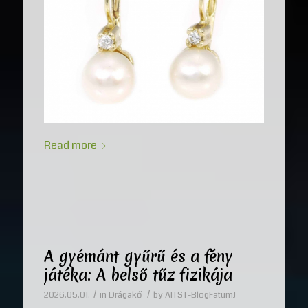
Read more
A gyémánt gyűrű és a fény
játéka: A belső tűz fizikája
/
/
2026.05.01.
in
Drágakő
by
AITST-BlogFatumJ