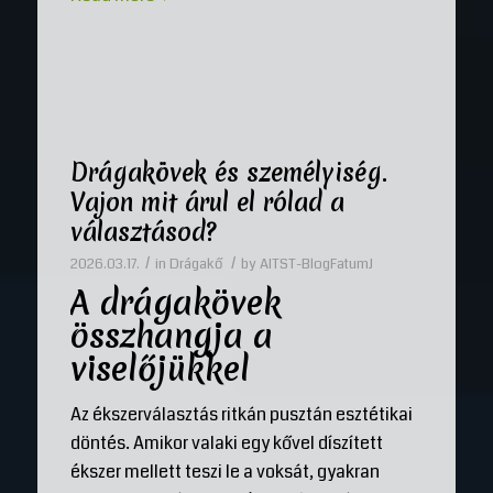
Drágakövek és személyiség.
Vajon mit árul el rólad a
választásod?
/
/
2026.03.17.
in
Drágakő
by
AITST-BlogFatumJ
A drágakövek
összhangja a
viselőjükkel
Az ékszerválasztás ritkán pusztán esztétikai
döntés. Amikor valaki egy kővel díszített
ékszer mellett teszi le a voksát, gyakran