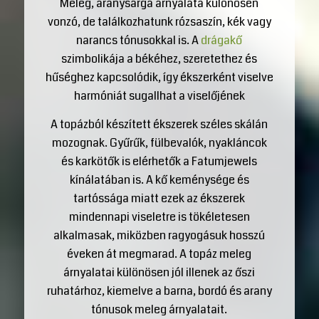
Meleg, aranysárga árnyalata különösen
vonzó, de találkozhatunk rózsaszín, kék vagy
narancs tónusokkal is. A
drágakő
szimbolikája a békéhez, szeretethez és
hűséghez kapcsolódik, így ékszerként viselve
harmóniát sugallhat a viselőjének
A topázból készített ékszerek széles skálán
mozognak. Gyűrűk, fülbevalók, nyakláncok
és karkötők is elérhetők a Fatumjewels
kínálatában is. A kő keménysége és
tartóssága miatt ezek az ékszerek
mindennapi viseletre is tökéletesen
alkalmasak, miközben ragyogásuk hosszú
éveken át megmarad. A topáz meleg
árnyalatai különösen jól illenek az őszi
ruhatárhoz, kiemelve a barna, bordó és arany
tónusok meleg árnyalatait.