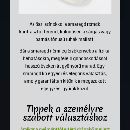
Az őszi színekkel a smaragd remek
kontrasztot teremt, különösen a sárgás vagy
barnás tónusú ruhák mellett.
Bár a smaragd némileg érzékenyebb a fizikai
behatásokra, megfelelő gondoskodással
hosszú éveken át gyönyörű marad. Egy
smaragd kő egyedi és elegáns választás,
amely garantáltan kitűnik a megszokott
eljegyzési gyűrűk közül.
Tippek a személyre
szabott választáshoz
Amikor a gyémánttól eltérő drágakő mellett