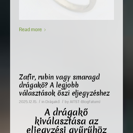
Read more
Zafír, rubin vagy smaragd
drágakő? A legjobb
választások őszi eljegyzéshez
/
/
2025.12.15.
in
Drágakő
by
AITST-BlogFatumJ
A
drágakő
kiválasztása az
eljegyzési gyűrűhöz