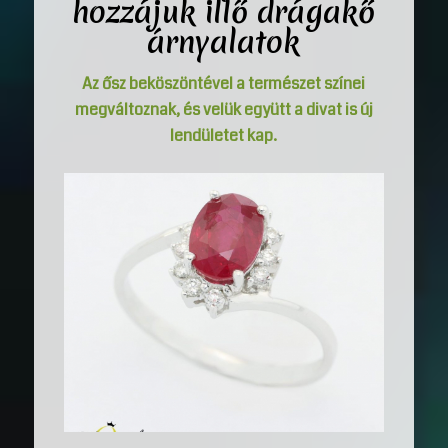
hozzájuk illő drágakő
árnyalatok
Az ősz beköszöntével a természet színei
megváltoznak, és velük együtt a divat is új
lendületet kap.