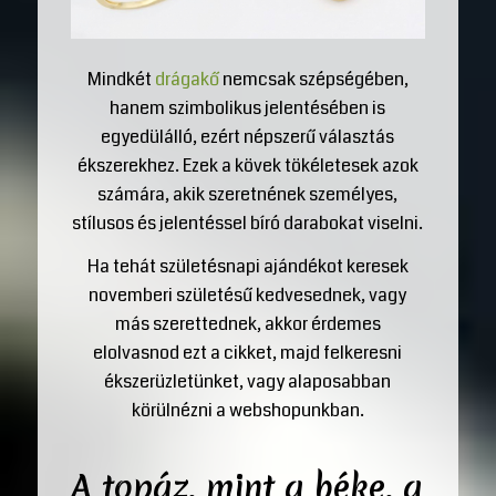
Mindkét
drágakő
nemcsak szépségében,
hanem szimbolikus jelentésében is
egyedülálló, ezért népszerű választás
ékszerekhez. Ezek a kövek tökéletesek azok
számára, akik szeretnének személyes,
stílusos és jelentéssel bíró darabokat viselni.
Ha tehát születésnapi ajándékot keresek
novemberi születésű kedvesednek, vagy
más szerettednek, akkor érdemes
elolvasnod ezt a cikket, majd felkeresni
ékszerüzletünket, vagy alaposabban
körülnézni a webshopunkban.
A topáz, mint a béke, a