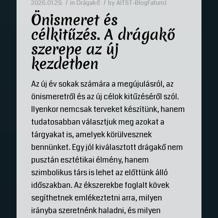
/
/
2026.01.29.
in
Drágakő
by
AITST-BlogFatumJ
Önismeret és
célkitűzés. A drágakő
szerepe az új
kezdetben
Az új év sokak számára a megújulásról, az
önismeretről és az új célok kitűzéséről szól.
Ilyenkor nemcsak terveket készítünk, hanem
tudatosabban választjuk meg azokat a
tárgyakat is, amelyek körülvesznek
bennünket. Egy jól kiválasztott drágakő nem
pusztán esztétikai élmény, hanem
szimbolikus társ is lehet az előttünk álló
időszakban. Az ékszerekbe foglalt kövek
segíthetnek emlékeztetni arra, milyen
irányba szeretnénk haladni, és milyen