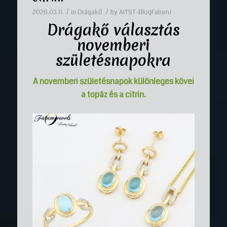
/
/
2026.03.11.
in
Drágakő
by
AITST-BlogFatumJ
Drágakő
választás
novemberi
születésnapokra
A novemberi születésnapok különleges kövei
a topáz és a citrin.