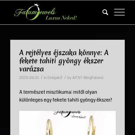
A rejtélyes éjszaka könnye: A
fekete tahiti gyöngy ékszer
varázsa
/
/
2026.06.01.
in
Drágakő
by
AITST-BlogFatumJ
A természet misztikuma: mitől olyan
különleges egy fekete tahiti gyöngy ékszer?