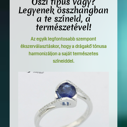
Őszi típus vagy?
Legyenek összhangban
a te színeid, a
természetével!
Az egyik legfontosabb szempont
ékszerválasztáskor, hogy a drágakő tónusa
harmonizáljon a saját természetes
színeiddel.