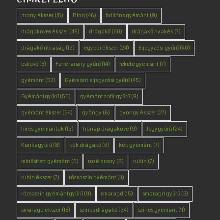
arany ékszer
(15)
Blog
(46)
briliáns gyémánt
(9)
drágaköves ékszer
(49)
drágakő
(60)
drágakő nyakék
(7)
drágakő ritkaság
(13)
egyedi ékszer
(24)
Eljegyzési gyűrű
(40)
esküvő
(8)
Fehérarany gyűrű
(14)
fekete gyémánt
(7)
gyémánt
(52)
Gyémánt eljegyzési gyűrű
(45)
Gyémántgyűrű
(55)
gyémánt zafír gyűrű
(9)
gyémánt ékszer
(54)
gyöngy
(6)
gyöngy ékszer
(27)
híres gyémántok
(13)
hónap drágaköve
(9)
Jegygyűrű
(24)
Karikagyűrű
(8)
kék drágakő
(6)
kék gyémánt
(7)
minősített gyémánt
(6)
rozé arany
(6)
rubin
(7)
rubin ékszer
(7)
rózsaszín gyémánt
(11)
rózsaszín gyémántgyűrű
(9)
smaragd
(15)
smaragd gyűrű
(8)
smaragd ékszer
(18)
színes drágakő
(34)
színes gyémánt
(11)