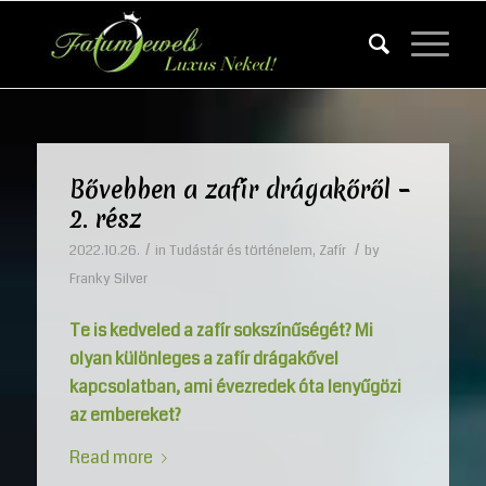
Bővebben a zafír drágakőről –
2. rész
/
/
2022.10.26.
in
Tudástár és történelem
,
Zafír
by
Franky Silver
Te is kedveled a zafír sokszínűségét? Mi
olyan különleges a zafír drágakővel
kapcsolatban, ami évezredek óta lenyűgözi
az embereket?
Read more