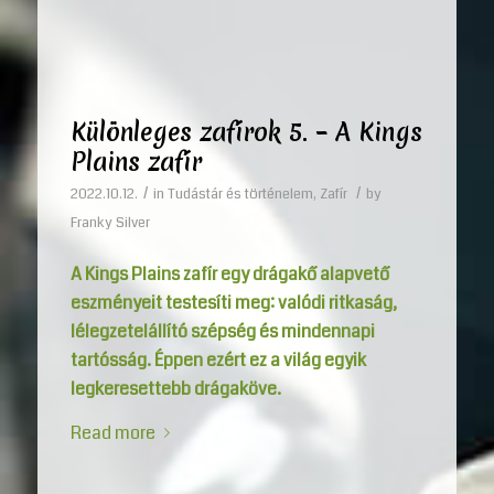
Különleges zafírok 5. – A Kings
Plains zafír
/
/
2022.10.12.
in
Tudástár és történelem
,
Zafír
by
Franky Silver
A Kings Plains zafír egy drágakő alapvető
eszményeit testesíti meg: valódi ritkaság,
lélegzetelállító szépség és mindennapi
tartósság. Éppen ezért ez a világ egyik
legkeresettebb drágaköve.
Read more