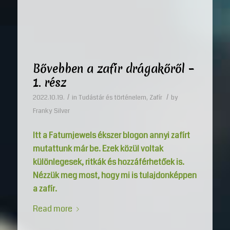
Bővebben a zafír drágakőről –
1. rész
/
/
2022.10.19.
in
Tudástár és történelem
,
Zafír
by
Franky Silver
Itt a Fatumjewels ékszer blogon annyi zafírt
mutattunk már be. Ezek közül voltak
különlegesek, ritkák és hozzáférhetőek is.
Nézzük meg most, hogy mi is tulajdonképpen
a zafír.
Read more