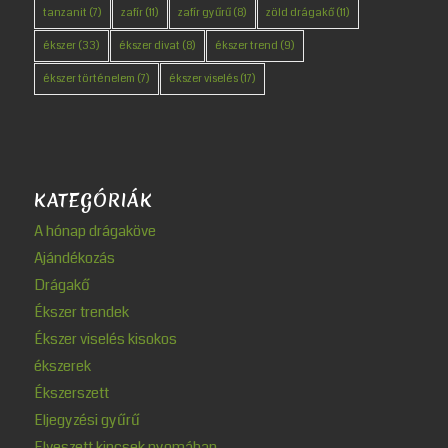
tanzanit
(7)
zafír
(11)
zafír gyűrű
(8)
zöld drágakő
(11)
ékszer
(33)
ékszer divat
(8)
ékszer trend
(9)
ékszer történelem
(7)
ékszer viselés
(17)
KATEGÓRIÁK
A hónap drágaköve
Ajándékozás
Drágakő
Ékszer trendek
Ékszer viselés kisokos
ékszerek
Ékszerszett
Eljegyzési gyűrű
Elveszett kincsek nyomában