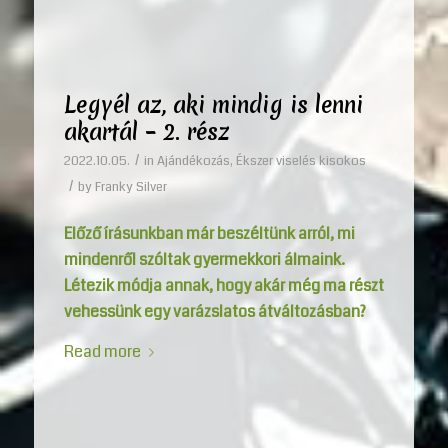
Legyél az, aki mindig is lenni
akartál – 2. rész
/
2022.10.05.
in
Ajándékozás
,
Ékszer viselés kisokos
/
by
Franky Silver
Előző írásunkban már beszéltünk arról, mi
mindenről szóltak gyermekkori álmaink.
Létezik módja annak, hogy akár még ma részt
vehessünk egy varázslatos átváltozásban?
Read more