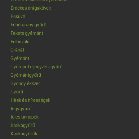
Érdekes drágakövek
Esküvő
Fehérarany gyűrű
Fekete gyémánt
Fülbevaló
Gránát
Gyémánt
Gyémánt eljegyzési gyűrű
Gyémántgyűrű
Gyöngy ékszer
Gyűrű
Hírek és hírességek
Jegygyűrű
Jeles ünnepek
Karikagyűrű
Karikagyűrűk