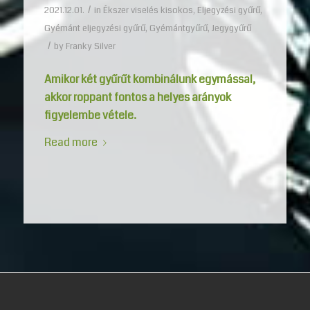
/
2021.12.01.
in
Ékszer viselés kisokos
,
Eljegyzési gyűrű
,
Gyémánt eljegyzési gyűrű
,
Gyémántgyűrű
,
Jegygyűrű
/
by
Franky Silver
Amikor két gyűrűt kombinálunk egymással,
akkor roppant fontos a helyes arányok
figyelembe vétele.
Read more