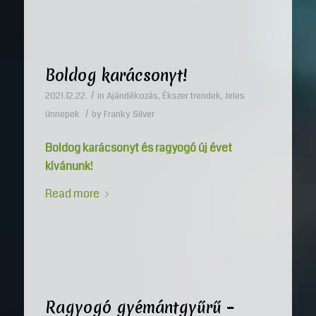
Boldog karácsonyt!
/
2021.12.22.
in
Ajándékozás
,
Ékszer trendek
,
Jeles
/
ünnepek
by
Franky Silver
Boldog karácsonyt és ragyogó új évet
kívánunk!
Read more
Ragyogó gyémántgyűrű –