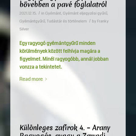
bővebben a pavé foglalatról
/
2021.12.15.
in
Gyémánt
,
Gyémánt eljegyzési gyűrű
,
/
Gyémántgyűrű
,
Tudástár és történelem
by
Franky
Silver
Egy ragyogó gyémántgyűrű minden
körülmények között felhívja magára a
figyelmet. Minél ragyogóbb, annál jobban
vonzza a tekintetet.
Read more
Különleges zafírok 4. – Arany
Ragyogás, avagy a Zawadi