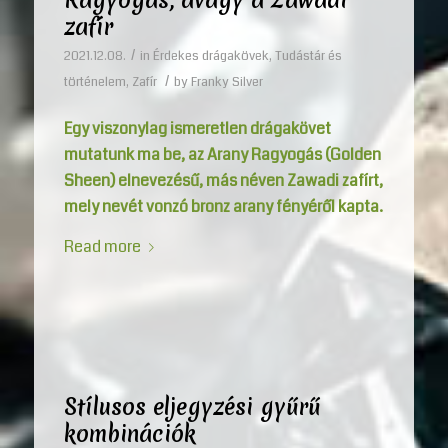
zafír
/
2021.12.08.
in
Érdekes drágakövek
,
Tudástár és
/
történelem
,
Zafír
by
Franky Silver
Egy viszonylag ismeretlen drágakövet
mutatunk ma be, az Arany Ragyogás (Golden
Sheen) elnevezésű, más néven Zawadi zafírt,
mely nevét vonzó bronz arany fényéről kapta.
Read more
Stílusos eljegyzési gyűrű
kombinációk