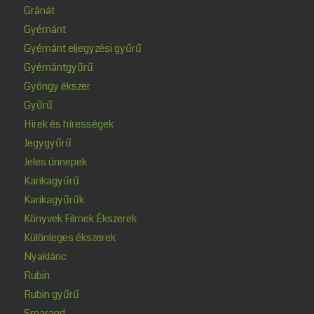
Gránát
Gyémánt
Gyémánt eljegyzési gyűrű
Gyémántgyűrű
Gyöngy ékszer
Gyűrű
Hírek és hírességek
Jegygyűrű
Jeles ünnepek
Karikagyűrű
Karikagyűrűk
Könyvek Filmek Ékszerek
Különleges ékszerek
Nyaklánc
Rubin
Rubin gyűrű
Smaragd