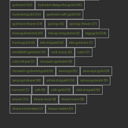
gyémánt
(52)
Gyémánt eljegyzési gyűrű
(45)
Gyémántgyűrű
(55)
gyémánt zafír gyűrű
(9)
gyémánt ékszer
(54)
gyöngy
(6)
gyöngy ékszer
(27)
híres gyémántok
(13)
hónap drágaköve
(9)
Jegygyűrű
(24)
Karikagyűrű
(8)
kék drágakő
(6)
kék gyémánt
(7)
minősített gyémánt
(6)
rozé arany
(6)
rubin
(7)
rubin ékszer
(7)
rózsaszín gyémánt
(11)
rózsaszín gyémántgyűrű
(9)
smaragd
(15)
smaragd gyűrű
(8)
smaragd ékszer
(18)
színes drágakő
(34)
színes gyémánt
(11)
tanzanit
(7)
zafír
(11)
zafír gyűrű
(8)
zöld drágakő
(11)
ékszer
(33)
ékszer divat
(8)
ékszer trend
(9)
ékszer történelem
(7)
ékszer viselés
(17)