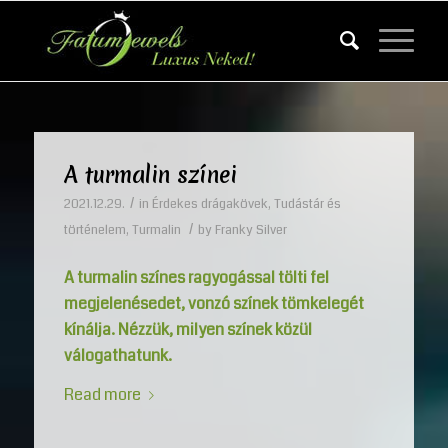
A turmalin színei
/
2021.12.29.
in
Érdekes drágakövek
,
Tudástár és
/
történelem
,
Turmalin
by
Franky Silver
A turmalin színes ragyogással tölti fel
megjelenésedet, vonzó színek tömkelegét
kínálja. Nézzük, milyen színek közül
válogathatunk.
Read more