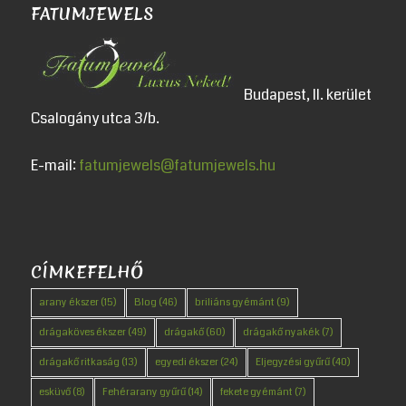
FATUMJEWELS
Budapest, II. kerület
Csalogány utca 3/b.
E-mail:
fatumjewels@fatumjewels.hu
CÍMKEFELHŐ
arany ékszer
(15)
Blog
(46)
briliáns gyémánt
(9)
drágaköves ékszer
(49)
drágakő
(60)
drágakő nyakék
(7)
drágakő ritkaság
(13)
egyedi ékszer
(24)
Eljegyzési gyűrű
(40)
esküvő
(8)
Fehérarany gyűrű
(14)
fekete gyémánt
(7)