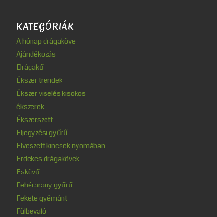
KATEGÓRIÁK
A hónap drágaköve
Ajándékozás
Drágakő
Ékszer trendek
Ékszer viselés kisokos
ékszerek
Ékszerszett
Eljegyzési gyűrű
Elveszett kincsek nyomában
Érdekes drágakövek
Esküvő
Fehérarany gyűrű
Fekete gyémánt
Fülbevaló