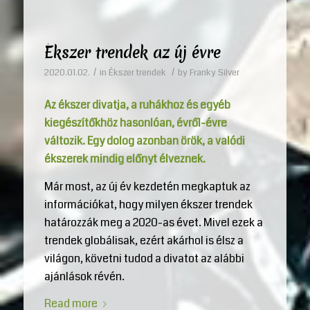
Ékszer trendek az új évre
/
/
2020.01.02.
in
Ékszer trendek
by
Franky Silver
Az ékszer divatja, a ruhákhoz és egyéb
kiegészítőkhöz hasonlóan, évről-évre
változik. Egy dolog azonban örök, a valódi
ékszerek mindig előnyt élveznek.
Már most, az új év kezdetén megkaptuk az
információkat, hogy milyen ékszer trendek
határozzák meg a 2020-as évet. Mivel ezek a
trendek globálisak, ezért akárhol is élsz a
világon, követni tudod a divatot az alábbi
ajánlások révén.
Read more