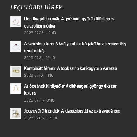
LEGUTÓBBI HÍREK
Rendhagyó formák: A gyémánt gyűrű különleges
csiszolási módjai
2026.07.26. - 13:43
A szerelem tüze: A királyi rubin drágakő és a szenvedély
szimbolikája
2026.07.21. - 12:46
Kombinált fémek: A többszínű karikagyűrű varázsa
2026.07.16. - 11:10
Az óceánok királynője: A déltengeri gyöngy ékszer
luxusa
2026.07.11. - 10:48
Jegygyűrű trendek: A klasszikustól az extravagánsig
2026.07.06. - 09:14