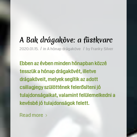
A Bak drágaköve: a füstkvarc
/
/
2020.01.15.
in
A hónap drágaköve
by
Franky Silver
Ebben az évben minden hónapban közzé
tesszük a hónap drágakövét, illetve
drágaköveit, melyek segítik az adott
csillagjegy szülöttének felerősíteni jó
tulajdonságaikat, valamint felülemelkedni a
kevésbé jó tulajdonságok felett.
Read more