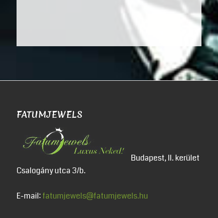
FATUMJEWELS
Budapest, II. kerület
Csalogány utca 3/b.
E-mail:
fatumjewels@fatumjewels.hu