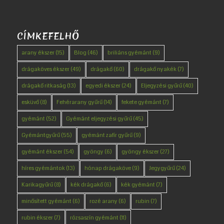
CÍMKEFELHŐ
arany ékszer
(15)
Blog
(46)
briliáns gyémánt
(9)
drágaköves ékszer
(49)
drágakő
(60)
drágakő nyakék
(7)
drágakő ritkaság
(13)
egyedi ékszer
(24)
Eljegyzési gyűrű
(40)
esküvő
(8)
Fehérarany gyűrű
(14)
fekete gyémánt
(7)
gyémánt
(52)
Gyémánt eljegyzési gyűrű
(45)
Gyémántgyűrű
(55)
gyémánt zafír gyűrű
(9)
gyémánt ékszer
(54)
gyöngy
(6)
gyöngy ékszer
(27)
híres gyémántok
(13)
hónap drágaköve
(9)
Jegygyűrű
(24)
Karikagyűrű
(8)
kék drágakő
(6)
kék gyémánt
(7)
minősített gyémánt
(6)
rozé arany
(6)
rubin
(7)
rubin ékszer
(7)
rózsaszín gyémánt
(11)