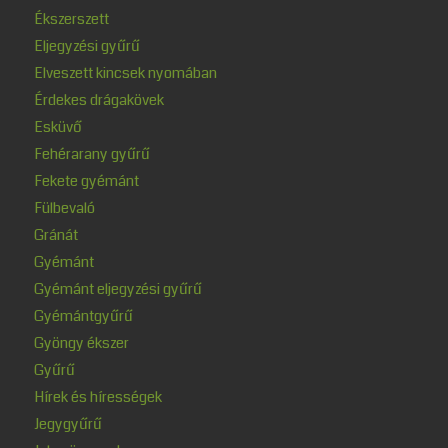
Ékszerszett
Eljegyzési gyűrű
Elveszett kincsek nyomában
Érdekes drágakövek
Esküvő
Fehérarany gyűrű
Fekete gyémánt
Fülbevaló
Gránát
Gyémánt
Gyémánt eljegyzési gyűrű
Gyémántgyűrű
Gyöngy ékszer
Gyűrű
Hírek és hírességek
Jegygyűrű