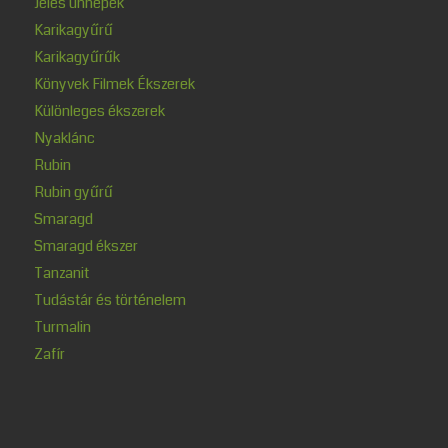
Jeles ünnepek
Karikagyűrű
Karikagyűrűk
Könyvek Filmek Ékszerek
Különleges ékszerek
Nyaklánc
Rubin
Rubin gyűrű
Smaragd
Smaragd ékszer
Tanzanit
Tudástár és történelem
Turmalin
Zafír