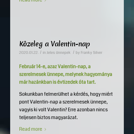
Közeleg a Valentin-nap
/
/
2020.01.22.
in
Jeles ünnepek
by
Franky Silver
Február 14-e, azaz Valentin-nap, a
szerelmesek ünnepe, melynek hagyománya
már hazánkban is évtizedek óta tart.
Sokunkban felmerülhet a kérdés, hogy miért
pont Valentin-nap a szerelmesek ünnepe,
vagyis ki volt Valentin? Erre azonban nincs
teljesen biztos magyarázat.
Read more