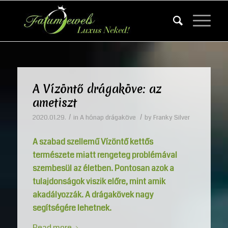
A Vízöntő drágaköve: az
ametiszt
/
/
2020.01.29.
in
A hónap drágaköve
by
Franky Silver
A szabad szellemű Vízöntő kettős
természete miatt rengeteg problémával
szembesül az életben. Pontosan azok a
tulajdonságok viszik előre, mint amik
akadályozzák. A drágakövek nagy
segítségére lehetnek.
Read more