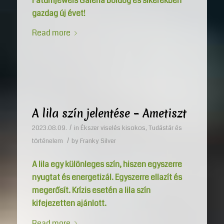
Fatumjewels Galéria boldog és sikerekben
gazdag új évet!
Read more
A lila szín jelentése – Ametiszt
/
2023.08.09.
in
Ékszer viselés kisokos
,
Tudástár és
/
történelem
by
Franky Silver
A lila egy különleges szín, hiszen egyszerre
nyugtat és energetizál. Egyszerre ellazít és
megerősít. Krízis esetén a lila szín
kifejezetten ajánlott.
Read more