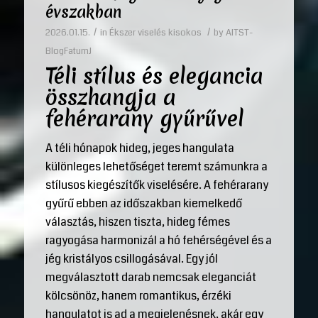
évszakban
/
/
2026.01.15.
in
Ékszer viselés kisokos
by
AITST-
BlogFatumJ
Téli stílus és elegancia
összhangja a
fehérarany gyűrűvel
A téli hónapok hideg, jeges hangulata
különleges lehetőséget teremt számunkra a
stílusos kiegészítők viselésére. A fehérarany
gyűrű ebben az időszakban kiemelkedő
választás, hiszen tiszta, hideg fémes
ragyogása harmonizál a hó fehérségével és a
jég kristályos csillogásával. Egy jól
megválasztott darab nemcsak eleganciát
kölcsönöz, hanem romantikus, érzéki
hangulatot is ad a megjelenésnek, akár egy