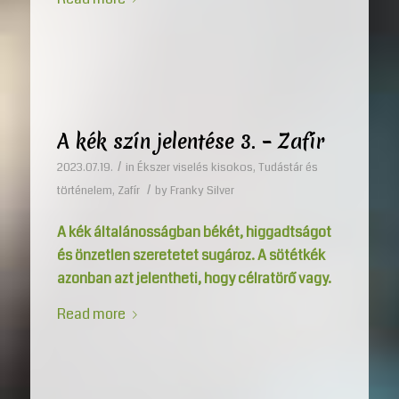
A kék szín jelentése 3. – Zafír
/
2023.07.19.
in
Ékszer viselés kisokos
,
Tudástár és
/
történelem
,
Zafír
by
Franky Silver
A kék általánosságban békét, higgadtságot
és önzetlen szeretetet sugároz. A sötétkék
azonban azt jelentheti, hogy célratörő vagy.
Read more