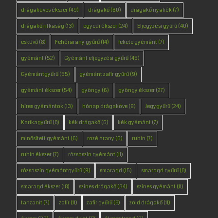
drágaköves ékszer
(49)
drágakő
(60)
drágakő nyakék
(7)
drágakő ritkaság
(13)
egyedi ékszer
(24)
Eljegyzési gyűrű
(40)
esküvő
(8)
Fehérarany gyűrű
(14)
fekete gyémánt
(7)
gyémánt
(52)
Gyémánt eljegyzési gyűrű
(45)
Gyémántgyűrű
(55)
gyémánt zafír gyűrű
(9)
gyémánt ékszer
(54)
gyöngy
(6)
gyöngy ékszer
(27)
híres gyémántok
(13)
hónap drágaköve
(9)
Jegygyűrű
(24)
Karikagyűrű
(8)
kék drágakő
(6)
kék gyémánt
(7)
minősített gyémánt
(6)
rozé arany
(6)
rubin
(7)
rubin ékszer
(7)
rózsaszín gyémánt
(11)
rózsaszín gyémántgyűrű
(9)
smaragd
(15)
smaragd gyűrű
(8)
smaragd ékszer
(18)
színes drágakő
(34)
színes gyémánt
(11)
tanzanit
(7)
zafír
(11)
zafír gyűrű
(8)
zöld drágakő
(11)