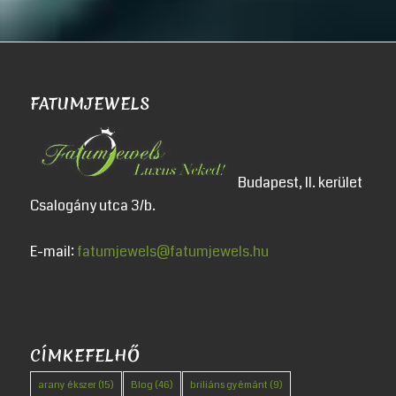
FATUMJEWELS
Budapest, II. kerület
Csalogány utca 3/b.
E-mail:
fatumjewels@fatumjewels.hu
CÍMKEFELHŐ
arany ékszer
(15)
Blog
(46)
briliáns gyémánt
(9)