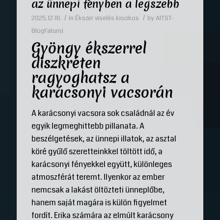
az ünnepi fényben a legszebb
/
/
2025.12.16.
in
Ékszer viselés kisokos
by
AITST-
BlogFatumJ
Gyöngy ékszerrel
diszkréten
ragyoghatsz a
karácsonyi vacsorán
A karácsonyi vacsora sok családnál az év
egyik legmeghittebb pillanata. A
beszélgetések, az ünnepi illatok, az asztal
köré gyűlő szeretteinkkel töltött idő, a
karácsonyi fényekkel együtt, különleges
atmoszférát teremt. Ilyenkor az ember
nemcsak a lakást öltözteti ünneplőbe,
hanem saját magára is külön figyelmet
fordít. Erika számára az elmúlt karácsony