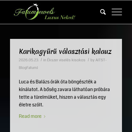
Karikagyűrű választási kalauz
/
/
2026.05.23.
in
Ékszer viselés kisokos
by
AITST-
BlogFatumJ
Luca és Balázs órák óta böngészték a
kínálatot. A bőség zavara láthatóan próbára
tette a türelmüket, hiszen a választás egy
életre szólt.
Read more