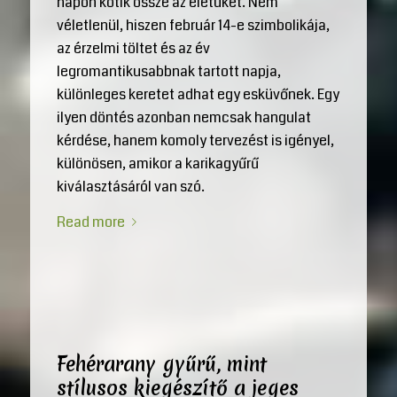
napon kötik össze az életüket. Nem
véletlenül, hiszen február 14-e szimbolikája,
az érzelmi töltet és az év
legromantikusabbnak tartott napja,
különleges keretet adhat egy esküvőnek. Egy
ilyen döntés azonban nemcsak hangulat
kérdése, hanem komoly tervezést is igényel,
különösen, amikor a karikagyűrű
kiválasztásáról van szó.
Read more
Fehérarany gyűrű, mint
stílusos kiegészítő a jeges