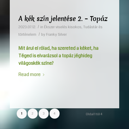
A kék szín jelentése 2. – Topáz
/
2023.07.12.
in
Ékszer viselés kisokos
,
Tudástár és
/
történelem
by
Franky Silver
Mit árul el rólad, ha szereted a kéket, ha
Téged is elvarázsol a topáz jéghideg
világoskék színe?
Read more
1
2
3
4
Oldal 1 tól 4