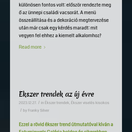
különösen fontos volt: először rendezte meg
ő az ünnepi családi vacsorát. A menü
összeállítása és a dekoráció megtervezése
után már csak egy kérdés maradt: mit
vegyen fel ehhez a kiemelt alkalomhoz?
Read more
Ékszer trendek az új évre
/
2023.12.27.
in
Ékszer trendek
,
Ékszer viselés kisokos
/
by
Franky Silver
Ezzel a rövid ékszer trend útmutatóval kíván a