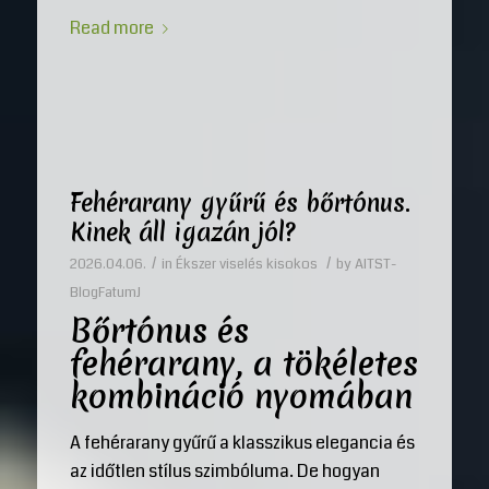
Read more
Fehérarany gyűrű és bőrtónus.
Kinek áll igazán jól?
/
/
2026.04.06.
in
Ékszer viselés kisokos
by
AITST-
BlogFatumJ
Bőrtónus és
fehérarany, a tökéletes
kombináció nyomában
A fehérarany gyűrű a klasszikus elegancia és
az időtlen stílus szimbóluma. De hogyan