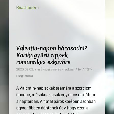
Read more
Valentin-napon házasodni?
Karikagyűrű tippek
romantikus esküvőre
/
/
2026.02.02.
in
Ékszer viselés kisokos
by
AITST-
BlogFatumJ
A Valentin-nap sokak számára a szerelem
ünnepe, másoknak csak egy giccses dátum
a naptárban. A fiatal párok körében azonban
egyre többen döntenek úgy, hogy ezen a