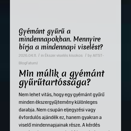
Gyémánt gyűrű a
mindennapokban. Mennyire
bírja a mindennapi viselést?
/
/
2026.04.11.
in
Ékszer viselés kisokos
by
AITST-
BlogFatumJ
Min múlik a gyémánt
gyűrűtartóssága?
Nem lehet vitás, hogy egy gyémánt gyűrű
minden ékszergyűjtemény különleges
darabja. Nem csupán eljegyzési vagy
évfordulós ajándék ez, hanem gyakran a
viselő mindennapjainak része. A kérdés