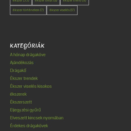
ékszer
(33)
ékszer divat
(8)
ékszer trend
(9)
ékszer történelem
(7)
ékszer viselés
(17)
KATEGÓRIÁK
A hónap drágaköve
Ajándékozás
Drágakő
Ékszer trendek
Ékszer viselés kisokos
ékszerek
Ékszerszett
Eljegyzési gyűrű
Elveszett kincsek nyomában
Érdekes drágakövek