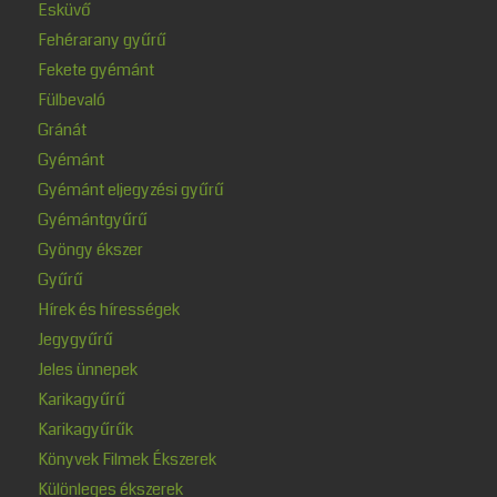
Esküvő
Fehérarany gyűrű
Fekete gyémánt
Fülbevaló
Gránát
Gyémánt
Gyémánt eljegyzési gyűrű
Gyémántgyűrű
Gyöngy ékszer
Gyűrű
Hírek és hírességek
Jegygyűrű
Jeles ünnepek
Karikagyűrű
Karikagyűrűk
Könyvek Filmek Ékszerek
Különleges ékszerek