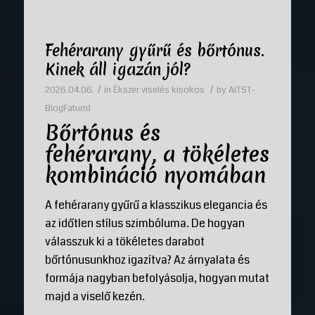
Fehérarany gyűrű és bőrtónus.
Kinek áll igazán jól?
/
/
2026.04.06.
in
Ékszer viselés kisokos
by
AITST-
BlogFatumJ
Bőrtónus és
fehérarany, a tökéletes
kombináció nyomában
A fehérarany gyűrű a klasszikus elegancia és
az időtlen stílus szimbóluma. De hogyan
válasszuk ki a tökéletes darabot
bőrtónusunkhoz igazítva? Az árnyalata és
formája nagyban befolyásolja, hogyan mutat
majd a viselő kezén.