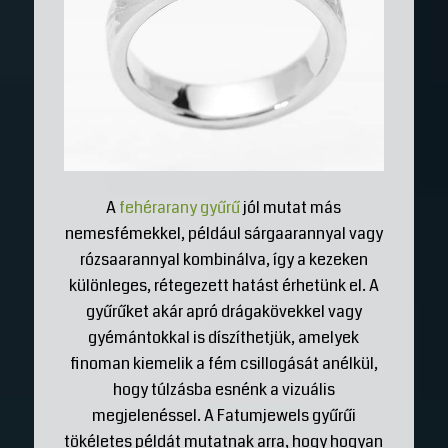
A
fehérarany gyűrű
jól mutat más
nemesfémekkel, például sárgaarannyal vagy
rózsaarannyal kombinálva, így a kezeken
különleges, rétegezett hatást érhetünk el. A
gyűrűket akár apró drágakövekkel vagy
gyémántokkal is díszíthetjük, amelyek
finoman kiemelik a fém csillogását anélkül,
hogy túlzásba esnénk a vizuális
megjelenéssel. A Fatumjewels gyűrűi
tökéletes példát mutatnak arra, hogy hogyan