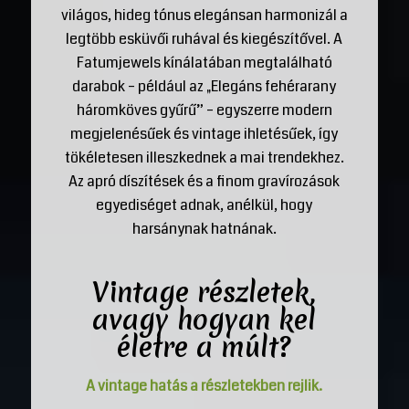
világos, hideg tónus elegánsan harmonizál a
legtöbb esküvői ruhával és kiegészítővel. A
Fatumjewels kínálatában megtalálható
darabok – például az „Elegáns fehérarany
háromköves gyűrű” – egyszerre modern
megjelenésűek és vintage ihletésűek, így
tökéletesen illeszkednek a mai trendekhez.
Az apró díszítések és a finom gravírozások
egyediséget adnak, anélkül, hogy
harsánynak hatnának.
Vintage részletek,
avagy hogyan kel
életre a múlt?
A vintage hatás a részletekben rejlik.