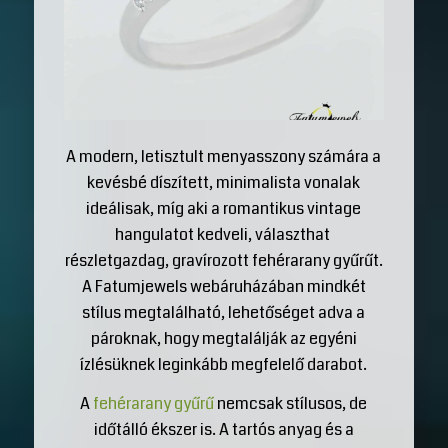
A modern, letisztult menyasszony számára a
kevésbé díszített, minimalista vonalak
ideálisak, míg aki a romantikus vintage
hangulatot kedveli, választhat
részletgazdag, gravírozott fehérarany gyűrűt.
A Fatumjewels webáruházában mindkét
stílus megtalálható, lehetőséget adva a
pároknak, hogy megtalálják az egyéni
ízlésüknek leginkább megfelelő darabot.
A
fehérarany gyűrű
nemcsak stílusos, de
időtálló ékszer is. A tartós anyag és a