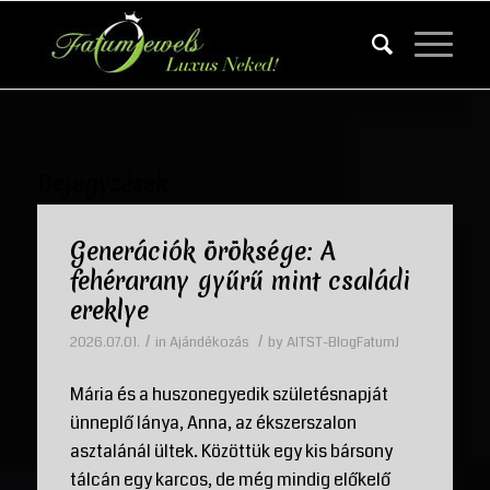
Bejegyzések
Generációk öröksége: A
fehérarany gyűrű mint családi
ereklye
/
/
2026.07.01.
in
Ajándékozás
by
AITST-BlogFatumJ
Mária és a huszonegyedik születésnapját
ünneplő lánya, Anna, az ékszerszalon
asztalánál ültek. Közöttük egy kis bársony
tálcán egy karcos, de még mindig előkelő