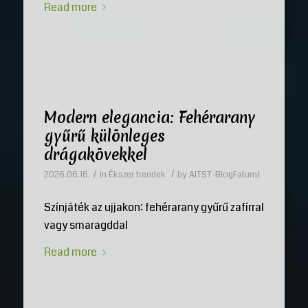
Read more
Modern elegancia: Fehérarany
gyűrű különleges
drágakövekkel
/
/
2026.06.16.
in
Ékszer trendek
by
AITST-BlogFatumJ
Színjáték az ujjakon: fehérarany gyűrű zafírral
vagy smaragddal
Read more