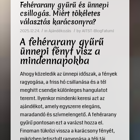
Fehérarany gyűrű és ünnepi
csillogás. Miért tökéletes
választás karácsonyra?
/
/
2025.12.24.
in
Ajándékozás
by
AITST-BlogFatumJ
A fehérarany gyűrű
ünnepi fényt visz a
mindennapokba
Ahogy közeledik az ünnepi időszak, a fények
ragyogása, a friss hó csillanása és a tél
meghitt csendje különleges hangulatot
teremt. Ilyenkor mindenki keresi azt az
ajándékot, amely egyszerre elegáns,
maradandó és szívmelengető. A fehérarany
gyűrű pontosan ezt a varázst hozza el.
Finoman tükrözi vissza a karácsony fényét,
miközben letisztult ragyogása a téli táj