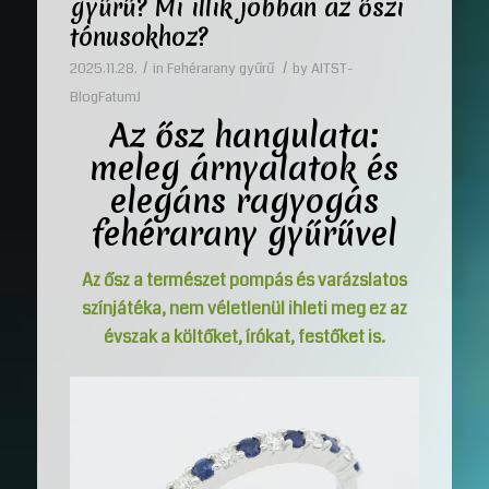
gyűrű? Mi illik jobban az őszi
tónusokhoz?
/
/
2025.11.28.
in
Fehérarany gyűrű
by
AITST-
BlogFatumJ
Az ősz hangulata:
meleg árnyalatok és
elegáns ragyogás
fehérarany gyűrűvel
Az ősz a természet pompás és varázslatos
színjátéka, nem véletlenül ihleti meg ez az
évszak a költőket, írókat, festőket is.