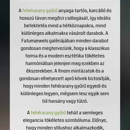
A
fehérarany gyűrű
anyaga tartós, karcálló és
hosszú távon megőrzi csillogását, így ideális
befektetés mind a hétköznapokra, mind
különleges alkalmakra vásárolt darabok. A
Fatumjewels galériájában minden darabot
gondosan megtervezünk, hogy a klasszikus
forma és a modern esztétika tökéletes
harmóniában jelenjen meg ezekben az
ékszerekben. A finom mintázatok és a
gondosan elhelyezett apró kövek biztosítják,
hogy minden fehérarany gyűrű egyedi és
különleges legyen, mégsem lesz egyik sem
túl harsány vagy túlzó.
A
fehérarany gyűrű
tehát a semleges
elegancia tökéletes szimbóluma. Előnye,
hogy minden stílushoz alkalmazkodik,