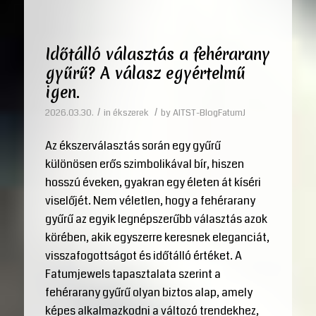
Időtálló választás a fehérarany
gyűrű? A válasz egyértelmű
igen.
/
/
2026.03.30.
in
ékszerek
by
AITST-BlogFatumJ
Az ékszerválasztás során egy gyűrű
különösen erős szimbolikával bír, hiszen
hosszú éveken, gyakran egy életen át kíséri
viselőjét. Nem véletlen, hogy a fehérarany
gyűrű az egyik legnépszerűbb választás azok
körében, akik egyszerre keresnek eleganciát,
visszafogottságot és időtálló értéket. A
Fatumjewels tapasztalata szerint a
fehérarany gyűrű olyan biztos alap, amely
képes alkalmazkodni a változó trendekhez,