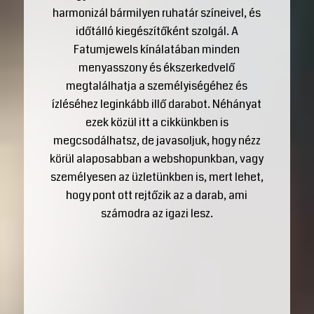
harmonizál bármilyen ruhatár színeivel, és
időtálló kiegészítőként szolgál. A
Fatumjewels kínálatában minden
menyasszony és ékszerkedvelő
megtalálhatja a személyiségéhez és
ízléséhez leginkább illő darabot. Néhányat
ezek közül itt a cikkünkben is
megcsodálhatsz, de javasoljuk, hogy nézz
körül alaposabban a webshopunkban, vagy
személyesen az üzletünkben is, mert lehet,
hogy pont ott rejtőzik az a darab, ami
számodra az igazi lesz.