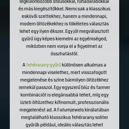
legkülönbözőbb stílusokkal, ruhadarabokkal
és más kiegészítőkkel. Nemcsak a klasszikus
esküvői szettekhez, hanem a mindennapi,
modern öltözékekhez is tökéletes választás
lehet egy ilyen ékszer. Egy jól megválasztott
gyűrű úgy képes kiemelni az egyéniséged,
miközben nem vonja el a figyelmet az
összhatástól.
A
fehérarany gyűrű
különösen alkalmas a
mindennapi viselethez, mert visszafogott
megjelenése és színe bármilyen öltözékhez
remekül passzol. Egy egyszerű blúz és farmer
kombinációt is elegánsabbá tehet, míg egy
üzleti öltözethez kifinomult, professzionális
megjelenést ad. A Fatumjewels kínálatában
megtalálható klasszikus fehérarany soliter
gyűrűk például, ideális választás lehet