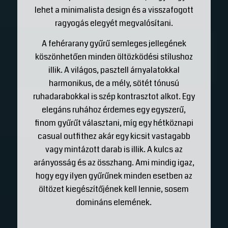
lehet a minimalista design és a visszafogott
ragyogás elegyét megvalósítani.
A fehérarany gyűrű semleges jellegének
köszönhetően minden öltözködési stílushoz
illik. A világos, pasztell árnyalatokkal
harmonikus, de a mély, sötét tónusú
ruhadarabokkal is szép kontrasztot alkot. Egy
elegáns ruhához érdemes egy egyszerű,
finom gyűrűt választani, míg egy hétköznapi
casual outfithez akár egy kicsit vastagabb
vagy mintázott darab is illik. A kulcs az
arányosság és az összhang. Ami mindig igaz,
hogy egy ilyen gyűrűnek minden esetben az
öltözet kiegészítőjének kell lennie, sosem
domináns elemének.