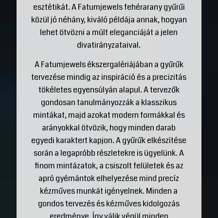
esztétikát. A Fatumjewels fehérarany gyűrűi
közül jó néhány, kiváló példája annak, hogyan
lehet ötvözni a múlt eleganciáját a jelen
divatirányzataival.
A Fatumjewels ékszergalériájában a gyűrűk
tervezése mindig az inspiráció és a precizitás
tökéletes egyensúlyán alapul. A tervezők
gondosan tanulmányozzák a klasszikus
mintákat, majd azokat modern formákkal és
arányokkal ötvözik, hogy minden darab
egyedi karaktert kapjon. A gyűrűk elkészítése
során a legapróbb részletekre is ügyelünk. A
finom mintázatok, a csiszolt felületek és az
apró gyémántok elhelyezése mind precíz
kézműves munkát igényelnek. Minden a
gondos tervezés és kézműves kidolgozás
eredménye. Így válik végül minden