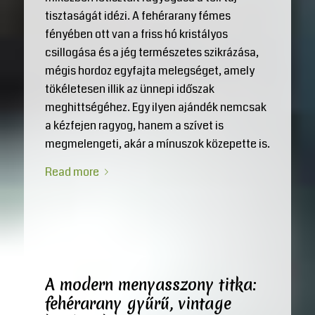
tisztaságát idézi. A fehérarany fémes
fényében ott van a friss hó kristályos
csillogása és a jég természetes szikrázása,
mégis hordoz egyfajta melegséget, amely
tökéletesen illik az ünnepi időszak
meghittségéhez. Egy ilyen ajándék nemcsak
a kézfejen ragyog, hanem a szívet is
megmelengeti, akár a mínuszok közepette is.
Read more
A modern menyasszony titka:
fehérarany gyűrű, vintage