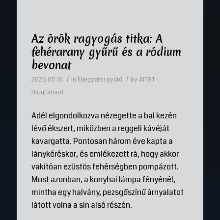
Az örök ragyogás titka: A
fehérarany gyűrű és a ródium
bevonat
/
/
2026.05.16.
in
Eljegyzési gyűrű
by
AITST-
BlogFatumJ
Adél elgondolkozva nézegette a bal kezén
lévő ékszert, miközben a reggeli kávéját
kavargatta. Pontosan három éve kapta a
lánykéréskor, és emlékezett rá, hogy akkor
vakítóan ezüstös fehérségben pompázott.
Most azonban, a konyhai lámpa fényénél,
mintha egy halvány, pezsgőszínű árnyalatot
látott volna a sín alsó részén.