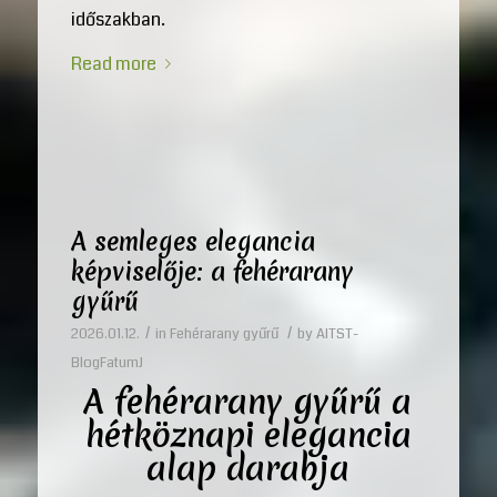
időszakban.
Read more
A semleges elegancia
képviselője: a fehérarany
gyűrű
/
/
2026.01.12.
in
Fehérarany gyűrű
by
AITST-
BlogFatumJ
A
fehérarany gyűrű
a
hétköznapi elegancia
alap darabja