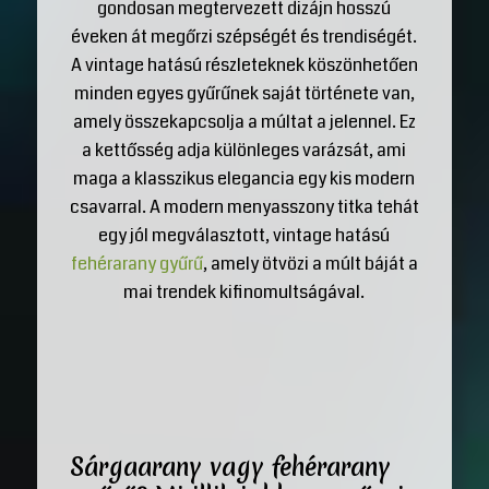
gondosan megtervezett dizájn hosszú
éveken át megőrzi szépségét és trendiségét.
A vintage hatású részleteknek köszönhetően
minden egyes gyűrűnek saját története van,
amely összekapcsolja a múltat a jelennel. Ez
a kettősség adja különleges varázsát, ami
maga a klasszikus elegancia egy kis modern
csavarral. A modern menyasszony titka tehát
egy jól megválasztott, vintage hatású
fehérarany gyűrű
, amely ötvözi a múlt báját a
mai trendek kifinomultságával.
Sárgaarany vagy fehérarany