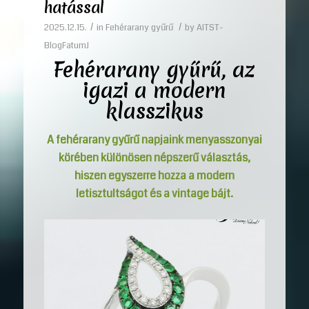
hatással
/
/
2025.12.15.
in
Fehérarany gyűrű
by
AITST-
BlogFatumJ
Fehérarany gyűrű
, az
igazi a modern
klasszikus
A
fehérarany gyűrű
napjaink menyasszonyai
körében különösen népszerű választás,
hiszen egyszerre hozza a modern
letisztultságot és a vintage bájt.