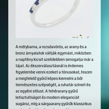
A mélybarna, a rozsdavörös, az arany és a
bronz árnyalatok váltják egymást, miközben
a napfény kicsit szelídebben simogatja már a
tájat. Az ékszerválasztásnál is érdemes
figyelembe venni ezeket a tónusokat, hiszen
a megfelelő gyűrű képes kiemelni a bőr
természetes szépségét, a ruhatár színeit és
az egyéni stílust. A fehérarany gyűrű
letisztultságot és modern eleganciát
sugároz, míg a sárgaarany gyűrűk klasszikus