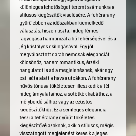
különleges lehetőséget teremt számunkra a
stílusos kiegészítők viselésére. A fehérarany
gyűrű ebben az időszakban kiemelkedő
választás, hiszen tiszta, hideg fémes
ragyogása harmonizál a hó fehérségével és a
jég kristályos csillogásával. Egy jól
megválasztott darab nemcsak eleganciát
kölcsönöz, hanem romantikus, érzéki
hangulatot is ad a megjelenésnek, akár egy
esti séta alatt a havas utcákon. A fehérarany
hűvös tónusa tökéletesen illeszkedik a tél
hideg árnyalataihoz, a sötétkék kabáthoz, a
mélybordó sálhoz vagy az ezüstös
kiegészítőkhöz. Ez a semleges elegancia
teszi a fehérarany gyűrűt tökéletes
kiegészítővé azoknak, akik a stílusos, mégis
visszafogott megjelenést keresik a jeges