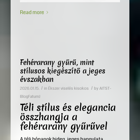
Read more
Fehérarany gyűrű, mint
stílusos kiegészítő a jeges
évszakban
/
/
2026.01.15.
in
Ékszer viselés kisokos
by
AITST-
BlogFatumJ
Téli stílus és elegancia
összhangja a
fehérarany gyűrűvel
A téli hónapok hideg, jeges hangulata