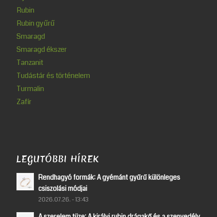
Rubin
Rubin gyűrű
Smaragd
Smaragd ékszer
Tanzanit
Tudástár és történelem
Turmalin
Zafír
LEGUTÓBBI HÍREK
Rendhagyó formák: A gyémánt gyűrű különleges
csiszolási módjai
2026.07.26. - 13:43
A szerelem tüze: A királyi rubin drágakő és a szenvedély