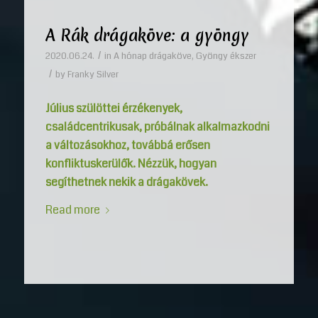
A Rák drágaköve: a gyöngy
/
2020.06.24.
in
A hónap drágaköve
,
Gyöngy ékszer
/
by
Franky Silver
Július szülöttei érzékenyek,
családcentrikusak, próbálnak alkalmazkodni
a változásokhoz, továbbá erősen
konfliktuskerülők. Nézzük, hogyan
segíthetnek nekik a drágakövek.
Read more