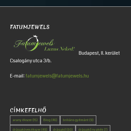
FATUMJEWELS
Budapest, II. kerület
Csalogány utca 3/b.
E-mail:
fatumjewels@fatumjewels.hu
CÍMKEFELHŐ
arany ékszer
(15)
Blog
(46)
briliáns gyémánt
(9)
drágaköves ékszer
(49)
drágakő
(60)
drágakő nyakék
(7)