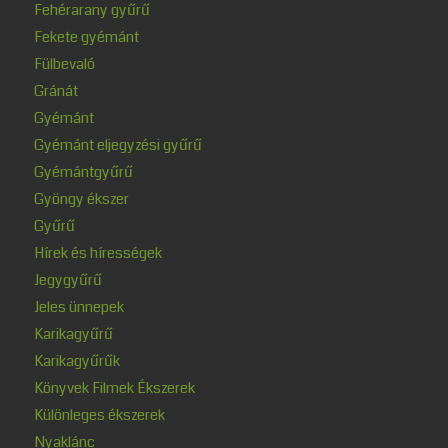
Fehérarany gyűrű
Fekete gyémánt
Fülbevaló
Gránát
Gyémánt
Gyémánt eljegyzési gyűrű
Gyémántgyűrű
Gyöngy ékszer
Gyűrű
Hírek és hírességek
Jegygyűrű
Jeles ünnepek
Karikagyűrű
Karikagyűrűk
Könyvek Filmek Ékszerek
Különleges ékszerek
Nyaklánc