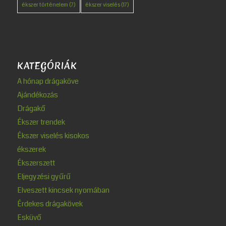
ékszer történelem
(7)
ékszer viselés
(17)
KATEGÓRIÁK
A hónap drágaköve
Ajándékozás
Drágakő
Ékszer trendek
Ékszer viselés kisokos
ékszerek
Ékszerszett
Eljegyzési gyűrű
Elveszett kincsek nyomában
Érdekes drágakövek
Esküvő