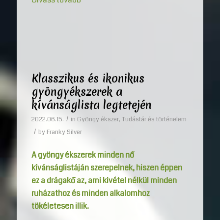
Klasszikus és ikonikus
gyöngyékszerek a
kívánságlista legtetején
/
2022.06.15.
in
Gyöngy ékszer
,
Tudástár és történelem
/
by
Franky Silver
A gyöngy ékszerek minden nő
kívánságlistáján szerepelnek, hiszen éppen
ez a drágakő az, ami kivétel nélkül minden
ruházathoz és minden alkalomhoz
tökéletesen illik.