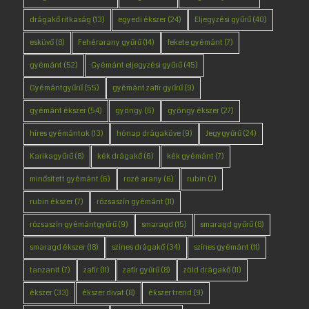
drágakő ritkaság
(13)
egyedi ékszer
(24)
Eljegyzési gyűrű
(40)
esküvő
(8)
Fehérarany gyűrű
(14)
fekete gyémánt
(7)
gyémánt
(52)
Gyémánt eljegyzési gyűrű
(45)
Gyémántgyűrű
(55)
gyémánt zafír gyűrű
(9)
gyémánt ékszer
(54)
gyöngy
(6)
gyöngy ékszer
(27)
híres gyémántok
(13)
hónap drágaköve
(9)
Jegygyűrű
(24)
Karikagyűrű
(8)
kék drágakő
(6)
kék gyémánt
(7)
minősített gyémánt
(6)
rozé arany
(6)
rubin
(7)
rubin ékszer
(7)
rózsaszín gyémánt
(11)
rózsaszín gyémántgyűrű
(9)
smaragd
(15)
smaragd gyűrű
(8)
smaragd ékszer
(18)
színes drágakő
(34)
színes gyémánt
(11)
tanzanit
(7)
zafír
(11)
zafír gyűrű
(8)
zöld drágakő
(11)
ékszer
(33)
ékszer divat
(8)
ékszer trend
(9)