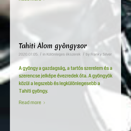
Tahiti Álom gyöngysor
/
/
2020.07.05.
in
Különleges ékszerek
by
Franky Silver
A gyöngy a gazdagság, a tartós szerelem és a
szerencse jelképe évezredek óta. A gyöngyök
közül a legszebb és legkülönlegesebb a
Tahiti gyöngy.
Read more