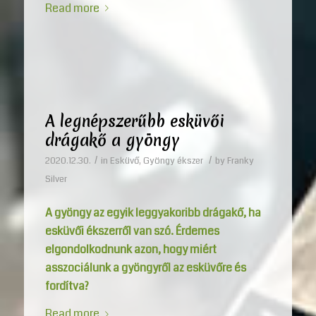
Read more
A legnépszerűbb esküvői
drágakő a gyöngy
/
/
2020.12.30.
in
Esküvő
,
Gyöngy ékszer
by
Franky
Silver
A gyöngy az egyik leggyakoribb drágakő, ha
esküvői ékszerről van szó. Érdemes
elgondolkodnunk azon, hogy miért
asszociálunk a gyöngyről az esküvőre és
fordítva?
Read more