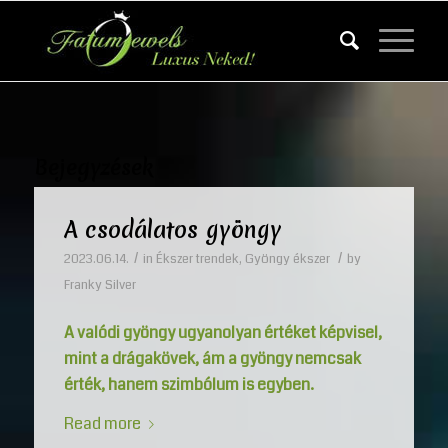
Bejegyzések
A csodálatos gyöngy
/
/
2023.06.14.
in
Ékszer trendek
,
Gyöngy ékszer
by
Franky Silver
A valódi gyöngy ugyanolyan értéket képvisel,
mint a drágakövek, ám a gyöngy nemcsak
érték, hanem szimbólum is egyben.
Read more