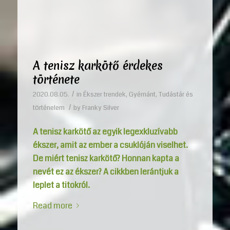
A tenisz karkötő érdekes
története
/
2020.08.05.
in
Ékszer trendek
,
Gyémánt
,
Tudástár és
/
történelem
by
Franky Silver
A tenisz karkötő az egyik legexkluzívabb
ékszer, amit az ember a csuklóján viselhet.
De miért tenisz karkötő? Honnan kapta a
nevét ez az ékszer? A cikkben lerántjuk a
leplet a titokról.
Read more