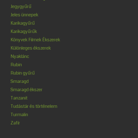
Jegygyűrű
Jeles ünnepek
Karikagyűrű
Karikagyűrűk
Könyvek Filmek Ékszerek
Különleges ékszerek
Nyaklánc
Rubin
Rubin gyűrű
Smaragd
Smaragd ékszer
Tanzanit
Tudástár és történelem
Turmalin
Zafír