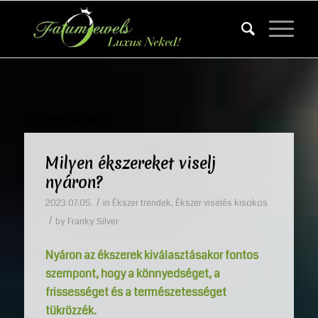
Bejegyzések
Milyen ékszereket viselj
nyáron?
/
2023.07.05.
in
Ékszer trendek
,
Ékszer viselés kisokos
/
by
Franky Silver
Nyáron az ékszerek kiválasztásakor fontos
szempont, hogy a könnyedséget, a
frissességet és a természetességet
tükrözzék.