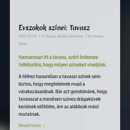
Évszakok színei: Tavasz
/
/
2021.03.03.
in
Ékszer viselés kisokos
by
Franky
Silver
Hamarosan itt a tavasz, ezért érdemes
felkészülni, hogy milyen színeket viseljünk.
A télhez hasonlóan a tavaszi színek sem
biztos, hogy megfelelnek majd a
várakozásaidnak. Bár azt gondolnánk, hogy
tavasszal a mesésen színes drágakövek
kerülnek előtérbe, ám az alábbiak mást
mutatnak.
Read more