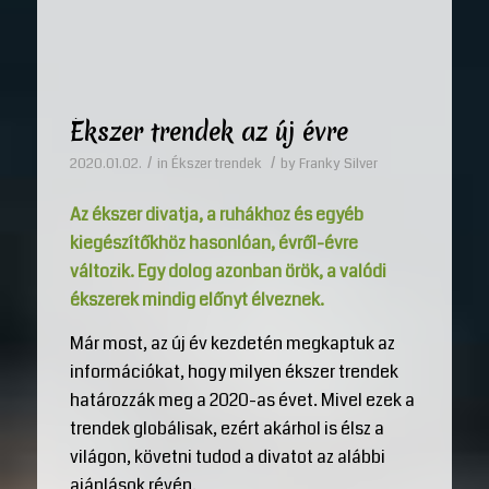
Ékszer trendek az új évre
/
/
2020.01.02.
in
Ékszer trendek
by
Franky Silver
Az ékszer divatja, a ruhákhoz és egyéb
kiegészítőkhöz hasonlóan, évről-évre
változik. Egy dolog azonban örök, a valódi
ékszerek mindig előnyt élveznek.
Már most, az új év kezdetén megkaptuk az
információkat, hogy milyen ékszer trendek
határozzák meg a 2020-as évet. Mivel ezek a
trendek globálisak, ezért akárhol is élsz a
világon, követni tudod a divatot az alábbi
ajánlások révén.