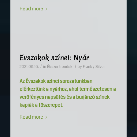
Read more
Évszakok színei: Nyár
/
/
2021.06.16.
in
Ékszer trendek
by
Franky Silver
Az Évszakok színei sorozatunkban
elérkeztünk a nyárhoz, ahol természetesen a
verőfényes napsütés és a burjánzó színek
kapják a főszerepet.
Read more