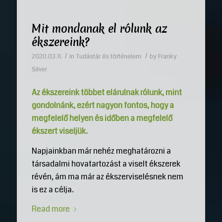
Mit mondanak el rólunk az
ékszereink?
/
/
2020.03.11.
in
Tudástár és történelem
by
Franky
Silver
Az ékszereink többet elárulnak rólunk, mint
gondolnánk, ezért nagyon fontos, hogy a
megfelelő helyen és időben a megfelelő
ékszert viseljük.
Napjainkban már nehéz meghatározni a
társadalmi hovatartozást a viselt ékszerek
révén, ám ma már az ékszerviselésnek nem
is ez a célja.
Read more