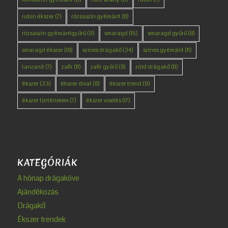
rubin ékszer
(7)
rózsaszín gyémánt
(11)
rózsaszín gyémántgyűrű
(9)
smaragd
(15)
smaragd gyűrű
(8)
smaragd ékszer
(18)
színes drágakő
(34)
színes gyémánt
(11)
tanzanit
(7)
zafír
(11)
zafír gyűrű
(8)
zöld drágakő
(11)
ékszer
(33)
ékszer divat
(8)
ékszer trend
(9)
ékszer történelem
(7)
ékszer viselés
(17)
KATEGÓRIÁK
A hónap drágaköve
Ajándékozás
Drágakő
Ékszer trendek