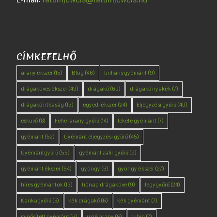
CÍMKEFELHŐ
arany ékszer
(15)
Blog
(46)
briliáns gyémánt
(9)
drágaköves ékszer
(49)
drágakő
(60)
drágakő nyakék
(7)
drágakő ritkaság
(13)
egyedi ékszer
(24)
Eljegyzési gyűrű
(40)
esküvő
(8)
Fehérarany gyűrű
(14)
fekete gyémánt
(7)
gyémánt
(52)
Gyémánt eljegyzési gyűrű
(45)
Gyémántgyűrű
(55)
gyémánt zafír gyűrű
(9)
gyémánt ékszer
(54)
gyöngy
(6)
gyöngy ékszer
(27)
híres gyémántok
(13)
hónap drágaköve
(9)
Jegygyűrű
(24)
Karikagyűrű
(8)
kék drágakő
(6)
kék gyémánt
(7)
minősített gyémánt
(6)
rozé arany
(6)
rubin
(7)