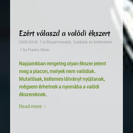
Ezért válaszd a valódi ékszert
/
2020.03.18.
in
Ékszer trendek
,
Tudástár és történelem
/
by
Franky Silver
Napjainkban rengeteg olyan ékszer jelent
meg a piacon, melyek nem valódiak.
Mutatósak, kellemes látványt nyújtanak,
mégsem érhetnek a nyomába a valódi
ékszereknek.
Read more