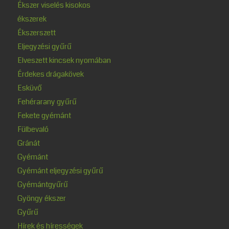
Ékszer viselés kisokos
ékszerek
Ékszerszett
Eljegyzési gyűrű
Elveszett kincsek nyomában
Érdekes drágakövek
Esküvő
Fehérarany gyűrű
Fekete gyémánt
Fülbevaló
Gránát
Gyémánt
Gyémánt eljegyzési gyűrű
Gyémántgyűrű
Gyöngy ékszer
Gyűrű
Hírek és hírességek