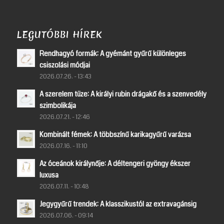
LEGUTÓBBI HÍREK
Rendhagyó formák: A gyémánt gyűrű különleges
csiszolási módjai
2026.07.26. - 13:43
A szerelem tüze: A királyi rubin drágakő és a szenvedély
szimbolikája
2026.07.21. - 12:46
Kombinált fémek: A többszínű karikagyűrű varázsa
2026.07.16. - 11:10
Az óceánok királynője: A déltengeri gyöngy ékszer
luxusa
2026.07.11. - 10:48
Jegygyűrű trendek: A klasszikustól az extravagánsig
2026.07.06. - 09:14