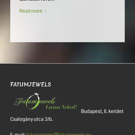
Read more
FATUMJEWELS
Budapest, II. kerület
Csalogány utca 3/b.
E-mail:
fatumjewels@fatumjewels.hu