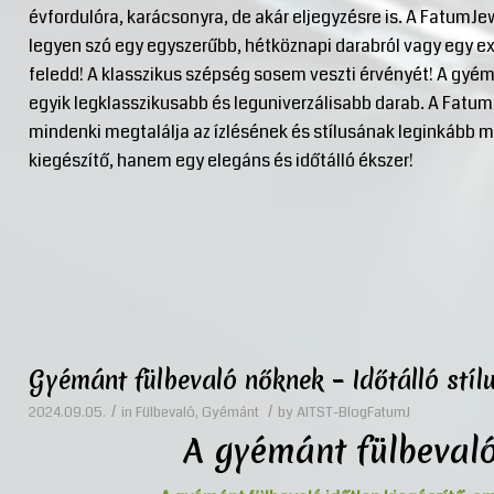
évfordulóra, karácsonyra, de akár eljegyzésre is. A FatumJe
legyen szó egy egyszerűbb, hétköznapi darabról vagy egy e
feledd! A klasszikus szépség sosem veszti érvényét! A gyém
egyik legklasszikusabb és leguniverzálisabb darab. A Fatum
mindenki megtalálja az ízlésének és stílusának leginkább 
kiegészítő, hanem egy elegáns és időtálló ékszer!
Gyémánt fülbevaló nőknek – Időtálló stíl
/
/
2024.09.05.
in
Fülbevaló
,
Gyémánt
by
AITST-BlogFatumJ
A gyémánt fülbevaló