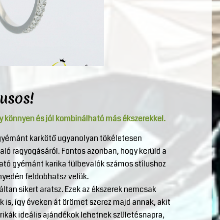
lusos!
y könnyen és jól kombinálható más ékszerekkel.
 gyémánt karkötő ugyanolyan tökéletesen
való ragyogásáról. Fontos azonban, hogy kerüld a
ható gyémánt karika fülbevalók számos stílushoz
nyedén feldobhatsz velük.
táltan sikert aratsz. Ezek az ékszerek nemcsak
is, így éveken át örömet szerez majd annak, akit
ikák ideális ajándékok lehetnek születésnapra,