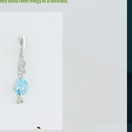
mely soha nem megy ki a divatból.