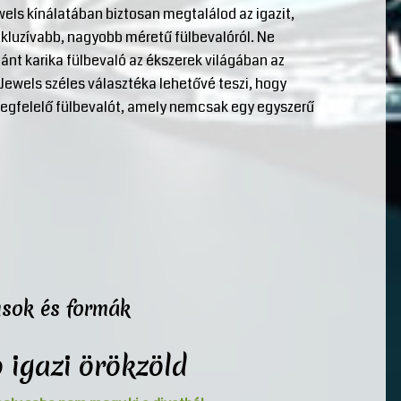
wels kínálatában biztosan megtalálod az igazit,
xkluzívabb, nagyobb méretű fülbevalóról. Ne
ánt karika fülbevaló az ékszerek világában az
Jewels széles választéka lehetővé teszi, hogy
megfelelő fülbevalót, amely nemcsak egy egyszerű
usok és formák
 igazi örökzöld