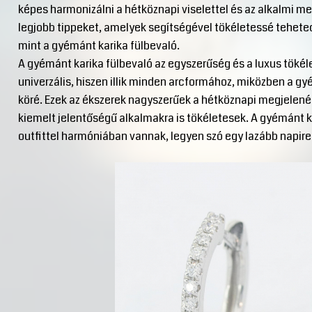
képes harmonizálni a hétköznapi viselettel és az alkalmi me
legjobb tippeket, amelyek segítségével tökéletessé tehete
mint a gyémánt karika fülbevaló.
A gyémánt karika fülbevaló az egyszerűség és a luxus tökél
univerzális, hiszen illik minden arcformához, miközben a g
köré. Ezek az ékszerek nagyszerűek a hétköznapi megjelené
kiemelt jelentőségű alkalmakra is tökéletesek. A gyémánt k
outfittel harmóniában vannak, legyen szó egy lazább napiren