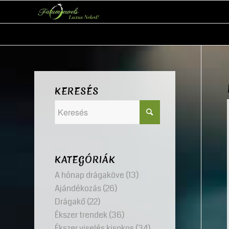
KERESÉS
KATEGÓRIÁK
A hónap drágaköve
(13)
Ajándékozás
(26)
Drágakő
(22)
Ékszer trendek
(36)
Ékszer viselés kisokos
(34)