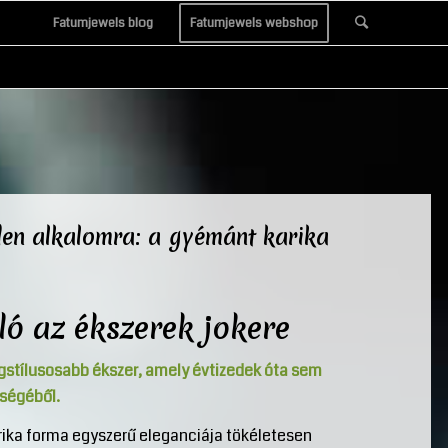
Fatumjewels blog
Fatumjewels webshop
den alkalomra: a gyémánt karika
ló az ékszerek jokere
egstílusosabb ékszer, amely évtizedek óta sem
űségéből.
rika forma egyszerű eleganciája tökéletesen