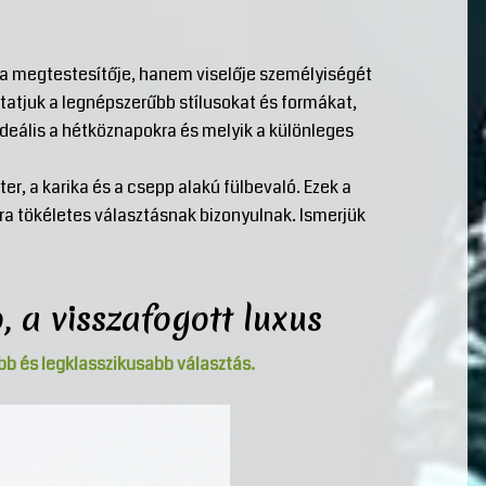
a megtestesítője, hanem viselője személyiségét
utatjuk a legnépszerűbb stílusokat és formákat,
ideális a hétköznapokra és melyik a különleges
ter, a karika és a csepp alakú fülbevaló. Ezek a
ra tökéletes választásnak bizonyulnak. Ismerjük
, a visszafogott luxus
bb és legklasszikusabb választás.