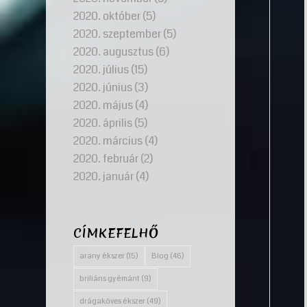
2020. október
(5)
2020. szeptember
(5)
2020. augusztus
(6)
2020. július
(15)
2020. június
(3)
2020. május
(4)
2020. április
(5)
2020. március
(4)
2020. február
(2)
2020. január
(4)
CÍMKEFELHŐ
arany ékszer
(15)
Blog
(46)
briliáns gyémánt
(9)
drágaköves ékszer
(49)