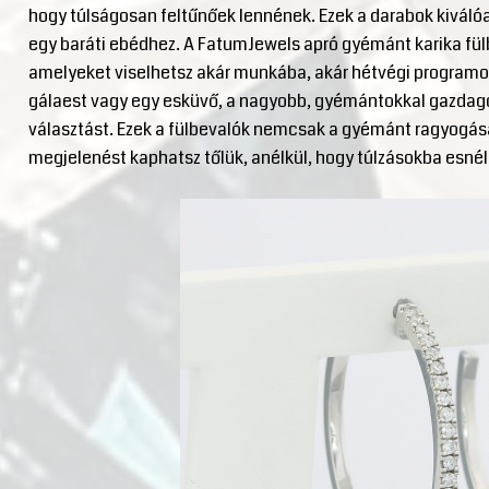
hogy túlságosan feltűnőek lennének. Ezek a darabok kiváló
egy baráti ebédhez. A FatumJewels apró gyémánt karika fülb
amelyeket viselhetsz akár munkába, akár hétvégi programo
gálaest vagy egy esküvő, a nagyobb, gyémántokkal gazdagon 
választást. Ezek a fülbevalók nemcsak a gyémánt ragyogás
megjelenést kaphatsz tőlük, anélkül, hogy túlzásokba esnél