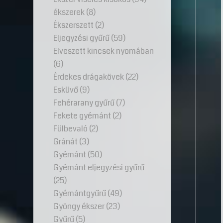
ékszerek
(8)
Ékszerszett
(2)
Eljegyzési gyűrű
(59)
Elveszett kincsek nyomában
(6)
Érdekes drágakövek
(22)
Esküvő
(9)
Fehérarany gyűrű
(7)
Fekete gyémánt
(2)
Fülbevaló
(2)
Gránát
(3)
Gyémánt
(50)
Gyémánt eljegyzési gyűrű
(25)
Gyémántgyűrű
(49)
Gyöngy ékszer
(23)
Gyűrű
(5)