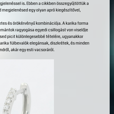
gjelenéssel is. Ebben a cikkben összegyűjtöttük a
d megjelenésed egy olyan apró kiegészítővel,
etes és örökérvényű kombinációja. A karika forma
yémántok ragyogása egyedi csillogást von viselője
sed picit különlegesebbé tételére, ugyanakkor
arika fülbevalók elegánsak, diszkrétek, és minden
dről, akár egy esti vacsoráról.