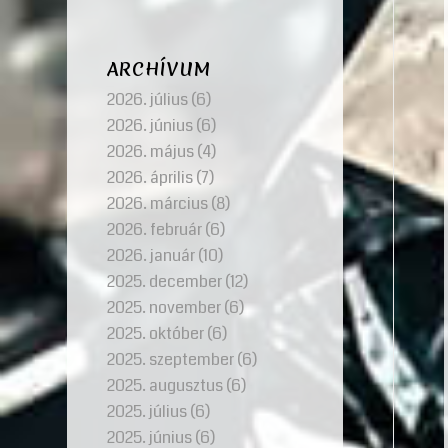
ARCHÍVUM
2026. július
(6)
2026. június
(6)
2026. május
(4)
2026. április
(7)
2026. március
(8)
2026. február
(6)
2026. január
(10)
2025. december
(12)
2025. november
(6)
2025. október
(6)
2025. szeptember
(6)
2025. augusztus
(6)
2025. július
(6)
2025. június
(6)