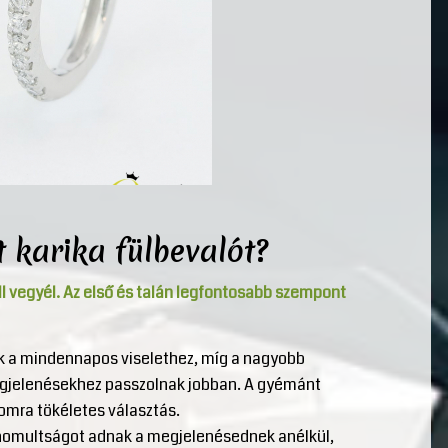
 karika fülbevalót?
ll vegyél. Az első és talán legfontosabb szempont
ek a mindennapos viselethez, míg a nagyobb
megjelenésekhez passzolnak jobban. A gyémánt
lomra tökéletes választás.
finomultságot adnak a megjelenésednek anélkül,