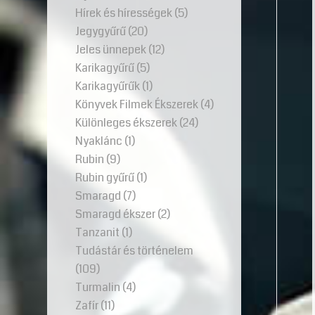
Hírek és hírességek
(5)
Jegygyűrű
(20)
Jeles ünnepek
(12)
Karikagyűrű
(5)
Karikagyűrűk
(1)
Könyvek Filmek Ékszerek
(4)
Különleges ékszerek
(24)
Nyaklánc
(1)
Rubin
(9)
Rubin gyűrű
(1)
Smaragd
(7)
Smaragd ékszer
(2)
Tanzanit
(1)
Tudástár és történelem
(109)
Turmalin
(4)
Zafír
(11)