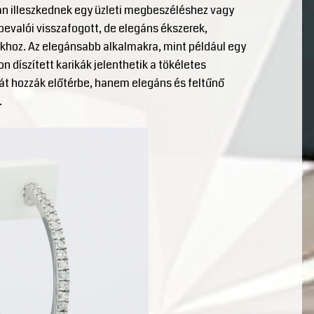
an illeszkednek egy üzleti megbeszéléshez vagy
evalói visszafogott, de elegáns ékszerek,
khoz. Az elegánsabb alkalmakra, mint például egy
díszített karikák jelenthetik a tökéletes
át hozzák előtérbe, hanem elegáns és feltűnő
.