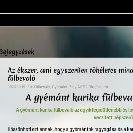
Bejegyzések
Az ékszer, ami egyszerűen tökéletes min
fülbevaló
/
/
2024.10.15.
in
Fülbevaló
,
Gyémánt
by
AITST-BlogFatumJ
A gyémánt karika fülbeva
A gyémánt karika fülbevaló az egyik legidőtlenebb és l
veszített népszer
Köszönheti ezt annak, hogy a gyémántok ragyogása és a ka