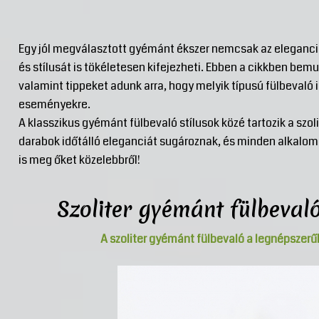
Egy jól megválasztott gyémánt ékszer nemcsak az eleganci
és stílusát is tökéletesen kifejezheti. Ebben a cikkben bem
valamint tippeket adunk arra, hogy melyik típusú fülbevaló 
eseményekre.
A klasszikus gyémánt fülbevaló stílusok közé tartozik a szoli
darabok időtálló eleganciát sugároznak, és minden alkalom
is meg őket közelebbről!
Szoliter gyémánt fülbevaló
A szoliter gyémánt fülbevaló a legnépszerű