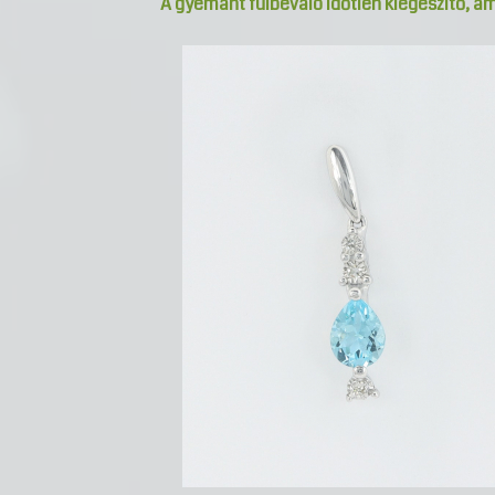
A gyémánt fülbevaló időtlen kiegészítő, a