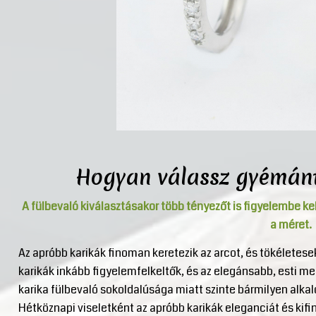
Hogyan válassz gyémánt
A fülbevaló kiválasztásakor több tényezőt is figyelembe ke
a méret.
Az apróbb karikák finoman keretezik az arcot, és tökéletes
karikák inkább figyelemfelkeltők, és az elegánsabb, esti 
karika fülbevaló sokoldalúsága miatt szinte bármilyen alka
Hétköznapi viseletként az apróbb karikák eleganciát és ki