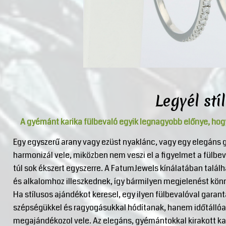
Legyél stí
A gyémánt karika fülbevaló egyik legnagyobb előnye, hog
Egy egyszerű arany vagy ezüst nyaklánc, vagy egy elegáns
harmonizál vele, miközben nem veszi el a figyelmet a fülbe
túl sok ékszert egyszerre. A FatumJewels kínálatában talál
és alkalomhoz illeszkednek, így bármilyen megjelenést kön
Ha stílusos ajándékot keresel, egy ilyen fülbevalóval garan
szépségükkel és ragyogásukkal hódítanak, hanem időtállóak 
megajándékozol vele. Az elegáns, gyémántokkal kirakott kar