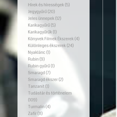
Hírek és hírességek
(5)
Jegygyűrű
(20)
Jeles ünnepek
(12)
Karikagyűrű
(5)
Karikagyűrűk
(1)
Könyvek Filmek Ékszerek
(4)
Különleges ékszerek
(24)
Nyaklánc
(1)
Rubin
(9)
Rubin gyűrű
(1)
Smaragd
(7)
Smaragd ékszer
(2)
Tanzanit
(1)
Tudástár és történelem
(109)
Turmalin
(4)
Zafír
(11)