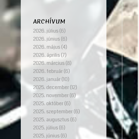
ARCHÍVUM
2026. július
(6)
2026. június
(6)
2026. május
(4)
2026. április
(7)
2026. március
(8)
2026. február
(6)
2026. január
(10)
2025. december
(12)
2025. november
(6)
2025. október
(6)
2025. szeptember
(6)
2025. augusztus
(6)
2025. július
(6)
2025. június
(6)