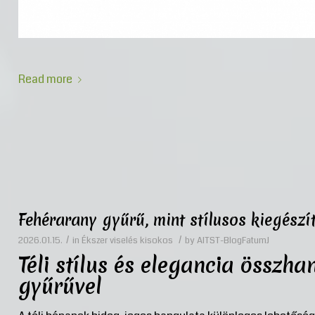
Read more
Fehérarany gyűrű, mint stílusos kiegészí
/
/
2026.01.15.
in
Ékszer viselés kisokos
by
AITST-BlogFatumJ
Téli stílus és elegancia összh
gyűrűvel