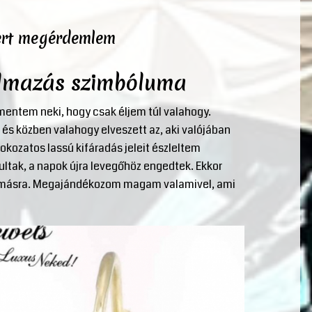
ert megérdemlem
almazás szimbóluma
entem neki, hogy csak éljem túl valahogy.
és közben valahogy elveszett az, aki valójában
okozatos lassú kifáradás jeleit észleltem
ltak, a napok újra levegőhöz engedtek. Ekkor
k másra. Megajándékozom magam valamivel, ami