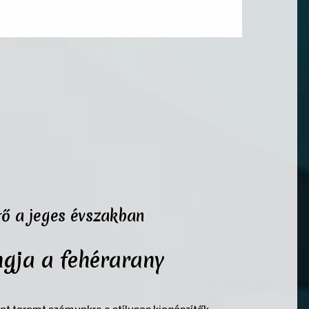
tő a jeges évszakban
angja a fehérarany