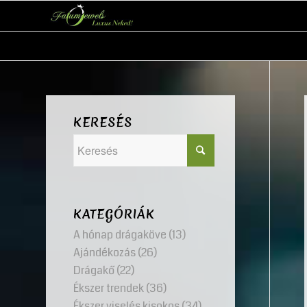
KERESÉS
KATEGÓRIÁK
A hónap drágaköve
(13)
Ajándékozás
(26)
Drágakő
(22)
Ékszer trendek
(36)
Ékszer viselés kisokos
(34)