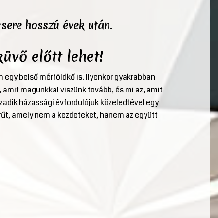
csere hosszú évek után.
üvő előtt lehet!
 egy belső mérföldkő is. Ilyenkor gyakrabban
 amit magunkkal viszünk tovább, és mi az, amit
huszadik házassági évfordulójuk közeledtével egy
rűt, amely nem a kezdeteket, hanem az együtt