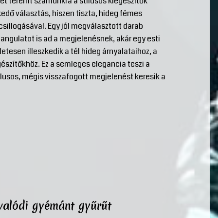
et teremt számunkra a stílusos kiegészítők
edő választás, hiszen tiszta, hideg fémes
csillogásával. Egy jól megválasztott darab
ngulatot is ad a megjelenésnek, akár egy esti
tesen illeszkedik a tél hideg árnyalataihoz, a
észítőkhöz. Ez a semleges elegancia teszi a
ílusos, mégis visszafogott megjelenést keresik a
 valódi gyémánt gyűrűt