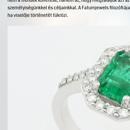
nem a trendek követése, hanem az, hogy megtaláljuk azt a
személyiségünkkel és céljainkkal. A Fatumjewels filozófiája 
ha viselője történetét tükrözi.