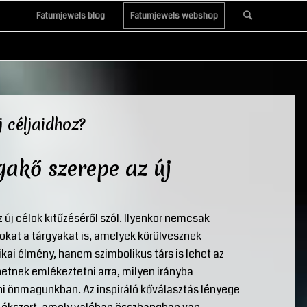
Fatumjewels blog
Fatumjewels webshop
j céljaidhoz?
gakő szerepe az új
 új célok kitűzéséről szól. Ilyenkor nemcsak
kat a tárgyakat is, amelyek körülvesznek
kai élmény, hanem szimbolikus társ is lehet az
hetnek emlékeztetni arra, milyen irányba
eni önmagunkban. Az inspiráló kőválasztás lényege