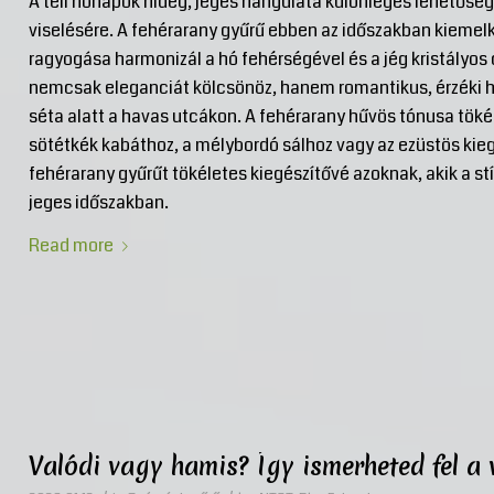
A téli hónapok hideg, jeges hangulata különleges lehetőség
viselésére. A fehérarany gyűrű ebben az időszakban kiemelk
ragyogása harmonizál a hó fehérségével és a jég kristályos 
nemcsak eleganciát kölcsönöz, hanem romantikus, érzéki ha
séta alatt a havas utcákon. A fehérarany hűvös tónusa tökéle
sötétkék kabáthoz, a mélybordó sálhoz vagy az ezüstös kieg
fehérarany gyűrűt tökéletes kiegészítővé azoknak, akik a st
jeges időszakban.
Read more
Valódi vagy hamis? Így ismerheted fel a