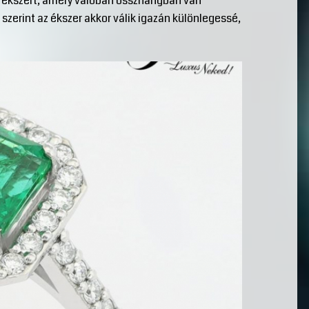
z ékszert, amely valóban összhangban van
szerint az ékszer akkor válik igazán különlegessé,