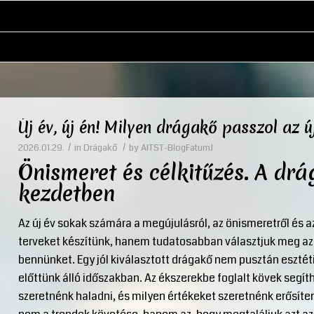
Új év, új én! Milyen drágakő passzol az ú
/
/
2026.01.29.
in
Drágakő
by
AITST-BlogFatumJ
Önismeret és célkitűzés. A drá
kezdetben
Az új év sokak számára a megújulásról, az önismeretről és az
terveket készítünk, hanem tudatosabban választjuk meg azo
bennünket. Egy jól kiválasztott drágakő nem pusztán esztéti
előttünk álló időszakban. Az ékszerekbe foglalt kövek segít
szeretnénk haladni, és milyen értékeket szeretnénk erősít