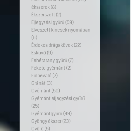
ékszerek
(8)
Ékszerszett
(2)
Eljegyzési gyűrű
(59)
Elveszett kincsek nyomában
(6)
Érdekes drágakövek
(22)
Esküvő
(9)
Fehérarany gyűrű
(7)
Fekete gyémánt
(2)
Fülbevaló
(2)
Gránát
(3)
Gyémánt
(50)
Gyémánt eljegyzési gyűrű
(25)
Gyémántgyűrű
(49)
Gyöngy ékszer
(23)
Gyűrű
(5)