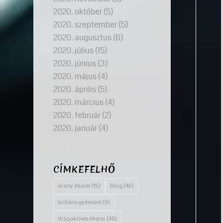
2020. október
(5)
2020. szeptember
(5)
2020. augusztus
(6)
2020. július
(15)
2020. június
(3)
2020. május
(4)
2020. április
(5)
2020. március
(4)
2020. február
(2)
2020. január
(4)
CÍMKEFELHŐ
arany ékszer
(15)
Blog
(46)
briliáns gyémánt
(9)
drágaköves ékszer
(49)