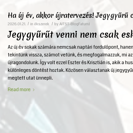
Ha új év, akkor újratervezés! Jegygyűrű 
/
/
2026.01.21.
in
ékszerek
by
AITST-BlogFatumJ
Jegygyűrűt venni nem csak esk
Az új év sokak számára nemcsak naptári fordulópont, hanem
tekintünk vissza, számot vetünk, és megfogalmazzuk, mi az,
újragondolunk. Így volt ezzel Eszter és Krisztián is, akik a 
különleges döntést hoztak. Közösen választanak új jegygyű
megtett utat ünnepli.
Read more