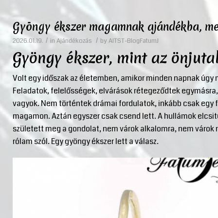
Gyöngy ékszer magamnak ajándékba, m
/
/
2026.01.19.
in
Ajándékozás
by
AITST-BlogFatumJ
Gyöngy ékszer, mint az önjut
Volt egy időszak az életemben, amikor minden napnak úgy m
Feladatok, felelősségek, elvárások rétegeződtek egymásra, 
vagyok. Nem történtek drámai fordulatok, inkább csak egy f
magamon. Aztán egyszer csak csend lett. A hullámok elcsitu
született meg a gondolat, nem várok alkalomra, nem váro
rólam szól. Egy gyöngy ékszer lett a válasz.