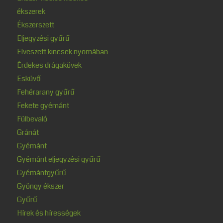
ékszerek
Ékszerszett
Eljegyzési gyűrű
Elveszett kincsek nyomában
Érdekes drágakövek
Esküvő
Fehérarany gyűrű
Fekete gyémánt
Fülbevaló
Gránát
Gyémánt
Gyémánt eljegyzési gyűrű
Gyémántgyűrű
Gyöngy ékszer
Gyűrű
Hírek és hírességek