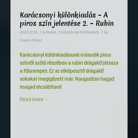
Karácsonyi különkiadás – A
piros szín jelentése 2. – Rubin
/
/
2022.12.14.
in
Rubin
,
Tudástár és történelem
by
Franky Silver
Karácsonyi különkiadásunk második piros
színről szóló részében a rubin drágakő játssza
a főszerepet. Ez az elképesztő drágakő
sokakat megigézett már. Nyugodtan hagyd
magad elcsábítani!
Read more