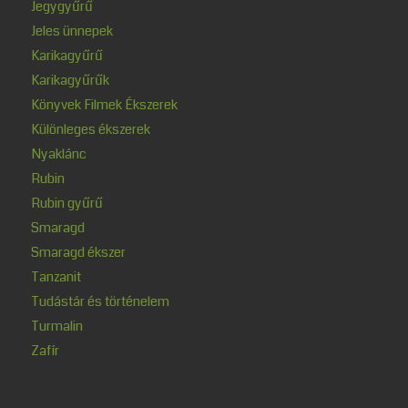
Jegygyűrű
Jeles ünnepek
Karikagyűrű
Karikagyűrűk
Könyvek Filmek Ékszerek
Különleges ékszerek
Nyaklánc
Rubin
Rubin gyűrű
Smaragd
Smaragd ékszer
Tanzanit
Tudástár és történelem
Turmalin
Zafír