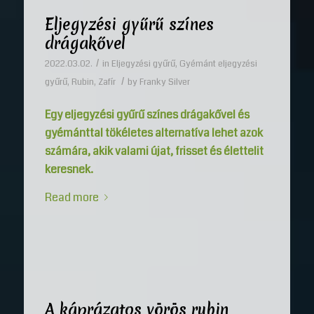
Eljegyzési gyűrű színes
drágakővel
/
2022.03.02.
in
Eljegyzési gyűrű
,
Gyémánt eljegyzési
/
gyűrű
,
Rubin
,
Zafír
by
Franky Silver
Egy eljegyzési gyűrű színes drágakővel és
gyémánttal tökéletes alternatíva lehet azok
számára, akik valami újat, frisset és élettelit
keresnek.
Read more
A káprázatos vörös rubin