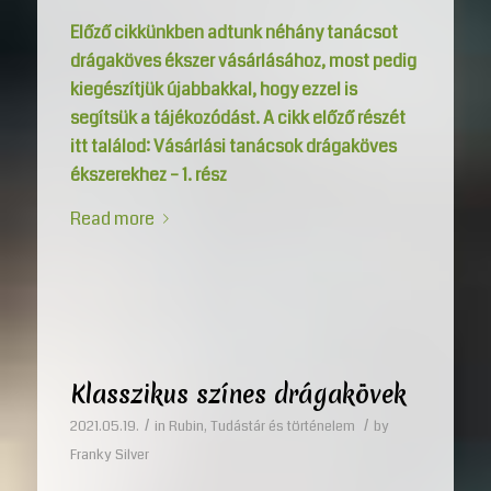
Előző cikkünkben adtunk néhány tanácsot
drágaköves ékszer vásárlásához, most pedig
kiegészítjük újabbakkal, hogy ezzel is
segítsük a tájékozódást. A cikk előző részét
itt találod:
Vásárlási tanácsok drágaköves
ékszerekhez – 1. rész
Read more
Klasszikus színes drágakövek
/
/
2021.05.19.
in
Rubin
,
Tudástár és történelem
by
Franky Silver