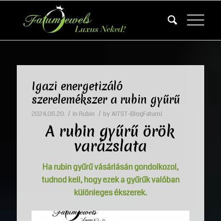
Igazi energetizáló
szerelemékszer a rubin gyűrű
/
/
2024.06.20.
in
Rubin
by
AITST-BlogFatumJ
A rubin gyűrű örök
varázslata
Ha rubin gyűrű vásárlásán gondolkozol,
tudnod kell, hogy ezek a gyűrűk valóban
különleges ékszerek.