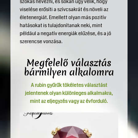
szokás nevezni, és sokan úgy vélik, hogy
viselése erősíti a szívcsakrát és növeli az
életenergiát. Emellett olyan más pozitív
hatásokat is tulajdonítanak neki, mint
például a negatív energiák elűzése, és a jó
szerencse vonzása.
Megfelelő választás
bármilyen alkalomra
A rubin gyűrűk tökéletes választást
jelentenek olyan különleges alkalmakra,
mint az eljegyzés vagy az évforduló.