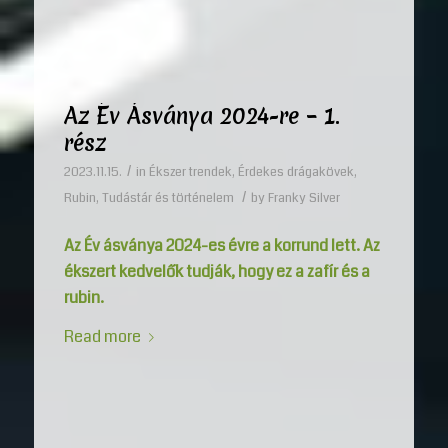
Az Év Ásványa 2024-re – 1.
rész
/
2023.11.15.
in
Ékszer trendek
,
Érdekes drágakövek
,
/
Rubin
,
Tudástár és történelem
by
Franky Silver
Az Év ásványa 2024-es évre a korrund lett. Az
ékszert kedvelők tudják, hogy ez a zafír és a
rubin.
Read more