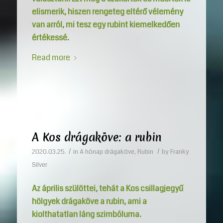
elismerik, hiszen rengeteg eltérő vélemény
van arról, mi tesz egy rubint kiemelkedően
értékessé.
Read more
A Kos drágaköve: a rubin
/
/
2020.03.25.
in
A hónap drágaköve
,
Rubin
by
Franky
Silver
Az április szülöttei, tehát a Kos csillagjegyű
hölgyek drágaköve a rubin, ami a
kiolthatatlan láng szimbóluma.