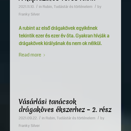
/
/
2021.11.10.
in
Rubin
,
Tudástár és történelem
by
Franky Silver
A rubint az első drágakövek egyikének
tekintik ezer és ezer év óta. Gyakran hívják a
drágakövek királyának és nem ok nélkül.
Read more
Vásárlási tanácsok
drágaköves ékszerhez – 2. rész
/
/
2021.09.22.
in
Rubin
,
Tudástár és történelem
by
Franky Silver