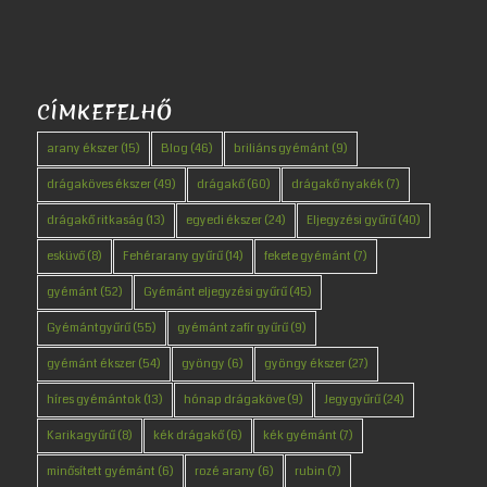
CÍMKEFELHŐ
arany ékszer
(15)
Blog
(46)
briliáns gyémánt
(9)
drágaköves ékszer
(49)
drágakő
(60)
drágakő nyakék
(7)
drágakő ritkaság
(13)
egyedi ékszer
(24)
Eljegyzési gyűrű
(40)
esküvő
(8)
Fehérarany gyűrű
(14)
fekete gyémánt
(7)
gyémánt
(52)
Gyémánt eljegyzési gyűrű
(45)
Gyémántgyűrű
(55)
gyémánt zafír gyűrű
(9)
gyémánt ékszer
(54)
gyöngy
(6)
gyöngy ékszer
(27)
híres gyémántok
(13)
hónap drágaköve
(9)
Jegygyűrű
(24)
Karikagyűrű
(8)
kék drágakő
(6)
kék gyémánt
(7)
minősített gyémánt
(6)
rozé arany
(6)
rubin
(7)