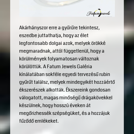
Akárhányszor erre a gyűrűre tekintesz,
eszedbe juttathatja, hogy az élet
legfontosabb dolgai azok, melyek örökké
megmaradnak, attól függetlenül, hogy a
körülmények folyamatosan változnak
körülöttük. A Fatum Jewels Galéria
kínálatában sokféle egyedi tervezésű rubin
gyűrűt találsz, melyek mindegyikét hozzáértő
ékszerészek alkották. Ékszereink gondosan
válogatott, magas minőségű drágakövekkel
készülnek, hogy hosszú éveken át
megőrizhessék szépségüket, és a hozzájuk
fűződő emlékeket.