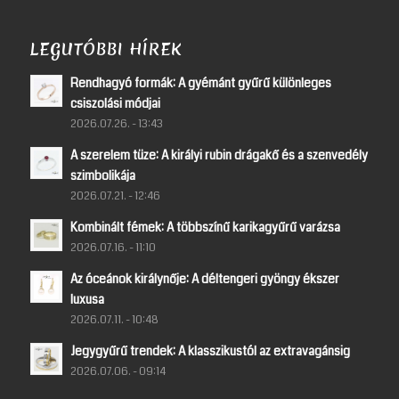
LEGUTÓBBI HÍREK
Rendhagyó formák: A gyémánt gyűrű különleges
csiszolási módjai
2026.07.26. - 13:43
A szerelem tüze: A királyi rubin drágakő és a szenvedély
szimbolikája
2026.07.21. - 12:46
Kombinált fémek: A többszínű karikagyűrű varázsa
2026.07.16. - 11:10
Az óceánok királynője: A déltengeri gyöngy ékszer
luxusa
2026.07.11. - 10:48
Jegygyűrű trendek: A klasszikustól az extravagánsig
2026.07.06. - 09:14