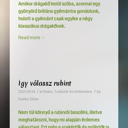
Amikor drágakő kerül szóba, azonnal egy
gyönyörű briliáns gyémántra gondolunk,
holott a gyémánt csak egyike a négy
klasszikus drágakőnek.
Read more
Így válassz rubint
/
/
2021.04.14.
in
Rubin
,
Tudástár és történelem
by
Franky Silver
Nem túl könnyű a rubinról beszélni, illetve
meghatározni, hogy mi alapján érdemes
választani. Ezt még a szakértők és műértők is