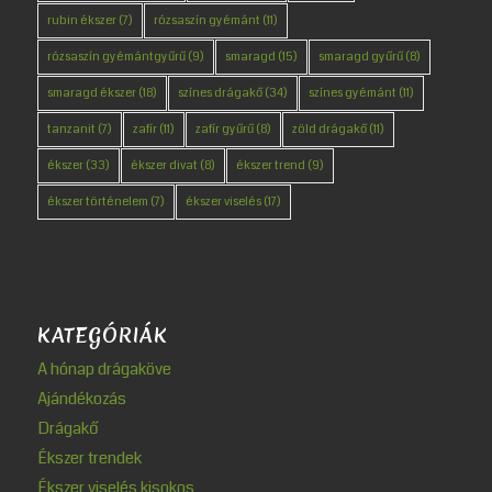
rubin ékszer
(7)
rózsaszín gyémánt
(11)
rózsaszín gyémántgyűrű
(9)
smaragd
(15)
smaragd gyűrű
(8)
smaragd ékszer
(18)
színes drágakő
(34)
színes gyémánt
(11)
tanzanit
(7)
zafír
(11)
zafír gyűrű
(8)
zöld drágakő
(11)
ékszer
(33)
ékszer divat
(8)
ékszer trend
(9)
ékszer történelem
(7)
ékszer viselés
(17)
KATEGÓRIÁK
A hónap drágaköve
Ajándékozás
Drágakő
Ékszer trendek
Ékszer viselés kisokos