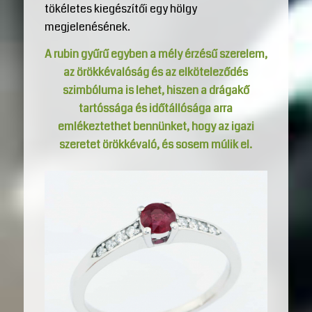
tökéletes kiegészítői egy hölgy
megjelenésének.
A rubin gyűrű egyben a mély érzésű szerelem,
az örökkévalóság és az elköteleződés
szimbóluma is lehet, hiszen a drágakő
tartóssága és időtállósága arra
emlékeztethet bennünket, hogy az igazi
szeretet örökkévaló, és sosem múlik el.