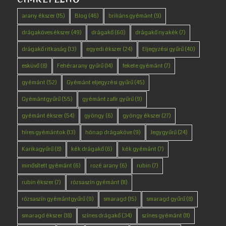
arany ékszer
(15)
Blog
(46)
briliáns gyémánt
(9)
drágaköves ékszer
(49)
drágakő
(60)
drágakő nyakék
(7)
drágakő ritkaság
(13)
egyedi ékszer
(24)
Eljegyzési gyűrű
(40)
esküvő
(8)
Fehérarany gyűrű
(14)
fekete gyémánt
(7)
gyémánt
(52)
Gyémánt eljegyzési gyűrű
(45)
Gyémántgyűrű
(55)
gyémánt zafír gyűrű
(9)
gyémánt ékszer
(54)
gyöngy
(6)
gyöngy ékszer
(27)
híres gyémántok
(13)
hónap drágaköve
(9)
Jegygyűrű
(24)
Karikagyűrű
(8)
kék drágakő
(6)
kék gyémánt
(7)
minősített gyémánt
(6)
rozé arany
(6)
rubin
(7)
rubin ékszer
(7)
rózsaszín gyémánt
(11)
rózsaszín gyémántgyűrű
(9)
smaragd
(15)
smaragd gyűrű
(8)
smaragd ékszer
(18)
színes drágakő
(34)
színes gyémánt
(11)