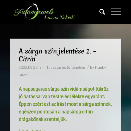
A sárga szín jelentése 1. –
Citrin
/
/
2023.03.29.
in
Tudástár és történelem
by
Franky
Silver
A napsugaras sárga szín vidámságot tükröz,
jó hatással van testre és lélekre egyaránt.
Éppen ezért ezt az írást most a sárga színnek,
egészen pontosan a napsárga citrin
drágakőnek szenteljük.
Read more