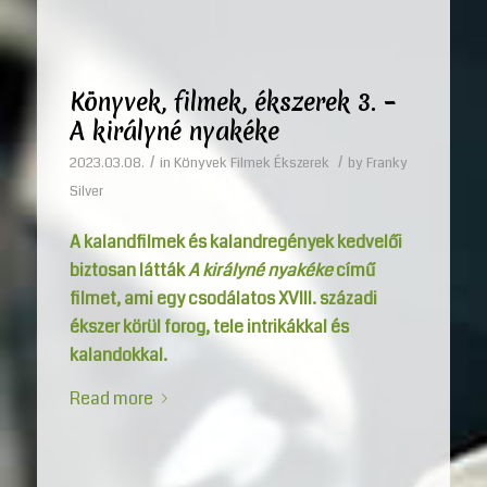
Könyvek, filmek, ékszerek 3. –
A királyné nyakéke
/
/
2023.03.08.
in
Könyvek Filmek Ékszerek
by
Franky
Silver
A kalandfilmek és kalandregények kedvelői
biztosan látták
A királyné nyakéke
című
filmet, ami egy csodálatos XVIII. századi
ékszer körül forog, tele intrikákkal és
kalandokkal.
Read more