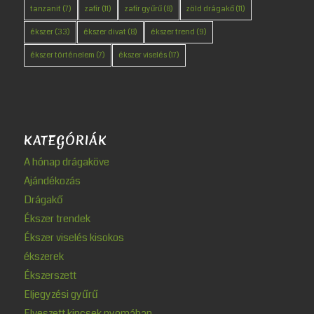
tanzanit
(7)
zafír
(11)
zafír gyűrű
(8)
zöld drágakő
(11)
ékszer
(33)
ékszer divat
(8)
ékszer trend
(9)
ékszer történelem
(7)
ékszer viselés
(17)
KATEGÓRIÁK
A hónap drágaköve
Ajándékozás
Drágakő
Ékszer trendek
Ékszer viselés kisokos
ékszerek
Ékszerszett
Eljegyzési gyűrű
Elveszett kincsek nyomában