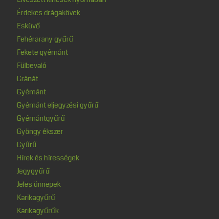
Érdekes drágakövek
Esküvő
Fehérarany gyűrű
Fekete gyémánt
Fülbevaló
Gránát
Gyémánt
Gyémánt eljegyzési gyűrű
Gyémántgyűrű
Gyöngy ékszer
Gyűrű
Hírek és hírességek
Jegygyűrű
Jeles ünnepek
Karikagyűrű
Karikagyűrűk