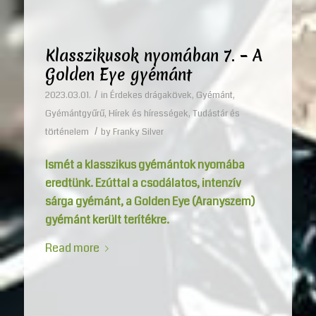
Klasszikusok nyomában 7. – A
Golden Eye gyémánt
/
2023.03.01.
in
Érdekes drágakövek
,
Gyémánt
,
Gyémántgyűrű
,
Hírek és hírességek
,
Tudástár és
/
történelem
by
Franky Silver
Ismét a klasszikus gyémántok nyomába
eredtünk. Ezúttal a csodálatos, intenzív
sárga gyémánt, a Golden Eye (Aranyszem)
gyémánt került terítékre.
Read more