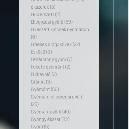
ékszerek
(8)
Ékszerszett
(2)
Eljegyzési gyűrű
(59)
Elveszett kincsek nyomában
(6)
Érdekes drágakövek
(22)
Esküvő
(9)
Fehérarany gyűrű
(7)
Fekete gyémánt
(2)
Fülbevaló
(2)
Gránát
(3)
Gyémánt
(50)
Gyémánt eljegyzési gyűrű
(25)
Gyémántgyűrű
(49)
Gyöngy ékszer
(23)
Gyűrű
(5)