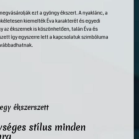
megvásárolják ezt a gyöngy ékszert. A nyaklánc, a
ökéletesen kiemelték Éva karakterét és egyedi
 az ékszernek is köszönhetően, talán Éva és
szett így egyszerre lett a kapcsolatuk szimbóluma
továbbadhatnak.
egy ékszerszett
ységes stílus minden
mra