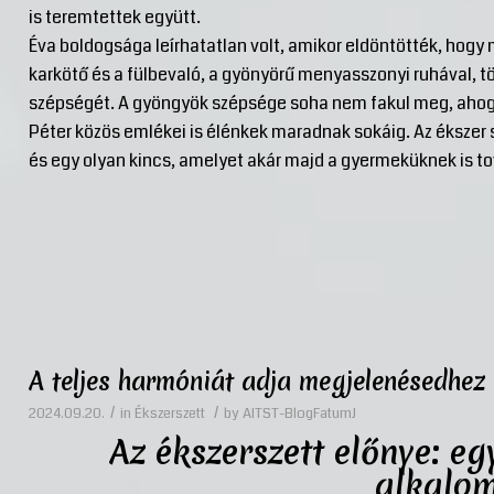
is teremtettek együtt.
Éva boldogsága leírhatatlan volt, amikor eldöntötték, hogy 
karkötő és a fülbevaló, a gyönyörű menyasszonyi ruhával, t
szépségét. A gyöngyök szépsége soha nem fakul meg, ahogy
Péter közös emlékei is élénkek maradnak sokáig. Az ékszer 
és egy olyan kincs, amelyet akár majd a gyermeküknek is 
A teljes harmóniát adja megjelenésedhez 
/
/
2024.09.20.
in
Ékszerszett
by
AITST-BlogFatumJ
Az ékszerszett előnye: eg
alkalo