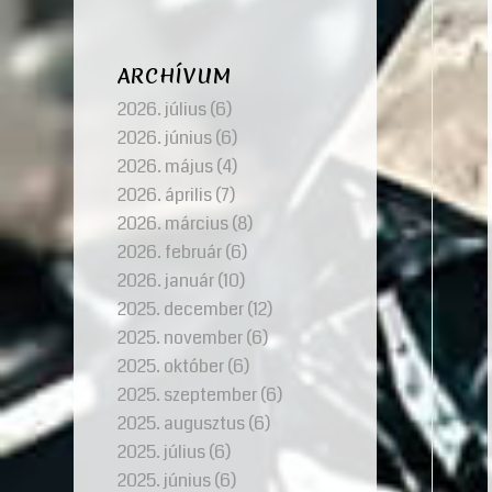
ARCHÍVUM
2026. július
(6)
2026. június
(6)
2026. május
(4)
2026. április
(7)
2026. március
(8)
2026. február
(6)
2026. január
(10)
2025. december
(12)
2025. november
(6)
2025. október
(6)
2025. szeptember
(6)
2025. augusztus
(6)
2025. július
(6)
2025. június
(6)