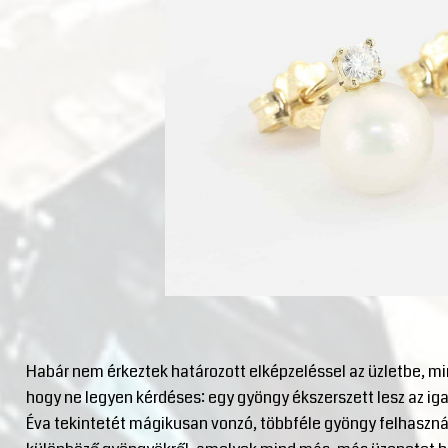
Habár nem érkeztek határozott elképzeléssel az üzletbe, mi
hogy ne legyen kérdéses: egy gyöngy ékszerszett lesz az iga
Éva tekintetét mágikusan vonzó, többféle gyöngy felhasznál