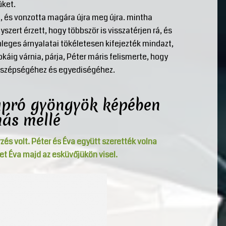
üket.
, és vonzotta magára újra meg újra. mintha
yszert érzett, hogy többször is visszatérjen rá, és
eges árnyalatai tökéletesen kifejezték mindazt,
káig várnia, párja, Péter máris felismerte, hogy
va szépségéhez és egyediségéhez.
i apró gyöngyök képében
más mellé
s volt. Péter és Éva együtt szerették volna
et Éva majd az esküvőjükön visel.