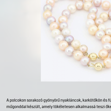
A polcokon sorakozó gyönyörű nyakláncok, karkötőkön és fü
műgonddal készült, amely tökéletesen alkalmassá teszi őket