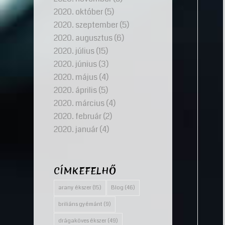
2020. október
(5)
2020. szeptember
(5)
2020. augusztus
(6)
2020. július
(15)
2020. június
(3)
2020. május
(4)
2020. április
(5)
2020. március
(4)
2020. február
(2)
2020. január
(4)
CÍMKEFELHŐ
arany ékszer
(15)
Blog
(46)
briliáns gyémánt
(9)
drágaköves ékszer
(49)