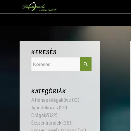
KERESÉS
KATEGÓRIÁK
A hónap drágaköve
(13)
Ajándékozás
(26)
Drágakő
(22)
Ékszer trendek
(36)
Ékszer viselés kisokos
(34)