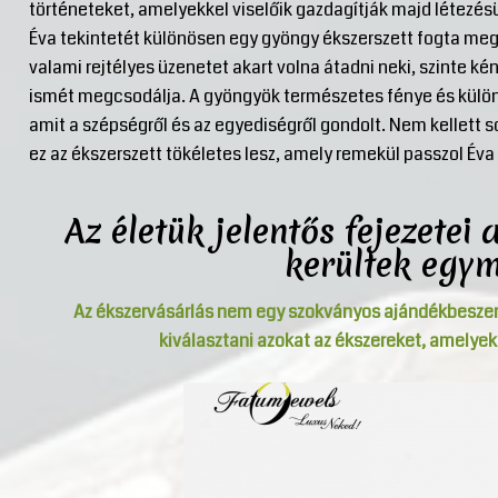
történeteket, amelyekkel viselőik gazdagítják majd létezés
Éva tekintetét különösen egy gyöngy ékszerszett fogta meg
valami rejtélyes üzenetet akart volna átadni neki, szinte kén
ismét megcsodálja. A gyöngyök természetes fénye és különl
amit a szépségről és az egyediségről gondolt. Nem kellett so
ez az ékszerszett tökéletes lesz, amely remekül passzol É
Az életük jelentős fejezete
kerültek egy
Az ékszervásárlás nem egy szokványos ajándékbeszerzé
kiválasztani azokat az ékszereket, amelyek