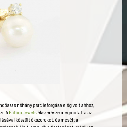
ndössze néhány perc leforgása elég volt ahhoz,
zi. A
Fatum Jewels
ékszerésze megmutatta az
ásával készült ékszereket, és mesélt a