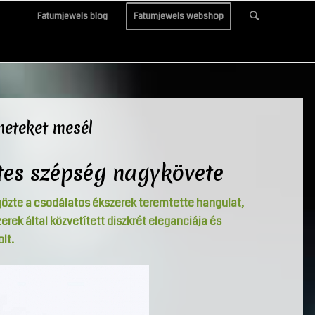
Fatumjewels blog
Fatumjewels webshop
neteket mesél
tes szépség nagykövete
özte a csodálatos ékszerek teremtette hangulat,
rek által közvetített diszkrét eleganciája és
lt.