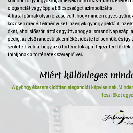
különböző gyöngyökről, amelyek mind más-más üzenetet hor
eleganciát vagy épp a bölcsességet szimbolizálta.
A fiatal párnak olyan érzése volt, hogy minden egyes gyöng
közösen megélt élményüket: az egyik gyöngy például, az el
őket, ahol először látták együtt, ahogy a lemenő Nap szép 
pedig, az első randevújuk emlékét idézte fel bennük, és így 
született volna, hogy az ő történetük apró fejezeteit fűzték 
találjanak a történetek szereplőivel.
Miért különleges mind
A gyöngy ékszerek időtlen eleganciát képviselnek. Minde
teszi őket egye