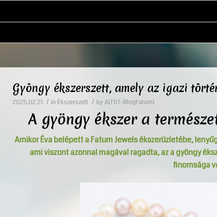
Gyöngy ékszerszett, amely az igazi törté
/
/
2025.02.21.
in
Ékszerszett
by
AITST-BlogFatumJ
A gyöngy ékszer a természe
Amikor Éva belépett a
Fatum Jewels
ékszerüzletébe, lenyűg
ami viszont azonnal magával ragadta, az a gyöngy éksze
finomsága vo