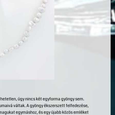
lhetetlen, úgy nincs két egyforma gyöngy sem.
umaivá váltak. A gyöngy ékszerszett felfedezése,
 magukat egymáshoz, és egy újabb közös emléket