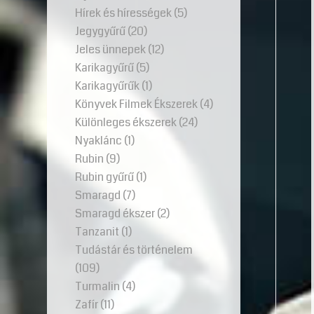
Hírek és hírességek
(5)
Jegygyűrű
(20)
Jeles ünnepek
(12)
Karikagyűrű
(5)
Karikagyűrűk
(1)
Könyvek Filmek Ékszerek
(4)
Különleges ékszerek
(24)
Nyaklánc
(1)
Rubin
(9)
Rubin gyűrű
(1)
Smaragd
(7)
Smaragd ékszer
(2)
Tanzanit
(1)
Tudástár és történelem
(109)
Turmalin
(4)
Zafír
(11)