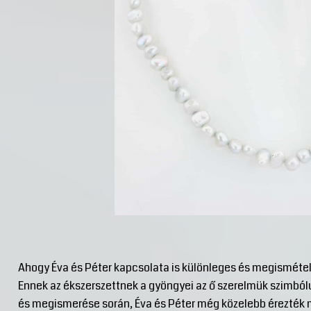
Ahogy Éva és Péter kapcsolata is különleges és megisméte
Ennek az ékszerszettnek a gyöngyei az ő szerelmük szimból
és megismerése során, Éva és Péter még közelebb érezték