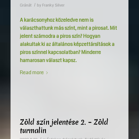
/
Gránát
by
Franky Silver
A karácsonyhoz közeledve nem is
választhattunk más színt, mint a pirosat. Mit
jelent számodra a piros szín? Hogyan
alakultak ki az általános képzettársítások a
piros színnel kapcsolatban? Minderre
hamarosan választ kapsz.
Read more
Zöld szín jelentése 2. – Zöld
turmalin