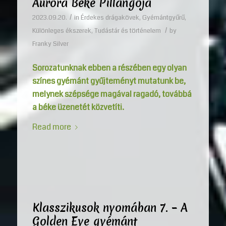
Aurora Béke Pillangója
/
2023.09.20.
in
Érdekes drágakövek
,
Gyémántgyűrű
,
/
Különleges ékszerek
,
Tudástár és történelem
by
Franky Silver
Sorozatunknak ebben a részében egy olyan
színes gyémánt gyűjteményt mutatunk be,
melynek szépsége magával ragadó, továbbá
a béke üzenetét közvetíti.
Read more
Klasszikusok nyomában 7. – A
Golden Eye gyémánt