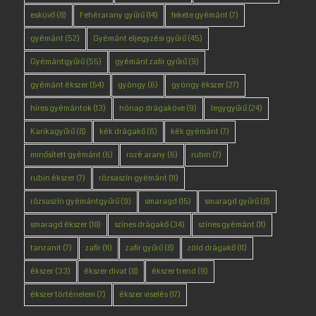
esküvő
(8)
Fehérarany gyűrű
(14)
fekete gyémánt
(7)
gyémánt
(52)
Gyémánt eljegyzési gyűrű
(45)
Gyémántgyűrű
(55)
gyémánt zafír gyűrű
(9)
gyémánt ékszer
(54)
gyöngy
(6)
gyöngy ékszer
(27)
híres gyémántok
(13)
hónap drágaköve
(9)
Jegygyűrű
(24)
Karikagyűrű
(8)
kék drágakő
(6)
kék gyémánt
(7)
minősített gyémánt
(6)
rozé arany
(6)
rubin
(7)
rubin ékszer
(7)
rózsaszín gyémánt
(11)
rózsaszín gyémántgyűrű
(9)
smaragd
(15)
smaragd gyűrű
(8)
smaragd ékszer
(18)
színes drágakő
(34)
színes gyémánt
(11)
tanzanit
(7)
zafír
(11)
zafír gyűrű
(8)
zöld drágakő
(11)
ékszer
(33)
ékszer divat
(8)
ékszer trend
(9)
ékszer történelem
(7)
ékszer viselés
(17)