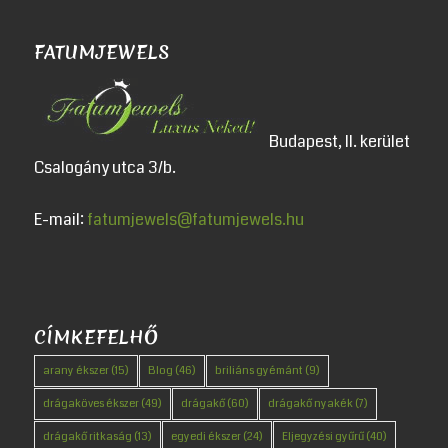
FATUMJEWELS
Budapest, II. kerület
Csalogány utca 3/b.
E-mail:
fatumjewels@fatumjewels.hu
CÍMKEFELHŐ
arany ékszer
(15)
Blog
(46)
briliáns gyémánt
(9)
drágaköves ékszer
(49)
drágakő
(60)
drágakő nyakék
(7)
drágakő ritkaság
(13)
egyedi ékszer
(24)
Eljegyzési gyűrű
(40)