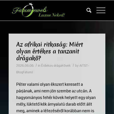
Az afrikai ritkaság: Miért
olyan értékes a tanzanit
drágakő?
/
/
2026.06.06.
in
Érdekes drágakövek
by
AITST-
BlogFatumJ
Péter valami olyan ékszert keresett a
párjának, ami nem jön szembe az utcán. A
hagyományos fehér kövek helyett egy olyan
mély, lüktető kék árnyalatú darab előtt állt
meg, aminek a létezéséről korábban nem is