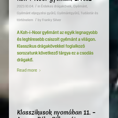
/
2023.10.04.
in
Érdekes drágakövek
,
Gyémánt
,
Gyémánt eljegyzési gyűrű
,
Gyémántgyűrű
,
Tudástár és
/
történelem
by
Franky Silver
A Koh-i-Noor gyémánt az egyik legnagyobb
és leghíresebb csiszolt gyémánt a világon.
Klasszikus drágakövekkel foglalkozó
sorozatunk következő tárgya ez a csodás
drágakő.
Read more
Klasszikusok nyomában 11. –