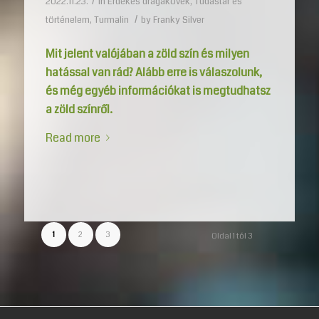
/
2022.11.23.
in
Érdekes drágakövek
,
Tudástár és
/
történelem
,
Turmalin
by
Franky Silver
Mit jelent valójában a zöld szín és milyen
hatással van rád? Alább erre is válaszolunk,
és még egyéb információkat is megtudhatsz
a zöld színről.
Read more
1
2
3
Oldal 1 tól 3