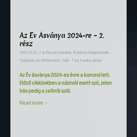
Az Év Ásványa 2024-re – 2.
rész
/
2023.11.22.
in
Ékszer trendek
,
Érdekes drágakövek
,
/
Tudástár és történelem
,
Zafír
by
Franky Silver
Az Év ásványa 2024-es évre a korrund lett.
Előző cikkünkben a rubinról esett szó, jelen
írás pedig a zafírról szól.
Read more