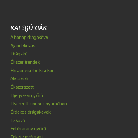
KATEGÓRIÁK
A hónap drágaköve
Ajándékozás
Drágakő
Ékszer trendek
Ékszer viselés kisokos
ékszerek
Ékszerszett
Eljegyzési gyűrű
Elveszett kincsek nyomában
Érdekes drágakövek
Esküvő
Fehérarany gyűrű
Fekete gyémánt