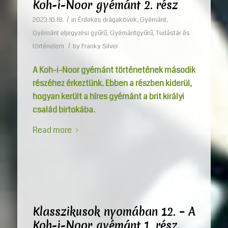
Koh-i-Noor gyémánt 2. rész
/
2023.10.18.
in
Érdekes drágakövek
,
Gyémánt
,
Gyémánt eljegyzési gyűrű
,
Gyémántgyűrű
,
Tudástár és
/
történelem
by
Franky Silver
A Koh-i-Noor gyémánt történetének második
részéhez érkeztünk. Ebben a részben kiderül,
hogyan került a híres gyémánt a brit királyi
család birtokába.
Read more
Klasszikusok nyomában 12. – A
Koh-i-Noor gyémánt 1. rész