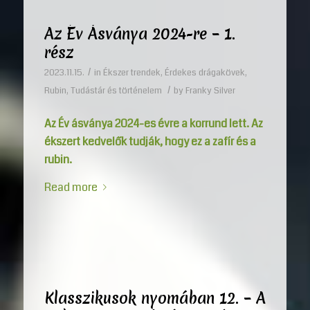
Az Év Ásványa 2024-re – 1.
rész
/
2023.11.15.
in
Ékszer trendek
,
Érdekes drágakövek
,
/
Rubin
,
Tudástár és történelem
by
Franky Silver
Az Év ásványa 2024-es évre a korrund lett. Az
ékszert kedvelők tudják, hogy ez a zafír és a
rubin.
Read more
Klasszikusok nyomában 12. – A