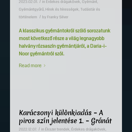
/
2023.02.01.
in
Érdekes drágakövek
,
Gyémánt
,
Gyémántgyűrű
,
Hírek és hírességek
,
Tudástár és
/
történelem
by
Franky Silver
A klasszikus gyémántokról szóló sorozatunk
most következő része a világ legnagyobb
halvány rózsaszín gyémántjáról, a Daria-i-
Noor gyémántról szól.
Read more
Karácsonyi különkiadás – A
piros szín jelentése 1. – Gránát
/
2022.12.07.
in
Ékszer trendek
,
Érdekes drágakövek
,