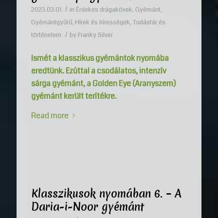
/
2023.03.01.
in
Érdekes drágakövek
,
Gyémánt
,
Gyémántgyűrű
,
Hírek és hírességek
,
Tudástár és
/
történelem
by
Franky Silver
Ismét a klasszikus gyémántok nyomába
eredtünk. Ezúttal a csodálatos, intenzív
sárga gyémánt, a Golden Eye (Aranyszem)
gyémánt került terítékre.
Read more
Klasszikusok nyomában 6. – A
Daria-i-Noor gyémánt