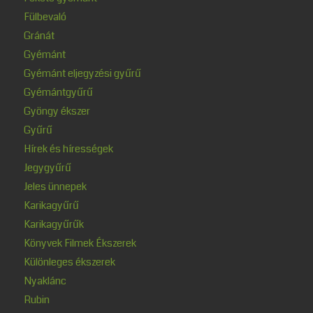
Fülbevaló
Gránát
Gyémánt
Gyémánt eljegyzési gyűrű
Gyémántgyűrű
Gyöngy ékszer
Gyűrű
Hírek és hírességek
Jegygyűrű
Jeles ünnepek
Karikagyűrű
Karikagyűrűk
Könyvek Filmek Ékszerek
Különleges ékszerek
Nyaklánc
Rubin