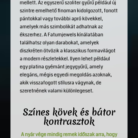
mellett. Az egyszerű szoliter gyűrű például új
szintre emelhető finoman kidolgozott, fonott
pántokkal vagy további apró kövekkel,
amelyek más szimbolikát adhatnak az
ékszerhez. A Fatumjewels kínálatában
találhatsz olyan darabokat, amelyek
diszkréten ötvözik a klasszikus formavilágot
a modern részletekkel. Ilyen lehet például
egy platina gyémánt jegygyűrű, amely
elegáns, mégis egyedi megoldás azoknak,
akik visszafogott stílusra vágynak, de
szeretnének valami különlegeset.
Színes kövek és bátor
kontrasztok
A nyár vége mindig remek időszak arra, hogy