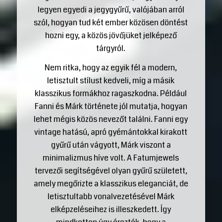
legyen egyedi a jegygyűrű, valójában arról
szól, hogyan tud két ember közösen döntést
hozni egy, a közös jövőjüket jelképező
tárgyról.
Nem ritka, hogy az egyik fél a modern,
letisztult stílust kedveli, míg a másik
klasszikus formákhoz ragaszkodna. Például
Fanni és Márk története jól mutatja, hogyan
lehet mégis közös nevezőt találni. Fanni egy
vintage hatású, apró gyémántokkal kirakott
gyűrű után vágyott, Márk viszont a
minimalizmus híve volt. A Fatumjewels
tervezői segítségével olyan gyűrű született,
amely megőrizte a klasszikus eleganciát, de
letisztultabb vonalvezetésével Márk
elképzeléseihez is illeszkedett. Így