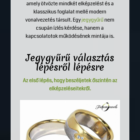
amely ötvözte mindkét elképzelést és a
klasszikus foglalat mellé modern
vonalvezetés társult. Egy
jegygyűrű
nem
csupán ízlés kérdése, hanem a
kapcsolatotok működésének mintája is.
Jegygyűrű
választás
lépésről lépésre
Az első lépés, hogy beszéljetek őszintén az
elképzeléseitekről.