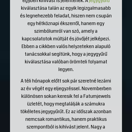
egyben kihívást is jelentenek. A
jegygyűrű
kiválasztása talán az egyik legizgalmasabb
és legnehezebb feladat, hiszen nem csupán
egy hétköznapi ékszerről, hanem egy
szimbólumról van szó, amely a
kapcsolatotok múltját és jövőjét jelképezi.
Ebben a cikkben valós helyzeteken alapuló
tanácsokkal segítünk, hogy a jegygyűrű
kiválasztása valóban örömteli folyamat
legyen.
A téli hónapok előtt sok pár szeretné lezárni
az év végét egy eljegyzéssel. Novemberben
különösen sokan keresik fel a Fatumjewels
üzletét, hogy megtalálják a számukra
tökéletes jegygyűrűt. Ez az időszak azonban
nemcsak romantikus, hanem praktikus
szempontból is kihívást jelent. Nagy a