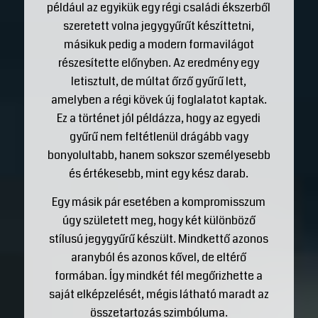
például az egyikük egy régi családi ékszerből
szeretett volna jegygyűrűt készíttetni,
másikuk pedig a modern formavilágot
részesítette előnyben. Az eredmény egy
letisztult, de múltat őrző gyűrű lett,
amelyben a régi kövek új foglalatot kaptak.
Ez a történet jól példázza, hogy az egyedi
gyűrű nem feltétlenül drágább vagy
bonyolultabb, hanem sokszor személyesebb
és értékesebb, mint egy kész darab.
Egy másik pár esetében a kompromisszum
úgy született meg, hogy két különböző
stílusú jegygyűrű készült. Mindkettő azonos
aranyból és azonos kővel, de eltérő
formában. Így mindkét fél megőrizhette a
saját elképzelését, mégis látható maradt az
összetartozás szimbóluma.