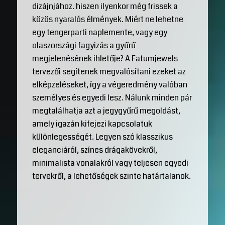
dizájnjához. hiszen ilyenkor még frissek a
közös nyaralós élmények. Miért ne lehetne
egy tengerparti naplemente, vagy egy
olaszországi fagyizás a gyűrű
megjelenésének ihletője? A Fatumjewels
tervezői segítenek megvalósítani ezeket az
elképzeléseket, így a végeredmény valóban
személyes és egyedi lesz. Nálunk minden pár
megtalálhatja azt a jegygyűrű megoldást,
amely igazán kifejezi kapcsolatuk
különlegességét. Legyen szó klasszikus
eleganciáról, színes drágakövekről,
minimalista vonalakról vagy teljesen egyedi
tervekről, a lehetőségek szinte határtalanok.