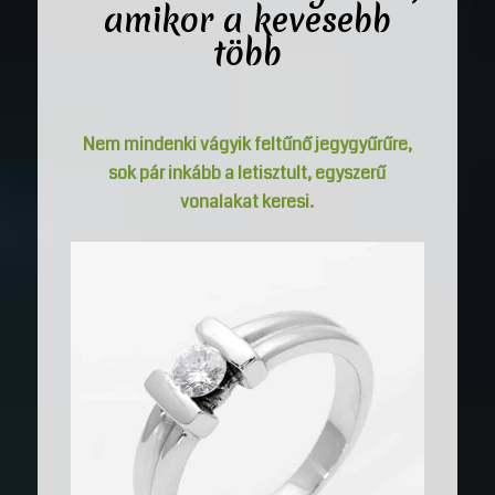
amikor a kevesebb
több
Nem mindenki vágyik feltűnő jegygyűrűre,
sok pár inkább a letisztult, egyszerű
vonalakat keresi.