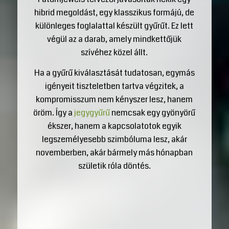
hibrid megoldást, egy klasszikus formájú, de
különleges foglalattal készült gyűrűt. Ez lett
végül az a darab, amely mindkettőjük
szívéhez közel állt.
Ha a gyűrű kiválasztását tudatosan, egymás
igényeit tiszteletben tartva végzitek, a
kompromisszum nem kényszer lesz, hanem
öröm. Így a
jegygyűrű
nemcsak egy gyönyörű
ékszer, hanem a kapcsolatotok egyik
legszemélyesebb szimbóluma lesz, akár
novemberben, akár bármely más hónapban
születik róla döntés.