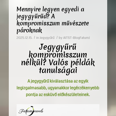
Mennyire legyen egyedi a
jegygyűrűd? A
kompromisszum művészete
pároknak
/
/
2025.12.15.
in
Jegygyűrű
by
AITST-BlogFatumJ
Jegygyűrű
kompromisszum
nélkül? Valós példák
tanulságai
A jegygyűrű kiválasztása az egyik
legizgalmasabb, ugyanakkor legérzékenyebb
pontja az esküvő előkészületeinek.