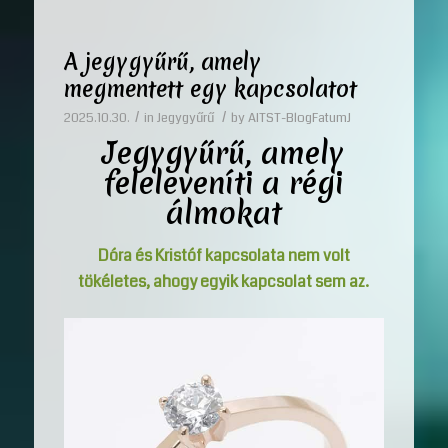
A jegygyűrű, amely
megmentett egy kapcsolatot
/
/
2025.10.30.
in
Jegygyűrű
by
AITST-BlogFatumJ
Jegygyűrű, amely
feleleveníti a régi
álmokat
Dóra és Kristóf kapcsolata nem volt
tökéletes, ahogy egyik kapcsolat sem az.