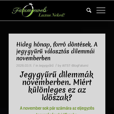
Hideg hónap, forró döntések. A
jegygyűrű választás dilemmái
novemberben
/
/
2026.03.11.
in
Jegygyűrű
by
AITST-BlogFatumJ
Jegygyűrű
dilemmák
novemberben. Miért
különleges ez az
időszak?
A november sok pár számára az eljegyzés