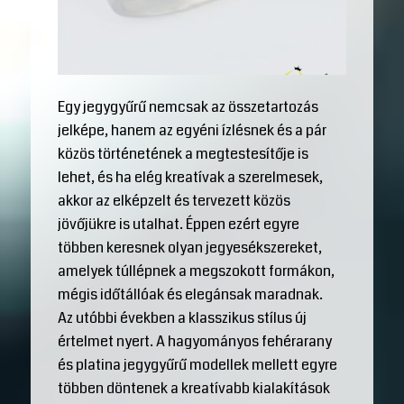
Egy jegygyűrű nemcsak az összetartozás
jelképe, hanem az egyéni ízlésnek és a pár
közös történetének a megtestesítője is
lehet, és ha elég kreatívak a szerelmesek,
akkor az elképzelt és tervezett közös
jövőjükre is utalhat. Éppen ezért egyre
többen keresnek olyan jegyesékszereket,
amelyek túllépnek a megszokott formákon,
mégis időtállóak és elegánsak maradnak.
Az utóbbi években a klasszikus stílus új
értelmet nyert. A hagyományos fehérarany
és platina jegygyűrű modellek mellett egyre
többen döntenek a kreatívabb kialakítások