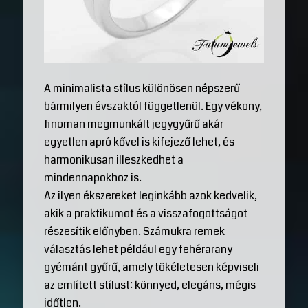
A minimalista stílus különösen népszerű
bármilyen évszaktól függetlenül. Egy vékony,
finoman megmunkált jegygyűrű akár
egyetlen apró kővel is kifejező lehet, és
harmonikusan illeszkedhet a
mindennapokhoz is.
Az ilyen ékszereket leginkább azok kedvelik,
akik a praktikumot és a visszafogottságot
részesítik előnyben. Számukra remek
választás lehet például egy fehérarany
gyémánt gyűrű, amely tökéletesen képviseli
az említett stílust: könnyed, elegáns, mégis
időtlen.