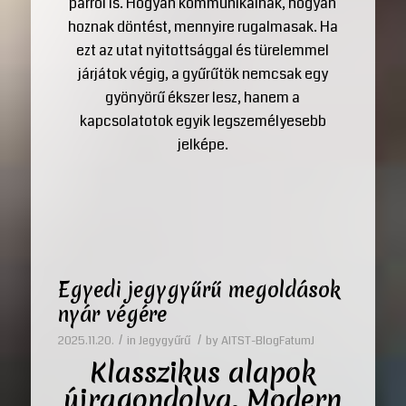
párról is. Hogyan kommunikálnak, hogyan
hoznak döntést, mennyire rugalmasak. Ha
ezt az utat nyitottsággal és türelemmel
járjátok végig, a gyűrűtök nemcsak egy
gyönyörű ékszer lesz, hanem a
kapcsolatotok egyik legszemélyesebb
jelképe.
Egyedi jegygyűrű megoldások
nyár végére
/
/
2025.11.20.
in
Jegygyűrű
by
AITST-BlogFatumJ
Klasszikus alapok
újragondolva. Modern