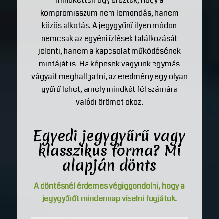
mindketten úgy érezték, hogy a
kompromisszum nem lemondás, hanem
közös alkotás. A jegygyűrű ilyen módon
nemcsak az egyéni ízlések találkozását
jelenti, hanem a kapcsolat működésének
mintáját is. Ha képesek vagyunk egymás
vágyait meghallgatni, az eredmény egy olyan
gyűrű lehet, amely mindkét fél számára
valódi örömet okoz.
Egyedi
jegygyűrű
vagy
klasszikus forma? Mi
alapján dönts
A döntésnél érdemes végiggondolni, hogy a
jegygyűrűt mindennap viselni fogjátok.