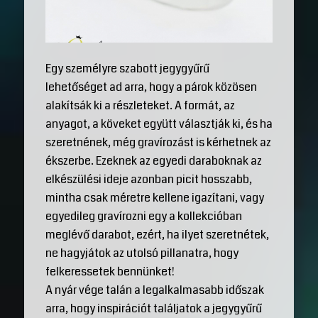
Egy személyre szabott jegygyűrű
lehetőséget ad arra, hogy a párok közösen
alakítsák ki a részleteket. A formát, az
anyagot, a köveket együtt választják ki, és ha
szeretnének, még gravírozást is kérhetnek az
ékszerbe. Ezeknek az egyedi daraboknak az
elkészülési ideje azonban picit hosszabb,
mintha csak méretre kellene igazítani, vagy
egyedileg gravírozni egy a kollekcióban
meglévő darabot, ezért, ha ilyet szeretnétek,
ne hagyjátok az utolsó pillanatra, hogy
felkeressetek bennünket!
A nyár vége talán a legalkalmasabb időszak
arra, hogy inspirációt találjatok a jegygyűrű