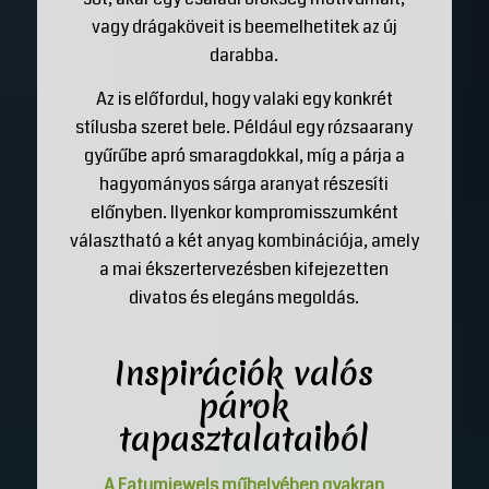
vagy drágaköveit is beemelhetitek az új
darabba.
Az is előfordul, hogy valaki egy konkrét
stílusba szeret bele. Például egy rózsaarany
gyűrűbe apró smaragdokkal, míg a párja a
hagyományos sárga aranyat részesíti
előnyben. Ilyenkor kompromisszumként
választható a két anyag kombinációja, amely
a mai ékszertervezésben kifejezetten
divatos és elegáns megoldás.
Inspirációk valós
párok
tapasztalataiból
A Fatumjewels műhelyében gyakran