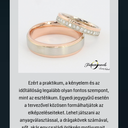
Ezért a praktikum, a kényelem és az
időtállóság legalább olyan fontos szempont,
mint az esztétikum. Egyedi jegygyűrű esetén
a tervezővel közösen formálhatjátok az
elképzeléseiteket. Lehet játszani az
anyagválasztással, a drágakövek számával,
sőt, akár egy családi örökség motívumait,