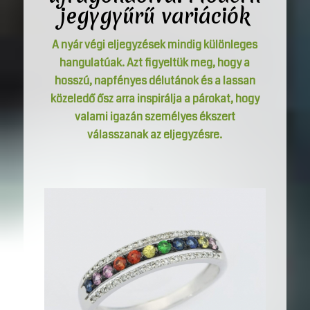
jegygyűrű variációk
A nyár végi eljegyzések mindig különleges
hangulatúak. Azt figyeltük meg, hogy a
hosszú, napfényes délutánok és a lassan
közeledő ősz arra inspirálja a párokat, hogy
valami igazán személyes ékszert
válasszanak az eljegyzésre.