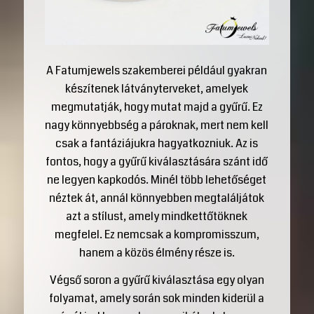
A Fatumjewels szakemberei például gyakran
készítenek látványterveket, amelyek
megmutatják, hogy mutat majd a gyűrű. Ez
nagy könnyebbség a pároknak, mert nem kell
csak a fantáziájukra hagyatkozniuk. Az is
fontos, hogy a gyűrű kiválasztására szánt idő
ne legyen kapkodós. Minél több lehetőséget
néztek át, annál könnyebben megtaláljátok
azt a stílust, amely mindkettőtöknek
megfelel. Ez nemcsak a kompromisszum,
hanem a közös élmény része is.
Végső soron a gyűrű kiválasztása egy olyan
folyamat, amely során sok minden kiderül a