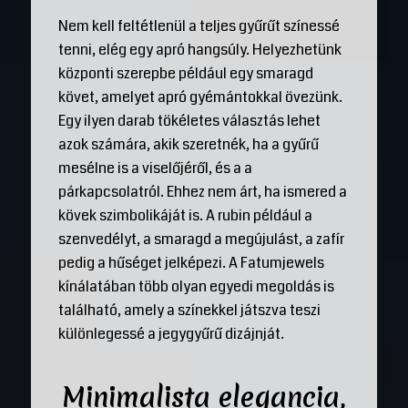
Nem kell feltétlenül a teljes gyűrűt színessé
tenni, elég egy apró hangsúly. Helyezhetünk
központi szerepbe például egy smaragd
követ, amelyet apró gyémántokkal övezünk.
Egy ilyen darab tökéletes választás lehet
azok számára, akik szeretnék, ha a gyűrű
mesélne is a viselőjéről, és a a
párkapcsolatról. Ehhez nem árt, ha ismered a
kövek szimbolikáját is. A rubin például a
szenvedélyt, a smaragd a megújulást, a zafír
pedig a hűséget jelképezi. A Fatumjewels
kínálatában több olyan egyedi megoldás is
található, amely a színekkel játszva teszi
különlegessé a jegygyűrű dizájnját.
Minimalista elegancia,