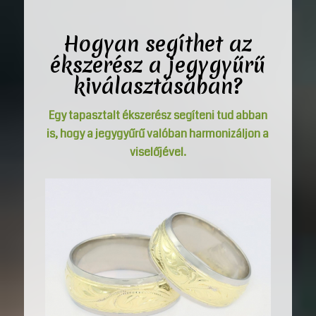
Hogyan segíthet az
ékszerész a
jegygyűrű
kiválasztásában?
Egy tapasztalt ékszerész segíteni tud abban
is, hogy a jegygyűrű valóban harmonizáljon a
viselőjével.