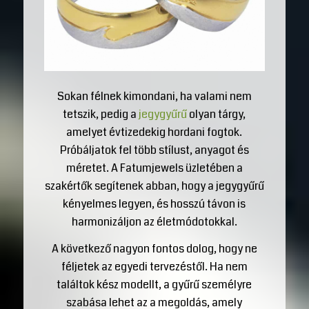
Sokan félnek kimondani, ha valami nem
tetszik, pedig a
jegygyűrű
olyan tárgy,
amelyet évtizedekig hordani fogtok.
Próbáljatok fel több stílust, anyagot és
méretet. A Fatumjewels üzletében a
szakértők segítenek abban, hogy a jegygyűrű
kényelmes legyen, és hosszú távon is
harmonizáljon az életmódotokkal.
A következő nagyon fontos dolog, hogy ne
féljetek az egyedi tervezéstől. Ha nem
találtok kész modellt, a gyűrű személyre
szabása lehet az a megoldás, amely