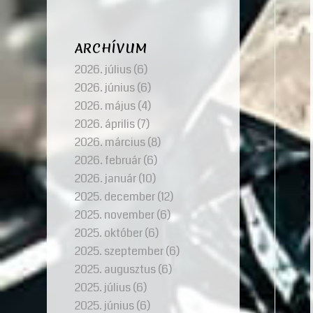
ARCHÍVUM
2026. július
(6)
2026. június
(6)
2026. május
(4)
2026. április
(7)
2026. március
(8)
2026. február
(6)
2026. január
(10)
2025. december
(12)
2025. november
(6)
2025. október
(6)
2025. szeptember
(6)
2025. augusztus
(6)
2025. július
(6)
2025. június
(6)