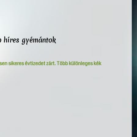
b híres gyémántok
 sikeres évtizedet zárt. Több különleges kék