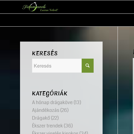
KERESÉS
KATEGÓRIÁK
A hónap drágaköve
(13)
Ajándékozás
(26)
Drágakő
(22)
Ékszer trendek
(36)
Ékszer viselés kisokos
(34)