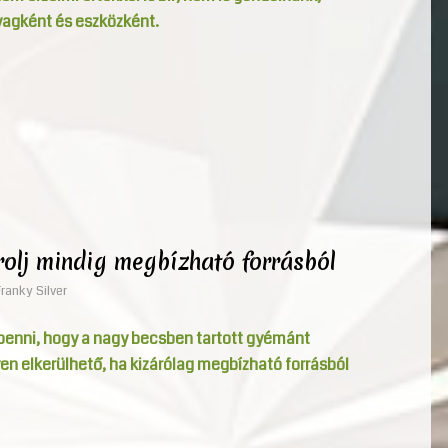
yagként és eszközként.
rolj mindig megbízható forrásból
Franky Silver
öbbenni, hogy a nagy becsben tartott gyémánt
n elkerülhető, ha kizárólag megbízható forrásból