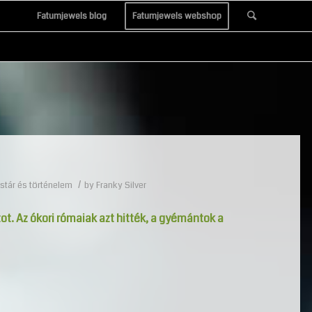
Fatumjewels blog
Fatumjewels webshop
/
stár és történelem
by
Franky Silver
t. Az ókori rómaiak azt hitték, a gyémántok a