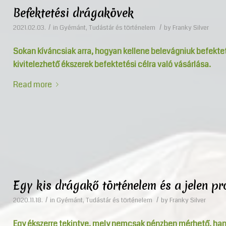
Befektetési drágakövek
/
/
2021.02.03.
in
Gyémánt
,
Tudástár és történelem
by
Franky Silver
Sokan kíváncsiak arra, hogyan kellene belevágniuk befekte
kivitelezhető ékszerek befektetési célra való vásárlása.
Read more
Egy kis drágakő történelem és a jelen p
/
/
2020.11.18.
in
Gyémánt
,
Tudástár és történelem
by
Franky Silver
Egy ékszerre tekintve, mely nemcsak pénzben mérhető, hane