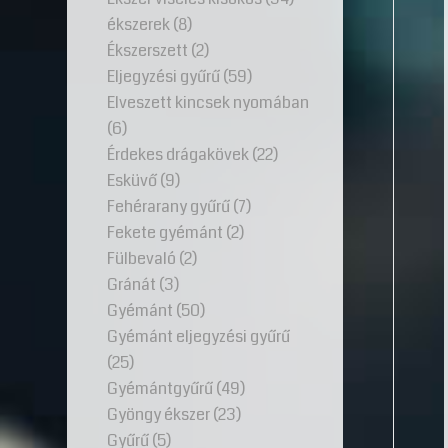
ékszerek
(8)
Ékszerszett
(2)
Eljegyzési gyűrű
(59)
Elveszett kincsek nyomában
(6)
Érdekes drágakövek
(22)
Esküvő
(9)
Fehérarany gyűrű
(7)
Fekete gyémánt
(2)
Fülbevaló
(2)
Gránát
(3)
Gyémánt
(50)
Gyémánt eljegyzési gyűrű
(25)
Gyémántgyűrű
(49)
Gyöngy ékszer
(23)
Gyűrű
(5)