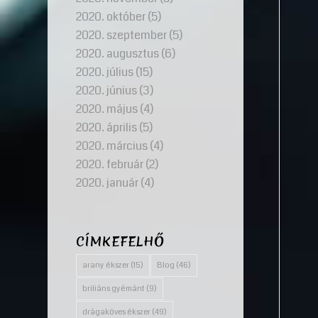
2020. október
(5)
2020. szeptember
(5)
2020. augusztus
(6)
2020. július
(15)
2020. június
(3)
2020. május
(4)
2020. április
(5)
2020. március
(4)
2020. február
(2)
2020. január
(4)
CÍMKEFELHŐ
arany ékszer
(15)
Blog
(46)
briliáns gyémánt
(9)
drágaköves ékszer
(49)