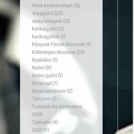
Hírek és hírességek
(5)
Jegygyűrű
(20)
Jeles ünnepek
(12)
Karikagyűrű
(5)
Karikagyűrűk
(1)
Könyvek Filmek Ékszerek
(4)
Különleges ékszerek
(24)
Nyaklánc
(1)
Rubin
(9)
Rubin gyűrű
(1)
Smaragd
(7)
Smaragd ékszer
(2)
Tanzanit
(1)
Tudástár és történelem
(109)
Turmalin
(4)
Zafír
(11)