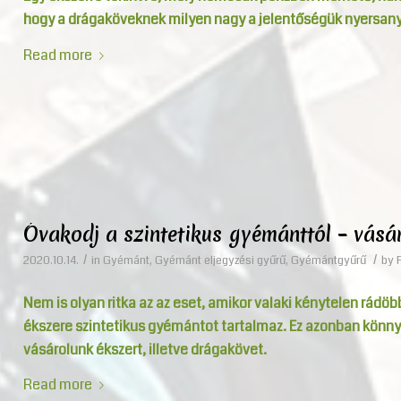
hogy a drágaköveknek milyen nagy a jelentőségük nyersan
Read more
Óvakodj a szintetikus gyémánttól – vásá
/
/
2020.10.14.
in
Gyémánt
,
Gyémánt eljegyzési gyűrű
,
Gyémántgyűrű
by
Nem is olyan ritka az az eset, amikor valaki kénytelen rád
ékszere szintetikus gyémántot tartalmaz. Ez azonban könnye
vásárolunk ékszert, illetve drágakövet.
Read more