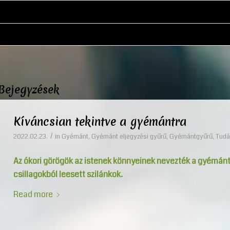
Bejegyzések
Kíváncsian tekintve a gyémántra
/
2022.02.23.
in
Gyémánt
,
Gyémánt eljegyzési gyűrű
,
Gyémántgyűrű
,
Tudá
Az ókori görögök az istenek könnyeinek nevezték a gyémánto
csillagokból leesett szilánkok.
Read more