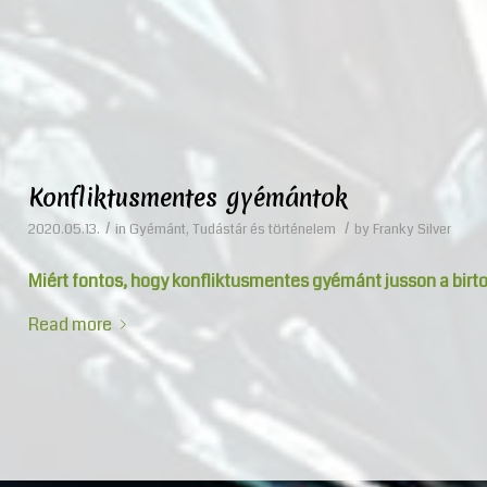
Konfliktusmentes gyémántok
/
/
2020.05.13.
in
Gyémánt
,
Tudástár és történelem
by
Franky Silver
Miért fontos, hogy konfliktusmentes gyémánt jusson a birt
Read more