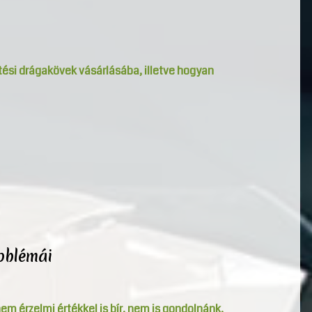
tési drágakövek vásárlásába, illetve hogyan
roblémái
m érzelmi értékkel is bír, nem is gondolnánk,