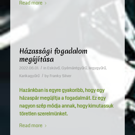
Read more
Házassági fogadalom
megújítása
/
2022.06.01.
in
Esküvő
,
Gyémántgyűrű
,
Jegygyűrű
,
/
Karikagyűrű
by
Franky Silver
Hazánkban is egyre gyakoribb, hogy egy
házaspár megújítja a fogadalmát. Ez egy
nagyon szép módja annak, hogy kimutassuk
töretlen szerelmünket.
Read more