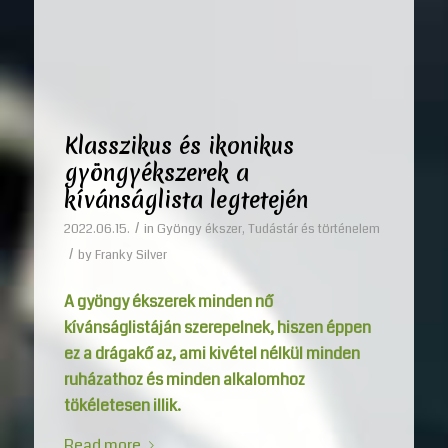
Klasszikus és ikonikus
gyöngyékszerek a
kívánságlista legtetején
/
2022.06.15.
in
Gyöngy ékszer
,
Tudástár és történelem
/
by
Franky Silver
A gyöngy ékszerek minden nő
kívánságlistáján szerepelnek, hiszen éppen
ez a drágakő az, ami kivétel nélkül minden
ruházathoz és minden alkalomhoz
tökéletesen illik.
Read more