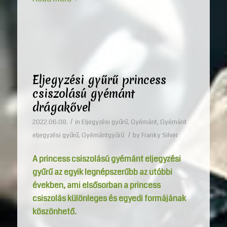
Eljegyzési gyűrű princess
csiszolású gyémánt
drágakővel
/
2022.06.08.
in
Eljegyzési gyűrű
,
Gyémánt
,
Gyémánt
/
eljegyzési gyűrű
,
Gyémántgyűrű
by
Franky Silver
A princess csiszolású gyémánt eljegyzési
gyűrű az egyik legnépszerűbb az utóbbi
években, ami elsősorban a princess
csiszolás különleges és egyedi formájának
köszönhető.