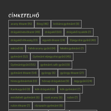
CÍMKEFELHŐ
arany ékszer
(15)
Blog
(46)
briliáns gyémánt
(9)
drágaköves ékszer
(49)
drágakő
(60)
drágakő nyakék
(7)
drágakő ritkaság
(13)
egyedi ékszer
(24)
Eljegyzési gyűrű
(40)
esküvő
(8)
Fehérarany gyűrű
(14)
fekete gyémánt
(7)
gyémánt
(52)
Gyémánt eljegyzési gyűrű
(45)
Gyémántgyűrű
(55)
gyémánt zafír gyűrű
(9)
gyémánt ékszer
(54)
gyöngy
(6)
gyöngy ékszer
(27)
híres gyémántok
(13)
hónap drágaköve
(9)
Jegygyűrű
(24)
Karikagyűrű
(8)
kék drágakő
(6)
kék gyémánt
(7)
minősített gyémánt
(6)
rozé arany
(6)
rubin
(7)
rubin ékszer
(7)
rózsaszín gyémánt
(11)