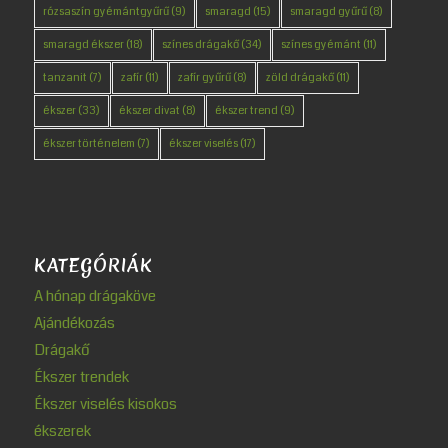
rózsaszín gyémántgyűrű
(9)
smaragd
(15)
smaragd gyűrű
(8)
smaragd ékszer
(18)
színes drágakő
(34)
színes gyémánt
(11)
tanzanit
(7)
zafír
(11)
zafír gyűrű
(8)
zöld drágakő
(11)
ékszer
(33)
ékszer divat
(8)
ékszer trend
(9)
ékszer történelem
(7)
ékszer viselés
(17)
KATEGÓRIÁK
A hónap drágaköve
Ajándékozás
Drágakő
Ékszer trendek
Ékszer viselés kisokos
ékszerek