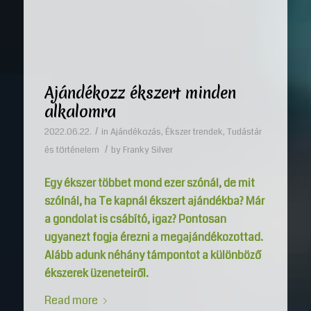
Ajándékozz ékszert minden
alkalomra
/
2022.06.22.
in
Ajándékozás
,
Ékszer trendek
,
Tudástár
/
és történelem
by
Franky Silver
Egy ékszer többet mond ezer szónál, de mit
szólnál, ha Te kapnál ékszert ajándékba? Már
a gondolat is csábító, igaz? Pontosan
ugyanezt fogja érezni a megajándékozottad.
Alább adunk néhány támpontot a különböző
ékszerek üzeneteiről.
Read more