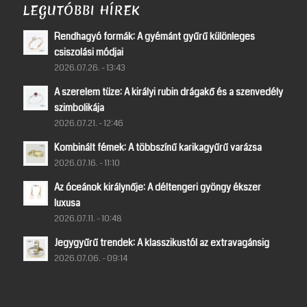
LEGUTÓBBI HÍREK
Rendhagyó formák: A gyémánt gyűrű különleges
csiszolási módjai
2026.07.26. - 13:43
A szerelem tüze: A királyi rubin drágakő és a szenvedély
szimbolikája
2026.07.21. - 12:46
Kombinált fémek: A többszínű karikagyűrű varázsa
2026.07.16. - 11:10
Az óceánok királynője: A déltengeri gyöngy ékszer
luxusa
2026.07.11. - 10:48
Jegygyűrű trendek: A klasszikustól az extravagánsig
2026.07.06. - 09:14