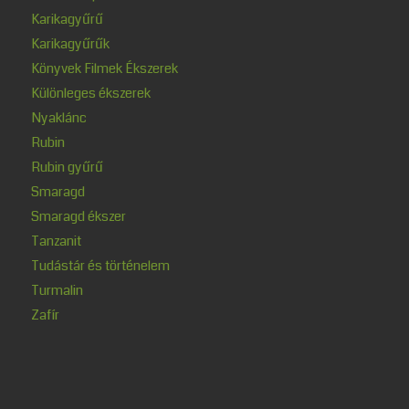
Karikagyűrű
Karikagyűrűk
Könyvek Filmek Ékszerek
Különleges ékszerek
Nyaklánc
Rubin
Rubin gyűrű
Smaragd
Smaragd ékszer
Tanzanit
Tudástár és történelem
Turmalin
Zafír