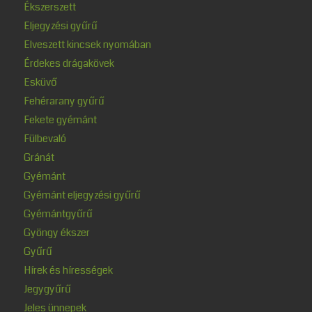
Ékszerszett
Eljegyzési gyűrű
Elveszett kincsek nyomában
Érdekes drágakövek
Esküvő
Fehérarany gyűrű
Fekete gyémánt
Fülbevaló
Gránát
Gyémánt
Gyémánt eljegyzési gyűrű
Gyémántgyűrű
Gyöngy ékszer
Gyűrű
Hírek és hírességek
Jegygyűrű
Jeles ünnepek