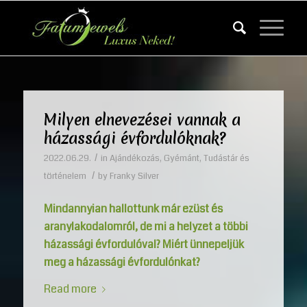
Milyen elnevezései vannak a
házassági évfordulóknak?
/
2022.06.29.
in
Ajándékozás
,
Gyémánt
,
Tudástár és
/
történelem
by
Franky Silver
Mindannyian hallottunk már ezüst és
aranylakodalomról, de mi a helyzet a többi
házassági évfordulóval? Miért ünnepeljük
meg a házassági évfordulónkat?
Read more