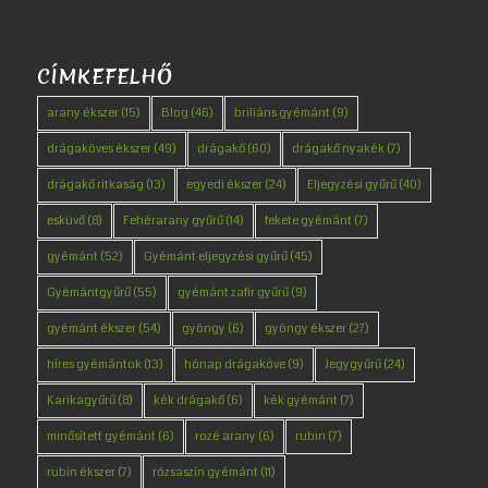
CÍMKEFELHŐ
arany ékszer
(15)
Blog
(46)
briliáns gyémánt
(9)
drágaköves ékszer
(49)
drágakő
(60)
drágakő nyakék
(7)
drágakő ritkaság
(13)
egyedi ékszer
(24)
Eljegyzési gyűrű
(40)
esküvő
(8)
Fehérarany gyűrű
(14)
fekete gyémánt
(7)
gyémánt
(52)
Gyémánt eljegyzési gyűrű
(45)
Gyémántgyűrű
(55)
gyémánt zafír gyűrű
(9)
gyémánt ékszer
(54)
gyöngy
(6)
gyöngy ékszer
(27)
híres gyémántok
(13)
hónap drágaköve
(9)
Jegygyűrű
(24)
Karikagyűrű
(8)
kék drágakő
(6)
kék gyémánt
(7)
minősített gyémánt
(6)
rozé arany
(6)
rubin
(7)
rubin ékszer
(7)
rózsaszín gyémánt
(11)