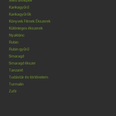
Jeles ünnepek
Karikagyűrű
Karikagyűrűk
Könyvek Filmek Ékszerek
Különleges ékszerek
Nyaklánc
Rubin
Rubin gyűrű
Smaragd
Smaragd ékszer
Tanzanit
Tudástár és történelem
Turmalin
Zafír