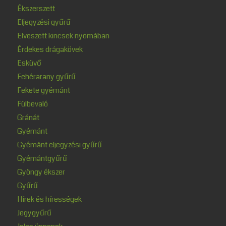
Ékszerszett
Eljegyzési gyűrű
Elveszett kincsek nyomában
Érdekes drágakövek
Esküvő
Fehérarany gyűrű
Fekete gyémánt
Fülbevaló
Gránát
Gyémánt
Gyémánt eljegyzési gyűrű
Gyémántgyűrű
Gyöngy ékszer
Gyűrű
Hírek és hírességek
Jegygyűrű