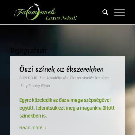
Bejegyzések
Őszi színek az ékszerekben
/
2021.08.18.
in
Ajándékozás
,
Ékszer viselés kisokos
/
by
Franky Silver
Egyre közeledik az ősz a maga szépségével
együtt. Jelenítsük ezt meg a magunkra öltött
színekben is.
Read more