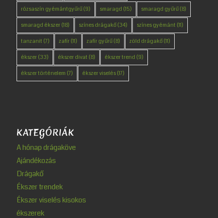
rózsaszín gyémántgyűrű
(9)
smaragd
(15)
smaragd gyűrű
(8)
smaragd ékszer
(18)
színes drágakő
(34)
színes gyémánt
(11)
tanzanit
(7)
zafír
(11)
zafír gyűrű
(8)
zöld drágakő
(11)
ékszer
(33)
ékszer divat
(8)
ékszer trend
(9)
ékszer történelem
(7)
ékszer viselés
(17)
KATEGÓRIÁK
A hónap drágaköve
Ajándékozás
Drágakő
Ékszer trendek
Ékszer viselés kisokos
ékszerek