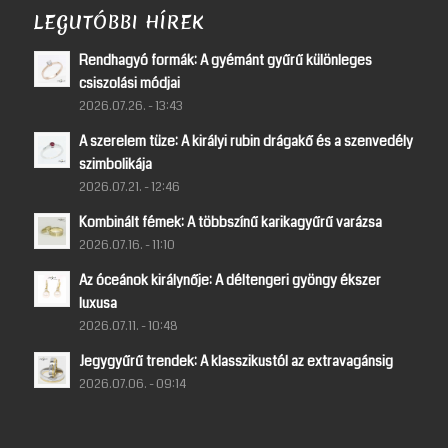
LEGUTÓBBI HÍREK
Rendhagyó formák: A gyémánt gyűrű különleges
csiszolási módjai
2026.07.26. - 13:43
A szerelem tüze: A királyi rubin drágakő és a szenvedély
szimbolikája
2026.07.21. - 12:46
Kombinált fémek: A többszínű karikagyűrű varázsa
2026.07.16. - 11:10
Az óceánok királynője: A déltengeri gyöngy ékszer
luxusa
2026.07.11. - 10:48
Jegygyűrű trendek: A klasszikustól az extravagánsig
2026.07.06. - 09:14