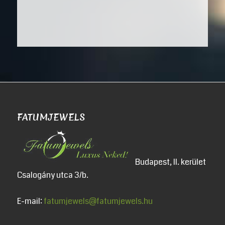
FATUMJEWELS
Budapest, II. kerület
Csalogány utca 3/b.
E-mail:
fatumjewels@fatumjewels.hu