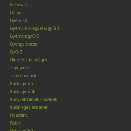
Fülbevaló
Gránát
Gyémánt
Gyémánt eljegyzési gyűrű
Gyémántgyűrű
Gyöngy ékszer
Gyűrű
Hírek és hírességek
Jegygyűrű
Jeles ünnepek
Karikagyűrű
Karikagyűrűk
Könyvek Filmek Ékszerek
Különleges ékszerek
Nyaklánc
Rubin