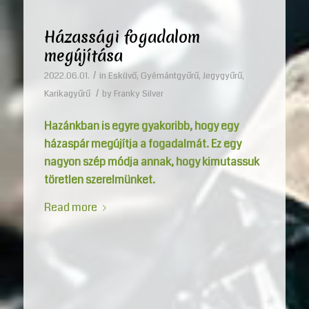
Házassági fogadalom
megújítása
/
2022.06.01.
in
Esküvő
,
Gyémántgyűrű
,
Jegygyűrű
,
/
Karikagyűrű
by
Franky Silver
Hazánkban is egyre gyakoribb, hogy egy
házaspár megújítja a fogadalmát. Ez egy
nagyon szép módja annak, hogy kimutassuk
töretlen szerelmünket.
Read more