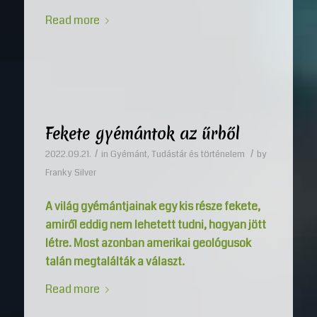
Read more
Fekete gyémántok az űrből
/
/
2022.09.21.
in
Gyémánt
,
Tudástár és történelem
by
Franky Silver
A világ gyémántjainak egy kis része fekete,
amiről eddig nem lehetett tudni, hogyan jött
létre. Most azonban amerikai geológusok
talán megtalálták a választ.
Read more