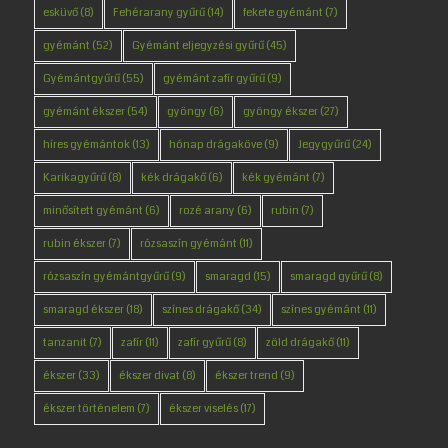
esküvő
(8)
Fehérarany gyűrű
(14)
fekete gyémánt
(7)
gyémánt
(52)
Gyémánt eljegyzési gyűrű
(45)
Gyémántgyűrű
(55)
gyémánt zafír gyűrű
(9)
gyémánt ékszer
(54)
gyöngy
(6)
gyöngy ékszer
(27)
híres gyémántok
(13)
hónap drágaköve
(9)
Jegygyűrű
(24)
Karikagyűrű
(8)
kék drágakő
(6)
kék gyémánt
(7)
minősített gyémánt
(6)
rozé arany
(6)
rubin
(7)
rubin ékszer
(7)
rózsaszín gyémánt
(11)
rózsaszín gyémántgyűrű
(9)
smaragd
(15)
smaragd gyűrű
(8)
smaragd ékszer
(18)
színes drágakő
(34)
színes gyémánt
(11)
tanzanit
(7)
zafír
(11)
zafír gyűrű
(8)
zöld drágakő
(11)
ékszer
(33)
ékszer divat
(8)
ékszer trend
(9)
ékszer történelem
(7)
ékszer viselés
(17)