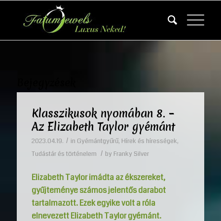
Bejegyzések
Klasszikusok nyomában 8. –
Az Elizabeth Taylor gyémánt
/
2023.04.19.
in
Gyémántgyűrű
,
Hírek és hírességek
,
/
Tudástár és történelem
by
Franky Silver
Elizabeth Taylor imádta az ékszereket,
gyűjteménye számos jelentős darabot
tartalmazott. Ezek egyike volt a róla
elnevezett Elizabeth Taylor gyémánt.