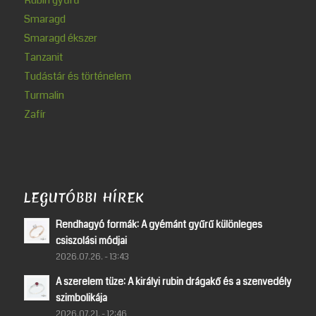
Rubin gyűrű
Smaragd
Smaragd ékszer
Tanzanit
Tudástár és történelem
Turmalin
Zafír
LEGUTÓBBI HÍREK
Rendhagyó formák: A gyémánt gyűrű különleges
csiszolási módjai
2026.07.26. - 13:43
A szerelem tüze: A királyi rubin drágakő és a szenvedély
szimbolikája
2026.07.21. - 12:46