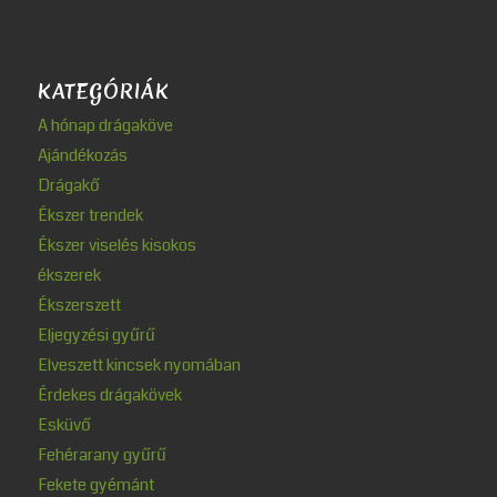
KATEGÓRIÁK
A hónap drágaköve
Ajándékozás
Drágakő
Ékszer trendek
Ékszer viselés kisokos
ékszerek
Ékszerszett
Eljegyzési gyűrű
Elveszett kincsek nyomában
Érdekes drágakövek
Esküvő
Fehérarany gyűrű
Fekete gyémánt