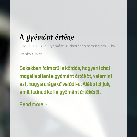
A gyémánt értéke
/
/
2022.08.31.
in
Gyémánt
,
Tudástár és történelem
by
Franky Silver
Sokakban felmerül a kérdés, hogyan lehet
megállapítani a gyémánt értékét, valamint
azt, hogy a drágakő valódi-e. Alább leírjuk,
amit tudnod kell a gyémánt értékéről.
Read more