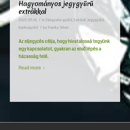
Hagyományos jegygyűrű
extrákkal
/
2022.05.18.
in
Eljegyzési gyűrű
,
Esküvő
,
Jegygyűrű
,
/
Karikagyűrű
by
Franky Silver
Az eljegyzés célja, hogy hivatalossá tegyünk
egy kapcsolatot, gyakran az első lépés a
házasság felé.
Read more