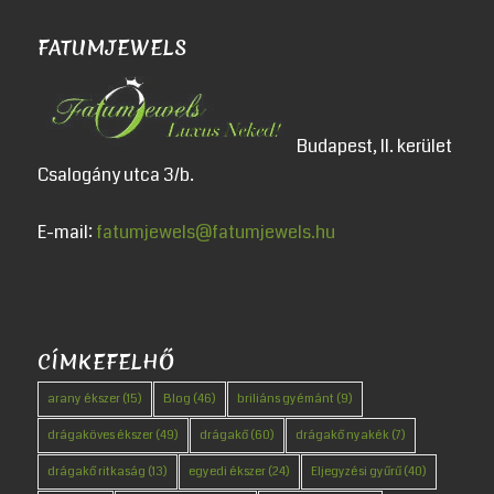
FATUMJEWELS
Budapest, II. kerület
Csalogány utca 3/b.
E-mail:
fatumjewels@fatumjewels.hu
CÍMKEFELHŐ
arany ékszer
(15)
Blog
(46)
briliáns gyémánt
(9)
drágaköves ékszer
(49)
drágakő
(60)
drágakő nyakék
(7)
drágakő ritkaság
(13)
egyedi ékszer
(24)
Eljegyzési gyűrű
(40)