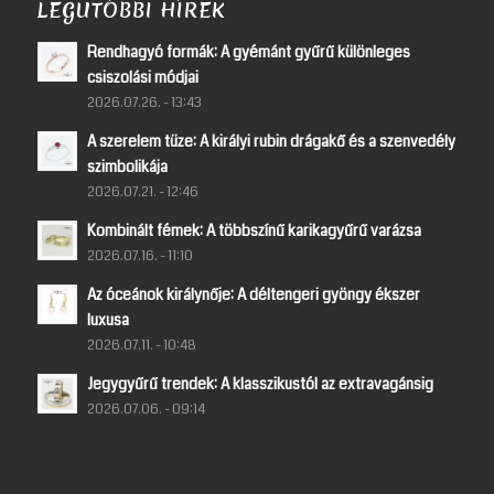
LEGUTÓBBI HÍREK
Rendhagyó formák: A gyémánt gyűrű különleges
csiszolási módjai
2026.07.26. - 13:43
A szerelem tüze: A királyi rubin drágakő és a szenvedély
szimbolikája
2026.07.21. - 12:46
Kombinált fémek: A többszínű karikagyűrű varázsa
2026.07.16. - 11:10
Az óceánok királynője: A déltengeri gyöngy ékszer
luxusa
2026.07.11. - 10:48
Jegygyűrű trendek: A klasszikustól az extravagánsig
2026.07.06. - 09:14