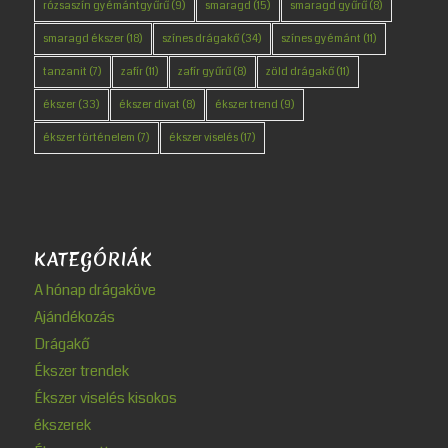
rózsaszín gyémántgyűrű
(9)
smaragd
(15)
smaragd gyűrű
(8)
smaragd ékszer
(18)
színes drágakő
(34)
színes gyémánt
(11)
tanzanit
(7)
zafír
(11)
zafír gyűrű
(8)
zöld drágakő
(11)
ékszer
(33)
ékszer divat
(8)
ékszer trend
(9)
ékszer történelem
(7)
ékszer viselés
(17)
KATEGÓRIÁK
A hónap drágaköve
Ajándékozás
Drágakő
Ékszer trendek
Ékszer viselés kisokos
ékszerek