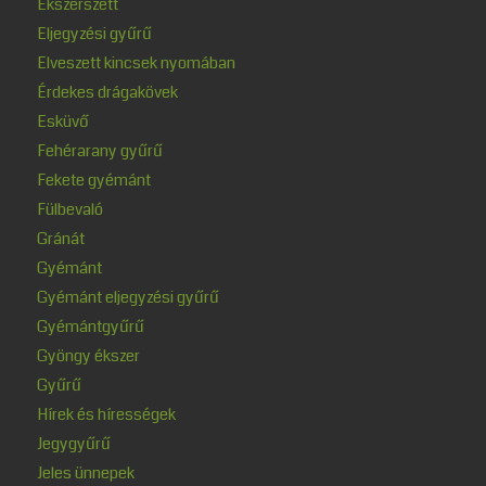
Ékszerszett
Eljegyzési gyűrű
Elveszett kincsek nyomában
Érdekes drágakövek
Esküvő
Fehérarany gyűrű
Fekete gyémánt
Fülbevaló
Gránát
Gyémánt
Gyémánt eljegyzési gyűrű
Gyémántgyűrű
Gyöngy ékszer
Gyűrű
Hírek és hírességek
Jegygyűrű
Jeles ünnepek