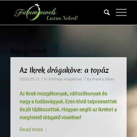
Bejegyzések
Az Ikrek drágaköve: a topáz
/
/
2020.05.27.
in
A hónap drágaköve
by
Franky Silver
Az Ikrek mozgékonyak, változékonyak és
nagy a tudásvágyuk. Ezen kívül talpraesettek
és jól tájékozottak. Hogyan segíti az Ikreket a
megfelelő drágakő viselése?
Read more