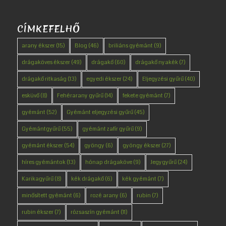
CÍMKEFELHŐ
arany ékszer
(15)
Blog
(46)
briliáns gyémánt
(9)
drágaköves ékszer
(49)
drágakő
(60)
drágakő nyakék
(7)
drágakő ritkaság
(13)
egyedi ékszer
(24)
Eljegyzési gyűrű
(40)
esküvő
(8)
Fehérarany gyűrű
(14)
fekete gyémánt
(7)
gyémánt
(52)
Gyémánt eljegyzési gyűrű
(45)
Gyémántgyűrű
(55)
gyémánt zafír gyűrű
(9)
gyémánt ékszer
(54)
gyöngy
(6)
gyöngy ékszer
(27)
híres gyémántok
(13)
hónap drágaköve
(9)
Jegygyűrű
(24)
Karikagyűrű
(8)
kék drágakő
(6)
kék gyémánt
(7)
minősített gyémánt
(6)
rozé arany
(6)
rubin
(7)
rubin ékszer
(7)
rózsaszín gyémánt
(11)