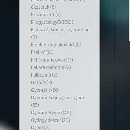
ékszerek
(8)
Ékszerszett
(2)
Eljegyzési gyűrű
(59)
Elveszett kincsek nyomában
(6)
Érdekes drágakövek
(22)
Esküvő
(9)
Fehérarany gyűrű
(7)
Fekete gyémánt
(2)
Fülbevaló
(2)
Gránát
(3)
Gyémánt
(50)
Gyémánt eljegyzési gyűrű
(25)
Gyémántgyűrű
(49)
Gyöngy ékszer
(23)
Gyűrű
(5)