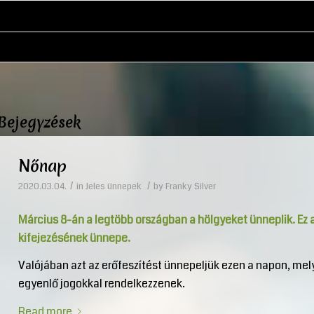
Bejegyzések
Nőnap
/
/
2020.03.04.
in
Jeles ünnepek
by
Franky Silver
Március 8-án a legtöbb országban a hölgyeket ünneplik. Ez a
kifejezésének ünnepe.
Valójában azt az erőfeszítést ünnepeljük ezen a napon, mel
egyenlő jogokkal rendelkezzenek.
Read more