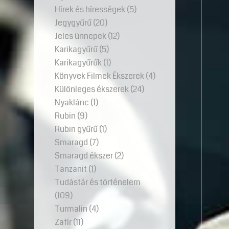
Hírek és hírességek
(5)
Jegygyűrű
(20)
Jeles ünnepek
(12)
Karikagyűrű
(5)
Karikagyűrűk
(1)
Könyvek Filmek Ékszerek
(4)
Különleges ékszerek
(24)
Nyaklánc
(1)
Rubin
(9)
Rubin gyűrű
(1)
Smaragd
(7)
Smaragd ékszer
(2)
Tanzanit
(1)
Tudástár és történelem
(109)
Turmalin
(4)
Zafír
(11)