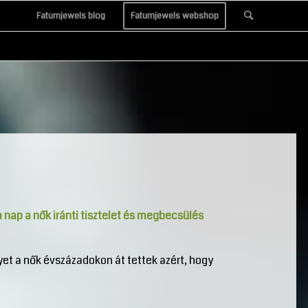
Fatumjewels blog
Fatumjewels webshop
 nap a nők iránti tisztelet és megbecsülés
yet a nők évszázadokon át tettek azért, hogy