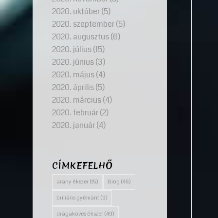
2020. október
(5)
2020. szeptember
(5)
2020. augusztus
(6)
2020. július
(15)
2020. június
(3)
2020. május
(4)
2020. április
(5)
2020. március
(4)
2020. február
(2)
2020. január
(4)
CÍMKEFELHŐ
arany ékszer
(15)
Blog
(46)
briliáns gyémánt
(9)
drágaköves ékszer
(49)