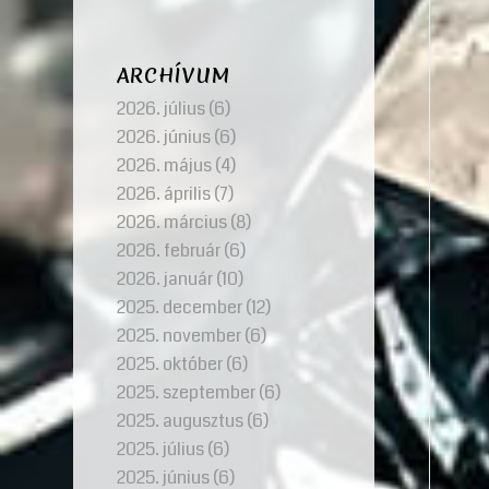
ARCHÍVUM
2026. július
(6)
2026. június
(6)
2026. május
(4)
2026. április
(7)
2026. március
(8)
2026. február
(6)
2026. január
(10)
2025. december
(12)
2025. november
(6)
2025. október
(6)
2025. szeptember
(6)
2025. augusztus
(6)
2025. július
(6)
2025. június
(6)