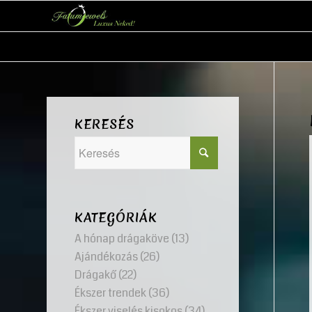
KERESÉS
KATEGÓRIÁK
A hónap drágaköve
(13)
Ajándékozás
(26)
Drágakő
(22)
Ékszer trendek
(36)
Ékszer viselés kisokos
(34)